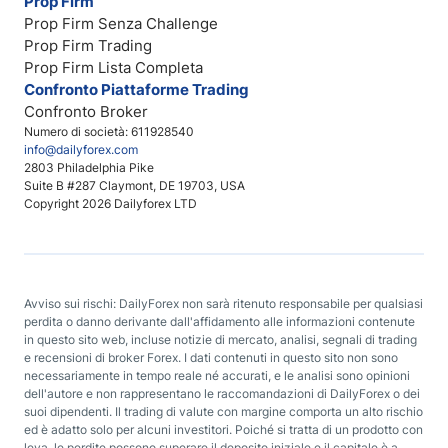
Prop Firm
Prop Firm Senza Challenge
Prop Firm Trading
Prop Firm Lista Completa
Confronto Piattaforme Trading
Confronto Broker
Numero di società: 611928540
info@dailyforex.com
2803 Philadelphia Pike
Suite B #287 Claymont, DE 19703, USA
Copyright 2026 Dailyforex LTD
Avviso sui rischi: DailyForex non sarà ritenuto responsabile per qualsiasi
perdita o danno derivante dall'affidamento alle informazioni contenute
in questo sito web, incluse notizie di mercato, analisi, segnali di trading
e recensioni di broker Forex. I dati contenuti in questo sito non sono
necessariamente in tempo reale né accurati, e le analisi sono opinioni
dell'autore e non rappresentano le raccomandazioni di DailyForex o dei
suoi dipendenti. Il trading di valute con margine comporta un alto rischio
ed è adatto solo per alcuni investitori. Poiché si tratta di un prodotto con
leva, le perdite possono superare il deposito iniziale e il capitale è a