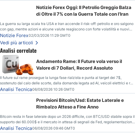
Notizie Forex Oggi: Il Petrolio Greggio Balza
di Oltre il 7% con la Guerra Totale con l’Iran
La guerra su larga scala tra USA e Iran accende il risk-off: petrolio e oro salgono
con gap, mentre azioni e alcune valute reagiscono con forte volatilità e nuovi
livelli da monitorare.
Notizie Forex
02/03/2026 11:29 GMT0
Vedi più articoli
Analisi correlate
Andamento Rame: Il Future vola verso il
Valore di 7 Dollari, Record Assoluto
Il future sul rame prosegue la lunga fase rialzista e punta al target dei 7$,
sostenuto dal calo delle scorte, dalla domanda legata ad AI, veicoli elettrici e reti
energetiche, e dai timori di deficit produttivo dal 2028.
Analisi Tecnica
06/08/2026 10:26 GMT0
Previsioni Bitcoin/Usd: Estate Laterale e
Rimbalzo Atteso a Fine Anno
Bitcoin resta in fase laterale dopo un 2026 difficile, con BTC/USD stabile sopra il
supporto dei 60.000$ e il mercato in attesa di segnali da Fed, regolamentazione
USA ed elezioni di medio termine.
Analisi Tecnica
06/08/2026 09:46 GMT0