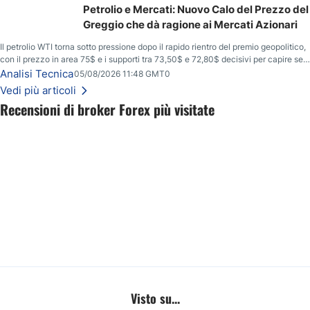
Petrolio e Mercati: Nuovo Calo del Prezzo del
Greggio che dà ragione ai Mercati Azionari
Il petrolio WTI torna sotto pressione dopo il rapido rientro del premio geopolitico,
con il prezzo in area 75$ e i supporti tra 73,50$ e 72,80$ decisivi per capire se il
ribasso potrà estendersi verso quota 70$.
Analisi Tecnica
05/08/2026 11:48 GMT0
Vedi più articoli
Recensioni di broker Forex più visitate
Visto su...