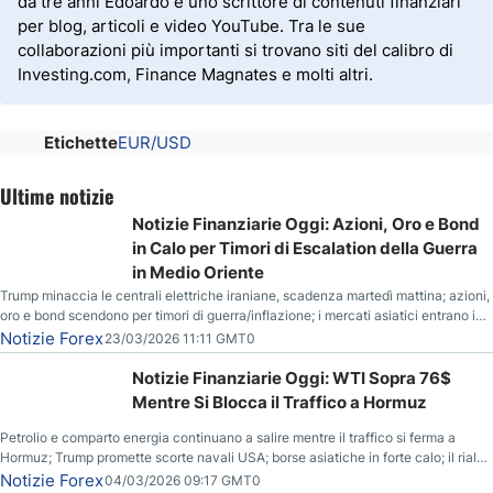
da tre anni Edoardo è uno scrittore di contenuti finanziari
per blog, articoli e video YouTube. Tra le sue
collaborazioni più importanti si trovano siti del calibro di
Investing.com, Finance Magnates e molti altri.
Etichette
EUR/USD
Ultime notizie
Notizie Finanziarie Oggi: Azioni, Oro e Bond
in Calo per Timori di Escalation della Guerra
in Medio Oriente
Trump minaccia le centrali elettriche iraniane, scadenza martedì mattina; azioni,
oro e bond scendono per timori di guerra/inflazione; i mercati asiatici entrano in
correzione; il petrolio greggio resta stabile.
Notizie Forex
23/03/2026 11:11 GMT0
Notizie Finanziarie Oggi: WTI Sopra 76$
Mentre Si Blocca il Traffico a Hormuz
Petrolio e comparto energia continuano a salire mentre il traffico si ferma a
Hormuz; Trump promette scorte navali USA; borse asiatiche in forte calo; il rialzo
del gas naturale mette pressione all’euro.
Notizie Forex
04/03/2026 09:17 GMT0