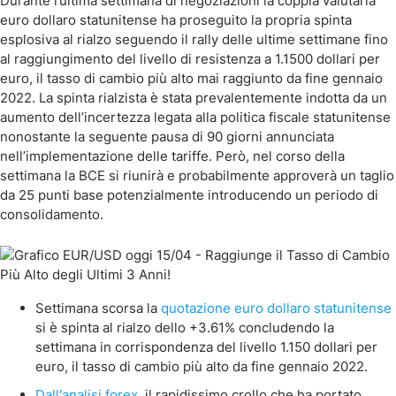
Durante l’ultima settimana di negoziazioni la coppia valutaria
euro dollaro statunitense ha proseguito la propria spinta
esplosiva al rialzo seguendo il rally delle ultime settimane fino
al raggiungimento del livello di resistenza a 1.1500 dollari per
euro, il tasso di cambio più alto mai raggiunto da fine gennaio
2022. La spinta rialzista è stata prevalentemente indotta da un
aumento dell’incertezza legata alla politica fiscale statunitense
nonostante la seguente pausa di 90 giorni annunciata
nell’implementazione delle tariffe. Però, nel corso della
settimana la BCE si riunirà e probabilmente approverà un taglio
da 25 punti base potenzialmente introducendo un periodo di
consolidamento.
Settimana scorsa la
quotazione euro dollaro statunitense
si è spinta al rialzo dello +3.61% concludendo la
settimana in corrispondenza del livello 1.150 dollari per
euro, il tasso di cambio più alto da fine gennaio 2022.
Dall'analisi forex
, il rapidissimo crollo che ha portato