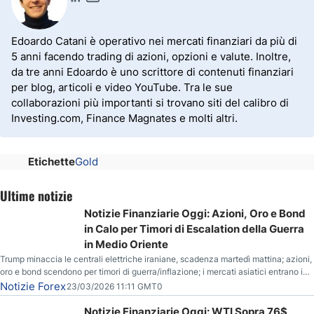
Edoardo Catani è operativo nei mercati finanziari da più di
5 anni facendo trading di azioni, opzioni e valute. Inoltre,
da tre anni Edoardo è uno scrittore di contenuti finanziari
per blog, articoli e video YouTube. Tra le sue
collaborazioni più importanti si trovano siti del calibro di
Investing.com, Finance Magnates e molti altri.
Etichette
Gold
Ultime notizie
Notizie Finanziarie Oggi: Azioni, Oro e Bond
in Calo per Timori di Escalation della Guerra
in Medio Oriente
Trump minaccia le centrali elettriche iraniane, scadenza martedì mattina; azioni,
oro e bond scendono per timori di guerra/inflazione; i mercati asiatici entrano in
correzione; il petrolio greggio resta stabile.
Notizie Forex
23/03/2026 11:11 GMT0
Notizie Finanziarie Oggi: WTI Sopra 76$