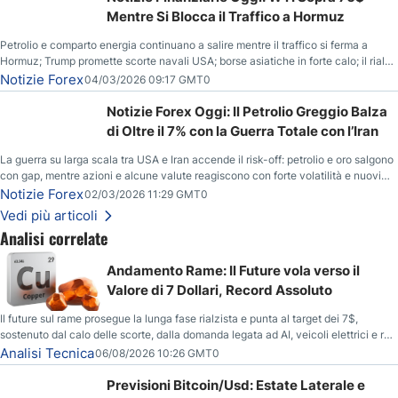
Mentre Si Blocca il Traffico a Hormuz
Petrolio e comparto energia continuano a salire mentre il traffico si ferma a
Hormuz; Trump promette scorte navali USA; borse asiatiche in forte calo; il rialzo
del gas naturale mette pressione all’euro.
Notizie Forex
04/03/2026 09:17 GMT0
Notizie Forex Oggi: Il Petrolio Greggio Balza
di Oltre il 7% con la Guerra Totale con l’Iran
La guerra su larga scala tra USA e Iran accende il risk-off: petrolio e oro salgono
con gap, mentre azioni e alcune valute reagiscono con forte volatilità e nuovi
livelli da monitorare.
Notizie Forex
02/03/2026 11:29 GMT0
Vedi più articoli
Analisi correlate
Andamento Rame: Il Future vola verso il
Valore di 7 Dollari, Record Assoluto
Il future sul rame prosegue la lunga fase rialzista e punta al target dei 7$,
sostenuto dal calo delle scorte, dalla domanda legata ad AI, veicoli elettrici e reti
energetiche, e dai timori di deficit produttivo dal 2028.
Analisi Tecnica
06/08/2026 10:26 GMT0
Previsioni Bitcoin/Usd: Estate Laterale e