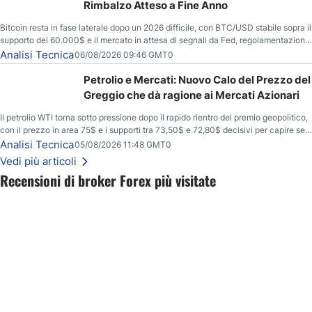
Rimbalzo Atteso a Fine Anno
Bitcoin resta in fase laterale dopo un 2026 difficile, con BTC/USD stabile sopra il
supporto dei 60.000$ e il mercato in attesa di segnali da Fed, regolamentazione
USA ed elezioni di medio termine.
Analisi Tecnica
06/08/2026 09:46 GMT0
Petrolio e Mercati: Nuovo Calo del Prezzo del
Greggio che dà ragione ai Mercati Azionari
Il petrolio WTI torna sotto pressione dopo il rapido rientro del premio geopolitico,
con il prezzo in area 75$ e i supporti tra 73,50$ e 72,80$ decisivi per capire se il
ribasso potrà estendersi verso quota 70$.
Analisi Tecnica
05/08/2026 11:48 GMT0
Vedi più articoli
Recensioni di broker Forex più visitate