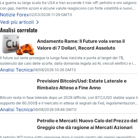
La guerra su larga scala tra USA e Iran accende il risk-off: petrolio e oro salgono
con gap, mentre azioni e alcune valute reagiscono con forte volatilità e nuovi
livelli da monitorare.
Notizie Forex
02/03/2026 11:29 GMT0
Vedi più articoli
Analisi correlate
Andamento Rame: Il Future vola verso il
Valore di 7 Dollari, Record Assoluto
Il future sul rame prosegue la lunga fase rialzista e punta al target dei 7$,
sostenuto dal calo delle scorte, dalla domanda legata ad AI, veicoli elettrici e reti
energetiche, e dai timori di deficit produttivo dal 2028.
Analisi Tecnica
06/08/2026 10:26 GMT0
Previsioni Bitcoin/Usd: Estate Laterale e
Rimbalzo Atteso a Fine Anno
Bitcoin resta in fase laterale dopo un 2026 difficile, con BTC/USD stabile sopra il
supporto dei 60.000$ e il mercato in attesa di segnali da Fed, regolamentazione
USA ed elezioni di medio termine.
Analisi Tecnica
06/08/2026 09:46 GMT0
Petrolio e Mercati: Nuovo Calo del Prezzo del
Greggio che dà ragione ai Mercati Azionari
Il petrolio WTI torna sotto pressione dopo il rapido rientro del premio geopolitico,