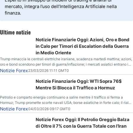
mercato, integra l’uso dell’Intelligenza Artificiale nella
finanza.
Ultime notizie
Notizie Finanziarie Oggi: Azioni, Oro e Bond
in Calo per Timori di Escalation della Guerra
in Medio Oriente
Trump minaccia le centrali elettriche iraniane, scadenza martedì mattina; azioni,
oro e bond scendono per timori di guerra/inflazione; i mercati asiatici entrano in
correzione; il petrolio greggio resta stabile.
Notizie Forex
23/03/2026 11:11 GMT0
Notizie Finanziarie Oggi: WTI Sopra 76$
Mentre Si Blocca il Traffico a Hormuz
Petrolio e comparto energia continuano a salire mentre il traffico si ferma a
Hormuz; Trump promette scorte navali USA; borse asiatiche in forte calo; il rialzo
del gas naturale mette pressione all’euro.
Notizie Forex
04/03/2026 09:17 GMT0
Notizie Forex Oggi: Il Petrolio Greggio Balza
di Oltre il 7% con la Guerra Totale con l’Iran