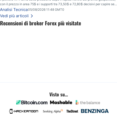
con il prezzo in area 75$ e i supporti tra 73,50$ e 72,80$ decisivi per capire se il
ribasso potrà estendersi verso quota 70$.
Analisi Tecnica
05/08/2026 11:48 GMT0
Vedi più articoli
Recensioni di broker Forex più visitate
Visto su...