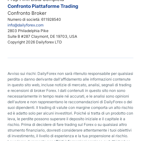
Confronto Piattaforme Trading
Confronto Broker
Numero di società: 611928540
info@dailyforex.com
2803 Philadelphia Pike
Suite B #287 Claymont, DE 19703, USA
Copyright 2026 Dailyforex LTD
Avviso sui rischi: DailyForex non sarà ritenuto responsabile per qualsiasi
perdita o danno derivante dall'affidamento alle informazioni contenute
in questo sito web, incluse notizie di mercato, analisi, segnali di trading
e recensioni di broker Forex. I dati contenuti in questo sito non sono
necessariamente in tempo reale né accurati, e le analisi sono opinioni
dell'autore e non rappresentano le raccomandazioni di DailyForex o dei
suoi dipendenti. Il trading di valute con margine comporta un alto rischio
ed è adatto solo per alcuni investitori. Poiché si tratta di un prodotto con
leva, le perdite possono superare il deposito iniziale e il capitale è a
rischio. Prima di decidere di fare trading sul Forex o su qualsiasi altro
strumento finanziario, dovresti considerare attentamente i tuoi obiettivi
di investimento, il livello di esperienza e la tua propensione al rischio.