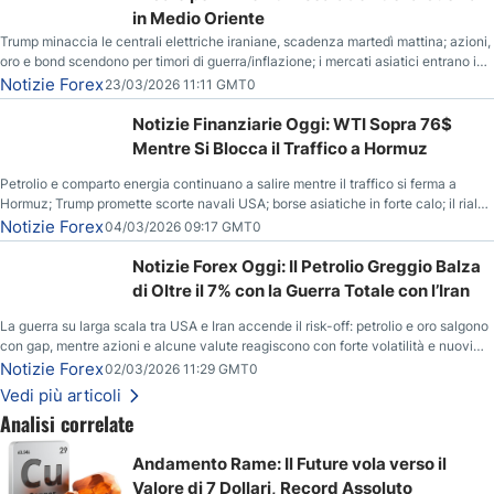
in Medio Oriente
Trump minaccia le centrali elettriche iraniane, scadenza martedì mattina; azioni,
oro e bond scendono per timori di guerra/inflazione; i mercati asiatici entrano in
correzione; il petrolio greggio resta stabile.
Notizie Forex
23/03/2026 11:11 GMT0
Notizie Finanziarie Oggi: WTI Sopra 76$
Mentre Si Blocca il Traffico a Hormuz
Petrolio e comparto energia continuano a salire mentre il traffico si ferma a
Hormuz; Trump promette scorte navali USA; borse asiatiche in forte calo; il rialzo
del gas naturale mette pressione all’euro.
Notizie Forex
04/03/2026 09:17 GMT0
Notizie Forex Oggi: Il Petrolio Greggio Balza
di Oltre il 7% con la Guerra Totale con l’Iran
La guerra su larga scala tra USA e Iran accende il risk-off: petrolio e oro salgono
con gap, mentre azioni e alcune valute reagiscono con forte volatilità e nuovi
livelli da monitorare.
Notizie Forex
02/03/2026 11:29 GMT0
Vedi più articoli
Analisi correlate
Andamento Rame: Il Future vola verso il
Valore di 7 Dollari, Record Assoluto