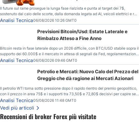
Il future sul rame prosegue la lunga fase rialzista e punta al target dei 7$,
sostenuto dal calo delle scorte, dalla domanda legata ad AI, veicoli elettrici e reti
energetiche, e dai timori di deficit produttivo dal 2028.
Analisi Tecnica
06/08/2026 10:26 GMT0
Previsioni Bitcoin/Usd: Estate Laterale e
Rimbalzo Atteso a Fine Anno
Bitcoin resta in fase laterale dopo un 2026 difficile, con BTC/USD stabile sopra il
supporto dei 60.000$ e il mercato in attesa di segnali da Fed, regolamentazione
USA ed elezioni di medio termine.
Analisi Tecnica
06/08/2026 09:46 GMT0
Petrolio e Mercati: Nuovo Calo del Prezzo del
Greggio che dà ragione ai Mercati Azionari
Il petrolio WTI torna sotto pressione dopo il rapido rientro del premio geopolitico,
con il prezzo in area 75$ e i supporti tra 73,50$ e 72,80$ decisivi per capire se il
ribasso potrà estendersi verso quota 70$.
Analisi Tecnica
05/08/2026 11:48 GMT0
Vedi più articoli
Recensioni di broker Forex più visitate