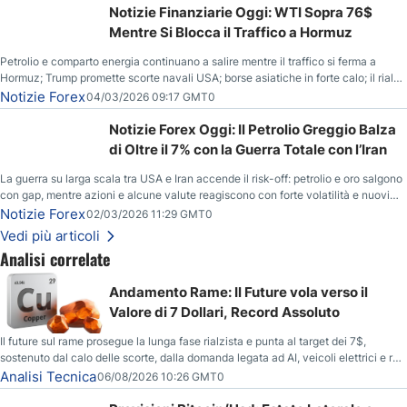
Notizie Finanziarie Oggi: WTI Sopra 76$
Mentre Si Blocca il Traffico a Hormuz
Petrolio e comparto energia continuano a salire mentre il traffico si ferma a
Hormuz; Trump promette scorte navali USA; borse asiatiche in forte calo; il rialzo
del gas naturale mette pressione all’euro.
Notizie Forex
04/03/2026 09:17 GMT0
Notizie Forex Oggi: Il Petrolio Greggio Balza
di Oltre il 7% con la Guerra Totale con l’Iran
La guerra su larga scala tra USA e Iran accende il risk-off: petrolio e oro salgono
con gap, mentre azioni e alcune valute reagiscono con forte volatilità e nuovi
livelli da monitorare.
Notizie Forex
02/03/2026 11:29 GMT0
Vedi più articoli
Analisi correlate
Andamento Rame: Il Future vola verso il
Valore di 7 Dollari, Record Assoluto
Il future sul rame prosegue la lunga fase rialzista e punta al target dei 7$,
sostenuto dal calo delle scorte, dalla domanda legata ad AI, veicoli elettrici e reti
energetiche, e dai timori di deficit produttivo dal 2028.
Analisi Tecnica
06/08/2026 10:26 GMT0