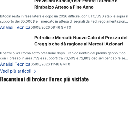
Previsioni Bitcoin/Usd: Estate Laterale e
Rimbalzo Atteso a Fine Anno
Bitcoin resta in fase laterale dopo un 2026 difficile, con BTC/USD stabile sopra il
supporto dei 60.000$ e il mercato in attesa di segnali da Fed, regolamentazione
USA ed elezioni di medio termine.
Analisi Tecnica
06/08/2026 09:46 GMT0
Petrolio e Mercati: Nuovo Calo del Prezzo del
Greggio che dà ragione ai Mercati Azionari
Il petrolio WTI torna sotto pressione dopo il rapido rientro del premio geopolitico,
con il prezzo in area 75$ e i supporti tra 73,50$ e 72,80$ decisivi per capire se il
ribasso potrà estendersi verso quota 70$.
Analisi Tecnica
05/08/2026 11:48 GMT0
Vedi più articoli
Recensioni di broker Forex più visitate