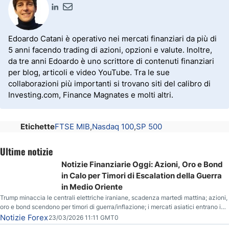
Edoardo Catani è operativo nei mercati finanziari da più di
5 anni facendo trading di azioni, opzioni e valute. Inoltre,
da tre anni Edoardo è uno scrittore di contenuti finanziari
per blog, articoli e video YouTube. Tra le sue
collaborazioni più importanti si trovano siti del calibro di
Investing.com, Finance Magnates e molti altri.
Etichette
FTSE MIB
Nasdaq 100
SP 500
Ultime notizie
Notizie Finanziarie Oggi: Azioni, Oro e Bond
in Calo per Timori di Escalation della Guerra
in Medio Oriente
Trump minaccia le centrali elettriche iraniane, scadenza martedì mattina; azioni,
oro e bond scendono per timori di guerra/inflazione; i mercati asiatici entrano in
correzione; il petrolio greggio resta stabile.
Notizie Forex
23/03/2026 11:11 GMT0