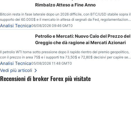
Rimbalzo Atteso a Fine Anno
Bitcoin resta in fase laterale dopo un 2026 difficile, con BTC/USD stabile sopra il
supporto dei 60.000$ e il mercato in attesa di segnali da Fed, regolamentazione
USA ed elezioni di medio termine.
Analisi Tecnica
06/08/2026 09:46 GMT0
Petrolio e Mercati: Nuovo Calo del Prezzo del
Greggio che dà ragione ai Mercati Azionari
Il petrolio WTI torna sotto pressione dopo il rapido rientro del premio geopolitico,
con il prezzo in area 75$ e i supporti tra 73,50$ e 72,80$ decisivi per capire se il
ribasso potrà estendersi verso quota 70$.
Analisi Tecnica
05/08/2026 11:48 GMT0
Vedi più articoli
Recensioni di broker Forex più visitate