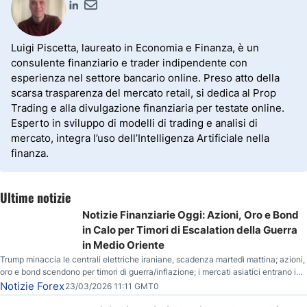
Luigi Piscetta, laureato in Economia e Finanza, è un
consulente finanziario e trader indipendente con
esperienza nel settore bancario online. Preso atto della
scarsa trasparenza del mercato retail, si dedica al Prop
Trading e alla divulgazione finanziaria per testate online.
Esperto in sviluppo di modelli di trading e analisi di
mercato, integra l’uso dell’Intelligenza Artificiale nella
finanza.
Ultime notizie
Notizie Finanziarie Oggi: Azioni, Oro e Bond
in Calo per Timori di Escalation della Guerra
in Medio Oriente
Trump minaccia le centrali elettriche iraniane, scadenza martedì mattina; azioni,
oro e bond scendono per timori di guerra/inflazione; i mercati asiatici entrano in
correzione; il petrolio greggio resta stabile.
Notizie Forex
23/03/2026 11:11 GMT0