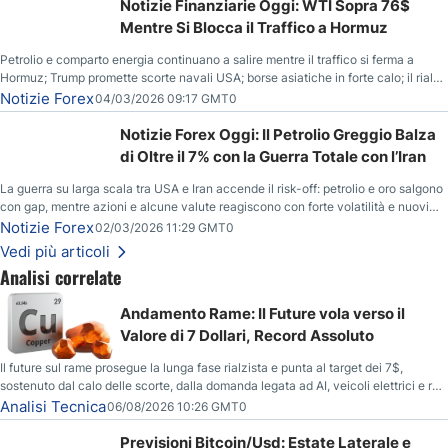
Notizie Finanziarie Oggi: WTI Sopra 76$
Mentre Si Blocca il Traffico a Hormuz
Petrolio e comparto energia continuano a salire mentre il traffico si ferma a
Hormuz; Trump promette scorte navali USA; borse asiatiche in forte calo; il rialzo
del gas naturale mette pressione all’euro.
Notizie Forex
04/03/2026 09:17 GMT0
Notizie Forex Oggi: Il Petrolio Greggio Balza
di Oltre il 7% con la Guerra Totale con l’Iran
La guerra su larga scala tra USA e Iran accende il risk-off: petrolio e oro salgono
con gap, mentre azioni e alcune valute reagiscono con forte volatilità e nuovi
livelli da monitorare.
Notizie Forex
02/03/2026 11:29 GMT0
Vedi più articoli
Analisi correlate
Andamento Rame: Il Future vola verso il
Valore di 7 Dollari, Record Assoluto
Il future sul rame prosegue la lunga fase rialzista e punta al target dei 7$,
sostenuto dal calo delle scorte, dalla domanda legata ad AI, veicoli elettrici e reti
energetiche, e dai timori di deficit produttivo dal 2028.
Analisi Tecnica
06/08/2026 10:26 GMT0
Previsioni Bitcoin/Usd: Estate Laterale e