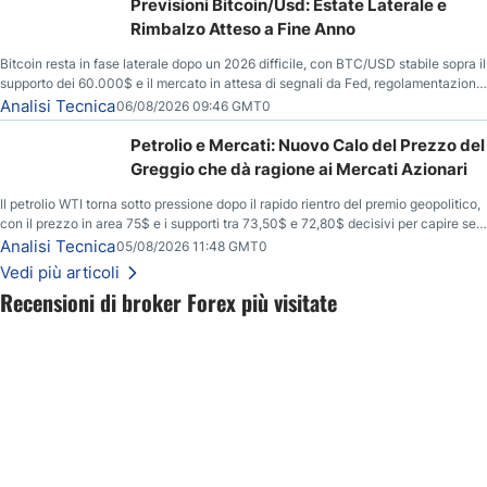
Previsioni Bitcoin/Usd: Estate Laterale e
Rimbalzo Atteso a Fine Anno
Bitcoin resta in fase laterale dopo un 2026 difficile, con BTC/USD stabile sopra il
supporto dei 60.000$ e il mercato in attesa di segnali da Fed, regolamentazione
USA ed elezioni di medio termine.
Analisi Tecnica
06/08/2026 09:46 GMT0
Petrolio e Mercati: Nuovo Calo del Prezzo del
Greggio che dà ragione ai Mercati Azionari
Il petrolio WTI torna sotto pressione dopo il rapido rientro del premio geopolitico,
con il prezzo in area 75$ e i supporti tra 73,50$ e 72,80$ decisivi per capire se il
ribasso potrà estendersi verso quota 70$.
Analisi Tecnica
05/08/2026 11:48 GMT0
Vedi più articoli
Recensioni di broker Forex più visitate