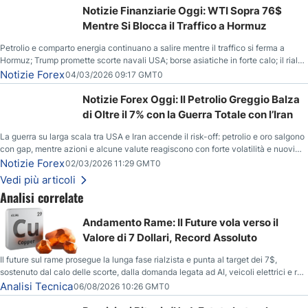
Notizie Finanziarie Oggi: WTI Sopra 76$
Mentre Si Blocca il Traffico a Hormuz
Petrolio e comparto energia continuano a salire mentre il traffico si ferma a
Hormuz; Trump promette scorte navali USA; borse asiatiche in forte calo; il rialzo
del gas naturale mette pressione all’euro.
Notizie Forex
04/03/2026 09:17 GMT0
Notizie Forex Oggi: Il Petrolio Greggio Balza
di Oltre il 7% con la Guerra Totale con l’Iran
La guerra su larga scala tra USA e Iran accende il risk-off: petrolio e oro salgono
con gap, mentre azioni e alcune valute reagiscono con forte volatilità e nuovi
livelli da monitorare.
Notizie Forex
02/03/2026 11:29 GMT0
Vedi più articoli
Analisi correlate
Andamento Rame: Il Future vola verso il
Valore di 7 Dollari, Record Assoluto
Il future sul rame prosegue la lunga fase rialzista e punta al target dei 7$,
sostenuto dal calo delle scorte, dalla domanda legata ad AI, veicoli elettrici e reti
energetiche, e dai timori di deficit produttivo dal 2028.
Analisi Tecnica
06/08/2026 10:26 GMT0