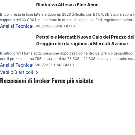
Rimbalzo Atteso a Fine Anno
Bitcoin resta in fase laterale dopo un 2026 difficile, con BTC/USD stabile sopra il
supporto dei 60.000$ e il mercato in attesa di segnali da Fed, regolamentazione
USA ed elezioni di medio termine.
Analisi Tecnica
06/08/2026 09:46 GMT0
Petrolio e Mercati: Nuovo Calo del Prezzo del
Greggio che dà ragione ai Mercati Azionari
Il petrolio WTI torna sotto pressione dopo il rapido rientro del premio geopolitico,
con il prezzo in area 75$ e i supporti tra 73,50$ e 72,80$ decisivi per capire se il
ribasso potrà estendersi verso quota 70$.
Analisi Tecnica
05/08/2026 11:48 GMT0
Vedi più articoli
Recensioni di broker Forex più visitate