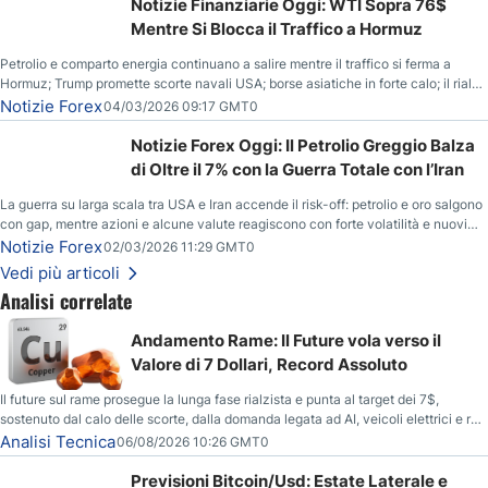
Notizie Finanziarie Oggi: WTI Sopra 76$
Mentre Si Blocca il Traffico a Hormuz
Petrolio e comparto energia continuano a salire mentre il traffico si ferma a
Hormuz; Trump promette scorte navali USA; borse asiatiche in forte calo; il rialzo
del gas naturale mette pressione all’euro.
Notizie Forex
04/03/2026 09:17 GMT0
Notizie Forex Oggi: Il Petrolio Greggio Balza
di Oltre il 7% con la Guerra Totale con l’Iran
La guerra su larga scala tra USA e Iran accende il risk-off: petrolio e oro salgono
con gap, mentre azioni e alcune valute reagiscono con forte volatilità e nuovi
livelli da monitorare.
Notizie Forex
02/03/2026 11:29 GMT0
Vedi più articoli
Analisi correlate
Andamento Rame: Il Future vola verso il
Valore di 7 Dollari, Record Assoluto
Il future sul rame prosegue la lunga fase rialzista e punta al target dei 7$,
sostenuto dal calo delle scorte, dalla domanda legata ad AI, veicoli elettrici e reti
energetiche, e dai timori di deficit produttivo dal 2028.
Analisi Tecnica
06/08/2026 10:26 GMT0
Previsioni Bitcoin/Usd: Estate Laterale e