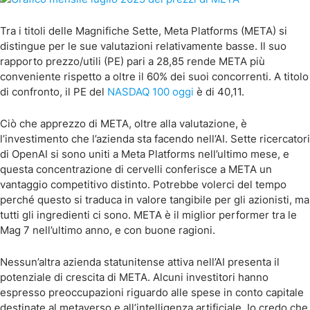
Tra i titoli delle Magnifiche Sette, Meta Platforms (META) si
distingue per le sue valutazioni relativamente basse. Il suo
rapporto prezzo/utili (PE) pari a 28,85 rende META più
conveniente rispetto a oltre il 60% dei suoi concorrenti. A titolo
di confronto, il PE del
NASDAQ 100 oggi
è di 40,11.
Ciò che apprezzo di META, oltre alla valutazione, è
l’investimento che l’azienda sta facendo nell’AI. Sette ricercatori
di OpenAI si sono uniti a Meta Platforms nell’ultimo mese, e
questa concentrazione di cervelli conferisce a META un
vantaggio competitivo distinto. Potrebbe volerci del tempo
perché questo si traduca in valore tangibile per gli azionisti, ma
tutti gli ingredienti ci sono. META è il miglior performer tra le
Mag 7 nell’ultimo anno, e con buone ragioni.
Nessun’altra azienda statunitense attiva nell’AI presenta il
potenziale di crescita di META. Alcuni investitori hanno
espresso preoccupazioni riguardo alle spese in conto capitale
destinate al metaverso e all’intelligenza artificiale. Io credo che