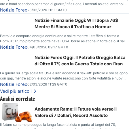
oro e bond scendono per timori di guerra/inflazione; i mercati asiatici entrano in
correzione; il petrolio greggio resta stabile.
Notizie Forex
23/03/2026 11:11 GMT0
Notizie Finanziarie Oggi: WTI Sopra 76$
Mentre Si Blocca il Traffico a Hormuz
Petrolio e comparto energia continuano a salire mentre il traffico si ferma a
Hormuz; Trump promette scorte navali USA; borse asiatiche in forte calo; il rialzo
del gas naturale mette pressione all’euro.
Notizie Forex
04/03/2026 09:17 GMT0
Notizie Forex Oggi: Il Petrolio Greggio Balza
di Oltre il 7% con la Guerra Totale con l’Iran
La guerra su larga scala tra USA e Iran accende il risk-off: petrolio e oro salgono
con gap, mentre azioni e alcune valute reagiscono con forte volatilità e nuovi
livelli da monitorare.
Notizie Forex
02/03/2026 11:29 GMT0
Vedi più articoli
Analisi correlate
Andamento Rame: Il Future vola verso il
Valore di 7 Dollari, Record Assoluto
Il future sul rame prosegue la lunga fase rialzista e punta al target dei 7$,