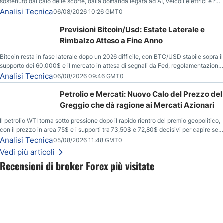
sostenuto dal calo delle scorte, dalla domanda legata ad AI, veicoli elettrici e reti
energetiche, e dai timori di deficit produttivo dal 2028.
Analisi Tecnica
06/08/2026 10:26 GMT0
Previsioni Bitcoin/Usd: Estate Laterale e
Rimbalzo Atteso a Fine Anno
Bitcoin resta in fase laterale dopo un 2026 difficile, con BTC/USD stabile sopra il
supporto dei 60.000$ e il mercato in attesa di segnali da Fed, regolamentazione
USA ed elezioni di medio termine.
Analisi Tecnica
06/08/2026 09:46 GMT0
Petrolio e Mercati: Nuovo Calo del Prezzo del
Greggio che dà ragione ai Mercati Azionari
Il petrolio WTI torna sotto pressione dopo il rapido rientro del premio geopolitico,
con il prezzo in area 75$ e i supporti tra 73,50$ e 72,80$ decisivi per capire se il
ribasso potrà estendersi verso quota 70$.
Analisi Tecnica
05/08/2026 11:48 GMT0
Vedi più articoli
Recensioni di broker Forex più visitate