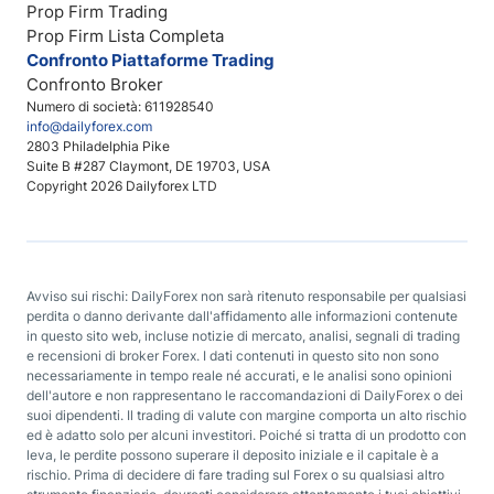
Prop Firm Trading
Prop Firm Lista Completa
Confronto Piattaforme Trading
Confronto Broker
Numero di società: 611928540
info@dailyforex.com
2803 Philadelphia Pike
Suite B #287 Claymont, DE 19703, USA
Copyright 2026 Dailyforex LTD
Avviso sui rischi: DailyForex non sarà ritenuto responsabile per qualsiasi
perdita o danno derivante dall'affidamento alle informazioni contenute
in questo sito web, incluse notizie di mercato, analisi, segnali di trading
e recensioni di broker Forex. I dati contenuti in questo sito non sono
necessariamente in tempo reale né accurati, e le analisi sono opinioni
dell'autore e non rappresentano le raccomandazioni di DailyForex o dei
suoi dipendenti. Il trading di valute con margine comporta un alto rischio
ed è adatto solo per alcuni investitori. Poiché si tratta di un prodotto con
leva, le perdite possono superare il deposito iniziale e il capitale è a
rischio. Prima di decidere di fare trading sul Forex o su qualsiasi altro