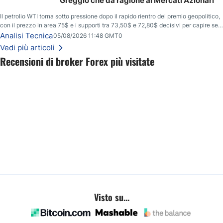
Greggio che dà ragione ai Mercati Azionari
Il petrolio WTI torna sotto pressione dopo il rapido rientro del premio geopolitico,
con il prezzo in area 75$ e i supporti tra 73,50$ e 72,80$ decisivi per capire se il
ribasso potrà estendersi verso quota 70$.
Analisi Tecnica
05/08/2026 11:48 GMT0
Vedi più articoli
Recensioni di broker Forex più visitate
Visto su...