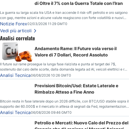
di Oltre il 7% con la Guerra Totale con l’Iran
La guerra su larga scala tra USA e Iran accende il risk-off: petrolio e oro salgono
con gap, mentre azioni e alcune valute reagiscono con forte volatilità e nuovi
livelli da monitorare.
Notizie Forex
02/03/2026 11:29 GMT0
Vedi più articoli
Analisi correlate
Andamento Rame: Il Future vola verso il
Valore di 7 Dollari, Record Assoluto
Il future sul rame prosegue la lunga fase rialzista e punta al target dei 7$,
sostenuto dal calo delle scorte, dalla domanda legata ad AI, veicoli elettrici e reti
energetiche, e dai timori di deficit produttivo dal 2028.
Analisi Tecnica
06/08/2026 10:26 GMT0
Previsioni Bitcoin/Usd: Estate Laterale e
Rimbalzo Atteso a Fine Anno
Bitcoin resta in fase laterale dopo un 2026 difficile, con BTC/USD stabile sopra il
supporto dei 60.000$ e il mercato in attesa di segnali da Fed, regolamentazione
USA ed elezioni di medio termine.
Analisi Tecnica
06/08/2026 09:46 GMT0
Petrolio e Mercati: Nuovo Calo del Prezzo del