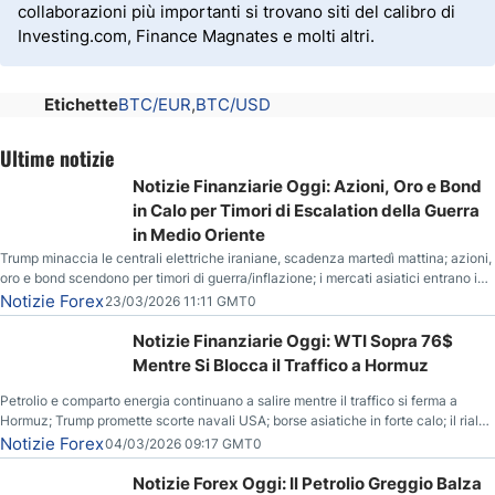
collaborazioni più importanti si trovano siti del calibro di
Investing.com, Finance Magnates e molti altri.
Etichette
BTC/EUR
BTC/USD
Ultime notizie
Notizie Finanziarie Oggi: Azioni, Oro e Bond
in Calo per Timori di Escalation della Guerra
in Medio Oriente
Trump minaccia le centrali elettriche iraniane, scadenza martedì mattina; azioni,
oro e bond scendono per timori di guerra/inflazione; i mercati asiatici entrano in
correzione; il petrolio greggio resta stabile.
Notizie Forex
23/03/2026 11:11 GMT0
Notizie Finanziarie Oggi: WTI Sopra 76$
Mentre Si Blocca il Traffico a Hormuz
Petrolio e comparto energia continuano a salire mentre il traffico si ferma a
Hormuz; Trump promette scorte navali USA; borse asiatiche in forte calo; il rialzo
del gas naturale mette pressione all’euro.
Notizie Forex
04/03/2026 09:17 GMT0
Notizie Forex Oggi: Il Petrolio Greggio Balza