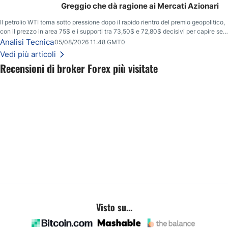
Greggio che dà ragione ai Mercati Azionari
Il petrolio WTI torna sotto pressione dopo il rapido rientro del premio geopolitico,
con il prezzo in area 75$ e i supporti tra 73,50$ e 72,80$ decisivi per capire se il
ribasso potrà estendersi verso quota 70$.
Analisi Tecnica
05/08/2026 11:48 GMT0
Vedi più articoli
Recensioni di broker Forex più visitate
Visto su...