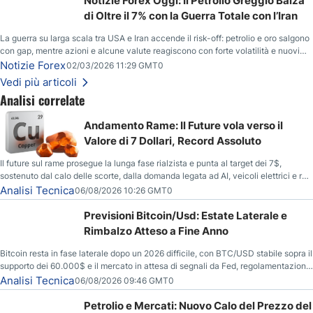
Notizie Forex Oggi: Il Petrolio Greggio Balza
di Oltre il 7% con la Guerra Totale con l’Iran
La guerra su larga scala tra USA e Iran accende il risk-off: petrolio e oro salgono
con gap, mentre azioni e alcune valute reagiscono con forte volatilità e nuovi
livelli da monitorare.
Notizie Forex
02/03/2026 11:29 GMT0
Vedi più articoli
Analisi correlate
Andamento Rame: Il Future vola verso il
Valore di 7 Dollari, Record Assoluto
Il future sul rame prosegue la lunga fase rialzista e punta al target dei 7$,
sostenuto dal calo delle scorte, dalla domanda legata ad AI, veicoli elettrici e reti
energetiche, e dai timori di deficit produttivo dal 2028.
Analisi Tecnica
06/08/2026 10:26 GMT0
Previsioni Bitcoin/Usd: Estate Laterale e
Rimbalzo Atteso a Fine Anno
Bitcoin resta in fase laterale dopo un 2026 difficile, con BTC/USD stabile sopra il
supporto dei 60.000$ e il mercato in attesa di segnali da Fed, regolamentazione
USA ed elezioni di medio termine.
Analisi Tecnica
06/08/2026 09:46 GMT0
Petrolio e Mercati: Nuovo Calo del Prezzo del