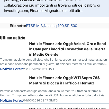
collaborazioni più importanti si trovano siti del calibro di
Investing.com, Finance Magnates e molti altri.
Etichette
FTSE MIB
Nasdaq 100
SP 500
Ultime notizie
Notizie Finanziarie Oggi: Azioni, Oro e Bond
in Calo per Timori di Escalation della Guerra
in Medio Oriente
Trump minaccia le centrali elettriche iraniane, scadenza martedì mattina; azioni,
oro e bond scendono per timori di guerra/inflazione; i mercati asiatici entrano in
correzione; il petrolio greggio resta stabile.
Notizie Forex
23/03/2026 11:11 GMT0
Notizie Finanziarie Oggi: WTI Sopra 76$
Mentre Si Blocca il Traffico a Hormuz
Petrolio e comparto energia continuano a salire mentre il traffico si ferma a
Hormuz; Trump promette scorte navali USA; borse asiatiche in forte calo; il rialzo
del gas naturale mette pressione all’euro.
Notizie Forex
04/03/2026 09:17 GMT0