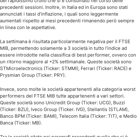
del rapidissimo crollo che si è consumato nel corso delle
precedenti sessioni. Inoltre, in Italia ed in Europa sono stati
annunciati i tassi d’inflazione, i quali sono leggermente
aumentati rispetto ai mesi precedenti rimanendo però sempre
in linea con le aspettative.
La settimana è risultata particolarmente negativa per il FTSE
MIB, permettendo solamente a 3 società in tutto l’indice ad
essere introdotte nella classifica di best performer, ovvero con
un ritorno maggiore al +2% settimanale. Queste società sono
STMicroelectronics (Ticker: STMMI), Ferrari (Ticker: RACE) e
Prysmian Group (Ticker: PRY).
Invece, sono molte le società appartenenti alla categoria worst
performers del FTSE MIB tutte appartenenti a vari settori.
Queste società sono Unicredit Group (Ticker: UCG), Buzzi
(Ticker: BZU), Iveco Group (Ticker. IVG), Stellantis (STLAM),
Banco BPM (Ticker: BAMI), Telecom Italia (Ticker: TIT), e Medio
Banca (Ticker: MB).
Tra le società citate nei paragrafi precedenti quella che si è