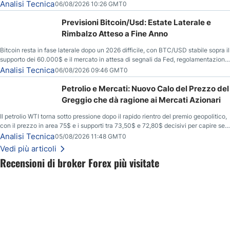
energetiche, e dai timori di deficit produttivo dal 2028.
Analisi Tecnica
06/08/2026 10:26 GMT0
Previsioni Bitcoin/Usd: Estate Laterale e
Rimbalzo Atteso a Fine Anno
Bitcoin resta in fase laterale dopo un 2026 difficile, con BTC/USD stabile sopra il
supporto dei 60.000$ e il mercato in attesa di segnali da Fed, regolamentazione
USA ed elezioni di medio termine.
Analisi Tecnica
06/08/2026 09:46 GMT0
Petrolio e Mercati: Nuovo Calo del Prezzo del
Greggio che dà ragione ai Mercati Azionari
Il petrolio WTI torna sotto pressione dopo il rapido rientro del premio geopolitico,
con il prezzo in area 75$ e i supporti tra 73,50$ e 72,80$ decisivi per capire se il
ribasso potrà estendersi verso quota 70$.
Analisi Tecnica
05/08/2026 11:48 GMT0
Vedi più articoli
Recensioni di broker Forex più visitate