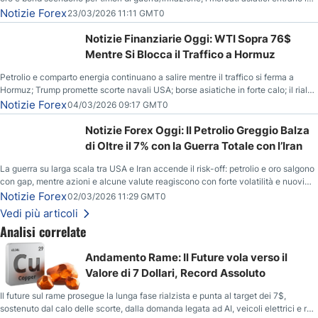
correzione; il petrolio greggio resta stabile.
Notizie Forex
23/03/2026 11:11 GMT0
Notizie Finanziarie Oggi: WTI Sopra 76$
Mentre Si Blocca il Traffico a Hormuz
Petrolio e comparto energia continuano a salire mentre il traffico si ferma a
Hormuz; Trump promette scorte navali USA; borse asiatiche in forte calo; il rialzo
del gas naturale mette pressione all’euro.
Notizie Forex
04/03/2026 09:17 GMT0
Notizie Forex Oggi: Il Petrolio Greggio Balza
di Oltre il 7% con la Guerra Totale con l’Iran
La guerra su larga scala tra USA e Iran accende il risk-off: petrolio e oro salgono
con gap, mentre azioni e alcune valute reagiscono con forte volatilità e nuovi
livelli da monitorare.
Notizie Forex
02/03/2026 11:29 GMT0
Vedi più articoli
Analisi correlate
Andamento Rame: Il Future vola verso il
Valore di 7 Dollari, Record Assoluto
Il future sul rame prosegue la lunga fase rialzista e punta al target dei 7$,
sostenuto dal calo delle scorte, dalla domanda legata ad AI, veicoli elettrici e reti