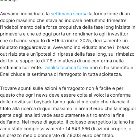
Avevamo individuato la
settimana scorsa
la formazione di un
doppio massimo che stava ad indicare nell’ultimo trimestre
l’indebolimento della forza propulsiva della fase long iniziata in
primavera e che ad oggi porta un rendimento agli investitori
che ci hanno seguito di
+15
da inizio 2025, decisamente un
risultato ragguardevole. Avevamo individuato anche il break
out rialzista e un’ipotesi di ripresa della fase long, sul rimbalzo
del forte supporto di 7.6 e in attesa di una conferma nella
settimana corrente:
l’analisi tecnica forex
non ci ha smentito e
Enel chiude la settimana di ferragosto in tutta scioltezza.
Trovare spunti sulle azioni a ferragosto non è facile e per
questo che ogni news deve essere colta al volo: la conferma
delle novità sul bayback fanno gola al mercato che rilancia il
titolo alla ricerca di quel massimo in area 9 euro che la maggior
parte degli analisti vede assolutamente a tiro entro la fine
dell’anno. Nel mese di agosto, il colosso energetico italiano ha
acquistato complessivamente 14.643.566 di azioni proprie, a
un prezzo medio ponderato di 7,8003 euro per titolo.