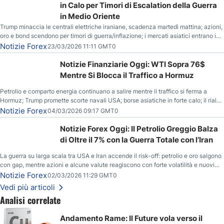
in Calo per Timori di Escalation della Guerra
in Medio Oriente
Trump minaccia le centrali elettriche iraniane, scadenza martedì mattina; azioni,
oro e bond scendono per timori di guerra/inflazione; i mercati asiatici entrano in
correzione; il petrolio greggio resta stabile.
Notizie Forex
23/03/2026 11:11 GMT0
Notizie Finanziarie Oggi: WTI Sopra 76$
Mentre Si Blocca il Traffico a Hormuz
Petrolio e comparto energia continuano a salire mentre il traffico si ferma a
Hormuz; Trump promette scorte navali USA; borse asiatiche in forte calo; il rialzo
del gas naturale mette pressione all’euro.
Notizie Forex
04/03/2026 09:17 GMT0
Notizie Forex Oggi: Il Petrolio Greggio Balza
di Oltre il 7% con la Guerra Totale con l’Iran
La guerra su larga scala tra USA e Iran accende il risk-off: petrolio e oro salgono
con gap, mentre azioni e alcune valute reagiscono con forte volatilità e nuovi
livelli da monitorare.
Notizie Forex
02/03/2026 11:29 GMT0
Vedi più articoli
Analisi correlate
Andamento Rame: Il Future vola verso il