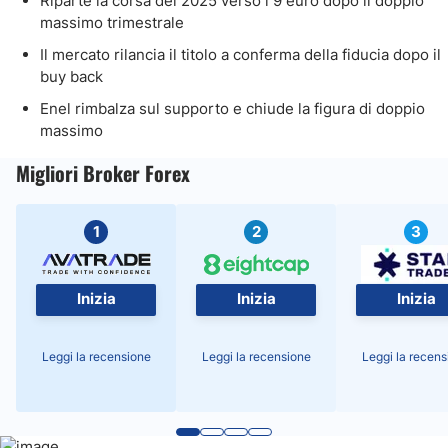
Riparte la corsa del 2025 verso i 9 euro dopo il doppio
massimo trimestrale
Il mercato rilancia il titolo a conferma della fiducia dopo il
buy back
Enel rimbalza sul supporto e chiude la figura di doppio
massimo
Migliori Broker Forex
1
2
3
Inizia
Inizia
Inizia
Leggi la recensione
Leggi la recensione
Leggi la recens