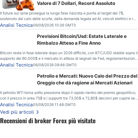
Valore di 7 Dollari, Record Assoluto
Il future sul rame prosegue la lunga fase rialzista e punta al target dei 7$,
sostenuto dal calo delle scorte, dalla domanda legata ad AI, veicoli elettrici e reti
energetiche, e dai timori di deficit produttivo dal 2028.
Analisi Tecnica
06/08/2026 10:26 GMT0
Previsioni Bitcoin/Usd: Estate Laterale e
Rimbalzo Atteso a Fine Anno
Bitcoin resta in fase laterale dopo un 2026 difficile, con BTC/USD stabile sopra il
supporto dei 60.000$ e il mercato in attesa di segnali da Fed, regolamentazione
USA ed elezioni di medio termine.
Analisi Tecnica
06/08/2026 09:46 GMT0
Petrolio e Mercati: Nuovo Calo del Prezzo del
Greggio che dà ragione ai Mercati Azionari
Il petrolio WTI torna sotto pressione dopo il rapido rientro del premio geopolitico,
con il prezzo in area 75$ e i supporti tra 73,50$ e 72,80$ decisivi per capire se il
ribasso potrà estendersi verso quota 70$.
Analisi Tecnica
05/08/2026 11:48 GMT0
Vedi più articoli
Recensioni di broker Forex più visitate