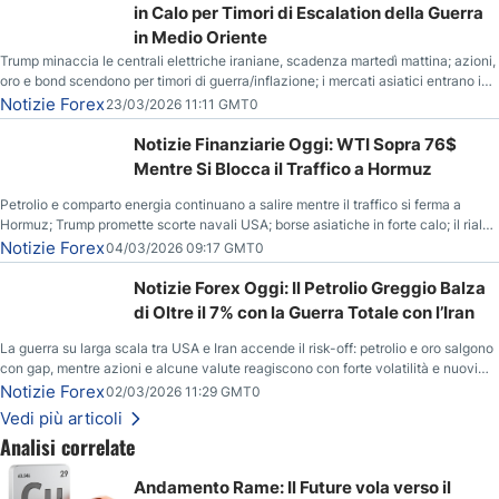
in Calo per Timori di Escalation della Guerra
in Medio Oriente
Trump minaccia le centrali elettriche iraniane, scadenza martedì mattina; azioni,
oro e bond scendono per timori di guerra/inflazione; i mercati asiatici entrano in
correzione; il petrolio greggio resta stabile.
Notizie Forex
23/03/2026 11:11 GMT0
Notizie Finanziarie Oggi: WTI Sopra 76$
Mentre Si Blocca il Traffico a Hormuz
Petrolio e comparto energia continuano a salire mentre il traffico si ferma a
Hormuz; Trump promette scorte navali USA; borse asiatiche in forte calo; il rialzo
del gas naturale mette pressione all’euro.
Notizie Forex
04/03/2026 09:17 GMT0
Notizie Forex Oggi: Il Petrolio Greggio Balza
di Oltre il 7% con la Guerra Totale con l’Iran
La guerra su larga scala tra USA e Iran accende il risk-off: petrolio e oro salgono
con gap, mentre azioni e alcune valute reagiscono con forte volatilità e nuovi
livelli da monitorare.
Notizie Forex
02/03/2026 11:29 GMT0
Vedi più articoli
Analisi correlate
Andamento Rame: Il Future vola verso il