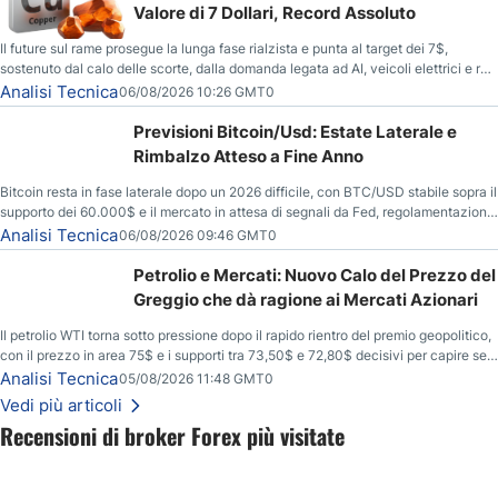
Valore di 7 Dollari, Record Assoluto
Il future sul rame prosegue la lunga fase rialzista e punta al target dei 7$,
sostenuto dal calo delle scorte, dalla domanda legata ad AI, veicoli elettrici e reti
energetiche, e dai timori di deficit produttivo dal 2028.
Analisi Tecnica
06/08/2026 10:26 GMT0
Previsioni Bitcoin/Usd: Estate Laterale e
Rimbalzo Atteso a Fine Anno
Bitcoin resta in fase laterale dopo un 2026 difficile, con BTC/USD stabile sopra il
supporto dei 60.000$ e il mercato in attesa di segnali da Fed, regolamentazione
USA ed elezioni di medio termine.
Analisi Tecnica
06/08/2026 09:46 GMT0
Petrolio e Mercati: Nuovo Calo del Prezzo del
Greggio che dà ragione ai Mercati Azionari
Il petrolio WTI torna sotto pressione dopo il rapido rientro del premio geopolitico,
con il prezzo in area 75$ e i supporti tra 73,50$ e 72,80$ decisivi per capire se il
ribasso potrà estendersi verso quota 70$.
Analisi Tecnica
05/08/2026 11:48 GMT0
Vedi più articoli
Recensioni di broker Forex più visitate