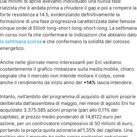
Dai minimi di aprile avevamo individuato una nuova fase
rialzista che è andata prima a chiudere il gap e poi a rompere la
forte resistenza a 14.5, evidenziando definitivamente la
formazione di una fase progressiva caratterizzata dalle famose
cinque onde di Elliott long-short-long-short-long. La settimana
in corso non fa che confermare le indicazioni che abbiamo dato
la settimana scorsa
e che confermano la solidità del colosso
energetico.
Anche nelle giornate meno interessanti per Eni vediamo
costantemente il grafico rimbalzare sulla media mobile, chiaro
segnale che il mercato non intende mollare il colpo, come
anche il rendimento da inizio anno del
+14%
lascia intendere.
Intanto, nell’ambito del programma di acquisto di azioni proprie
deliberata dall’assemblea di maggio, nel mese di agosto Eni ha
acquistato 3.375.585 azioni proprie (pari allo 0,11% del
capitale), al prezzo medio ponderato di 14,8122 euro per
azione, per un controvalore complessivo di 50 milioni di euro,
portando la propria quota azionaria all'1,35% del capitale. Una
politica che il mercato ha colto senza particolari entusiasmi