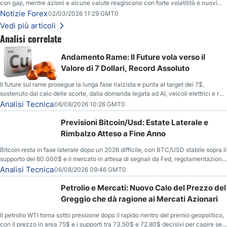
con gap, mentre azioni e alcune valute reagiscono con forte volatilità e nuovi
livelli da monitorare.
Notizie Forex
02/03/2026 11:29 GMT0
Vedi più articoli
Analisi correlate
Andamento Rame: Il Future vola verso il
Valore di 7 Dollari, Record Assoluto
Il future sul rame prosegue la lunga fase rialzista e punta al target dei 7$,
sostenuto dal calo delle scorte, dalla domanda legata ad AI, veicoli elettrici e reti
energetiche, e dai timori di deficit produttivo dal 2028.
Analisi Tecnica
06/08/2026 10:26 GMT0
Previsioni Bitcoin/Usd: Estate Laterale e
Rimbalzo Atteso a Fine Anno
Bitcoin resta in fase laterale dopo un 2026 difficile, con BTC/USD stabile sopra il
supporto dei 60.000$ e il mercato in attesa di segnali da Fed, regolamentazione
USA ed elezioni di medio termine.
Analisi Tecnica
06/08/2026 09:46 GMT0
Petrolio e Mercati: Nuovo Calo del Prezzo del
Greggio che dà ragione ai Mercati Azionari
Il petrolio WTI torna sotto pressione dopo il rapido rientro del premio geopolitico,
con il prezzo in area 75$ e i supporti tra 73,50$ e 72,80$ decisivi per capire se il