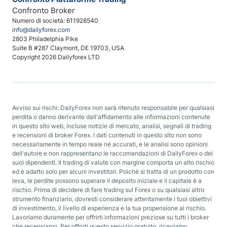
Confronto Broker
Numero di società: 611928540
info@dailyforex.com
2803 Philadelphia Pike
Suite B #287 Claymont, DE 19703, USA
Copyright 2026 Dailyforex LTD
Avviso sui rischi: DailyForex non sarà ritenuto responsabile per qualsiasi
perdita o danno derivante dall'affidamento alle informazioni contenute
in questo sito web, incluse notizie di mercato, analisi, segnali di trading
e recensioni di broker Forex. I dati contenuti in questo sito non sono
necessariamente in tempo reale né accurati, e le analisi sono opinioni
dell'autore e non rappresentano le raccomandazioni di DailyForex o dei
suoi dipendenti. Il trading di valute con margine comporta un alto rischio
ed è adatto solo per alcuni investitori. Poiché si tratta di un prodotto con
leva, le perdite possono superare il deposito iniziale e il capitale è a
rischio. Prima di decidere di fare trading sul Forex o su qualsiasi altro
strumento finanziario, dovresti considerare attentamente i tuoi obiettivi
di investimento, il livello di esperienza e la tua propensione al rischio.
Lavoriamo duramente per offrirti informazioni preziose su tutti i broker
che recensiamo. Per offrirti questo servizio gratuito, riceviamo