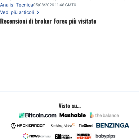
ribasso potrà estendersi verso quota 70$.
Analisi Tecnica
05/08/2026 11:48 GMT0
Vedi più articoli
Recensioni di broker Forex più visitate
Visto su...