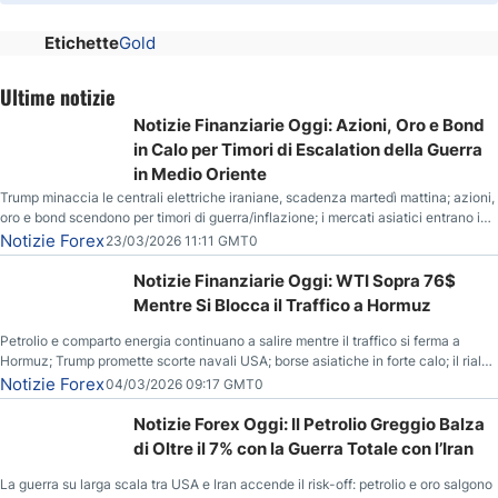
Etichette
Gold
Ultime notizie
Notizie Finanziarie Oggi: Azioni, Oro e Bond
in Calo per Timori di Escalation della Guerra
in Medio Oriente
Trump minaccia le centrali elettriche iraniane, scadenza martedì mattina; azioni,
oro e bond scendono per timori di guerra/inflazione; i mercati asiatici entrano in
correzione; il petrolio greggio resta stabile.
Notizie Forex
23/03/2026 11:11 GMT0
Notizie Finanziarie Oggi: WTI Sopra 76$
Mentre Si Blocca il Traffico a Hormuz
Petrolio e comparto energia continuano a salire mentre il traffico si ferma a
Hormuz; Trump promette scorte navali USA; borse asiatiche in forte calo; il rialzo
del gas naturale mette pressione all’euro.
Notizie Forex
04/03/2026 09:17 GMT0
Notizie Forex Oggi: Il Petrolio Greggio Balza
di Oltre il 7% con la Guerra Totale con l’Iran
La guerra su larga scala tra USA e Iran accende il risk-off: petrolio e oro salgono