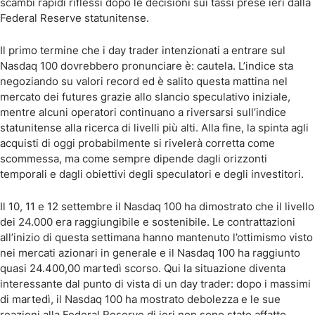
scambi rapidi riflessi dopo le decisioni sui tassi prese ieri dalla
Federal Reserve statunitense.
Il primo termine che i day trader intenzionati a entrare sul
Nasdaq 100 dovrebbero pronunciare è: cautela. L’indice sta
negoziando su valori record ed è salito questa mattina nel
mercato dei futures grazie allo slancio speculativo iniziale,
mentre alcuni operatori continuano a riversarsi sull’indice
statunitense alla ricerca di livelli più alti. Alla fine, la spinta agli
acquisti di oggi probabilmente si rivelerà corretta come
scommessa, ma come sempre dipende dagli orizzonti
temporali e dagli obiettivi degli speculatori e degli investitori.
Il 10, 11 e 12 settembre il Nasdaq 100 ha dimostrato che il livello
dei 24.000 era raggiungibile e sostenibile. Le contrattazioni
all’inizio di questa settimana hanno mantenuto l’ottimismo visto
nei mercati azionari in generale e il Nasdaq 100 ha raggiunto
quasi 24.400,00 martedì scorso. Qui la situazione diventa
interessante dal punto di vista di un day trader: dopo i massimi
di martedì, il Nasdaq 100 ha mostrato debolezza e le sue
reazioni alla Federal Reserve di ieri non sono state affatto