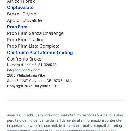
Articoli Forex
Criptovalute
Broker Crypto
App Criptovalute
Prop Firm
Prop Firm Senza Challenge
Prop Firm Trading
Prop Firm Lista Completa
Confronto Piattaforme Trading
Confronto Broker
Numero di società: 611928540
info@dailyforex.com
2803 Philadelphia Pike
Suite B #287 Claymont, DE 19703, USA
Copyright 2026 Dailyforex LTD
Avviso sui rischi: DailyForex non sarà ritenuto responsabile per qualsiasi
perdita o danno derivante dall'affidamento alle informazioni contenute
in questo sito web, incluse notizie di mercato, analisi, segnali di trading
e recensioni di broker Forex. I dati contenuti in questo sito non sono