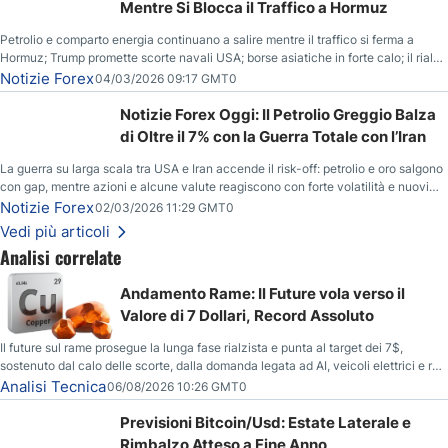
Mentre Si Blocca il Traffico a Hormuz
Petrolio e comparto energia continuano a salire mentre il traffico si ferma a
Hormuz; Trump promette scorte navali USA; borse asiatiche in forte calo; il rialzo
del gas naturale mette pressione all’euro.
Notizie Forex
04/03/2026 09:17 GMT0
Notizie Forex Oggi: Il Petrolio Greggio Balza
di Oltre il 7% con la Guerra Totale con l’Iran
La guerra su larga scala tra USA e Iran accende il risk-off: petrolio e oro salgono
con gap, mentre azioni e alcune valute reagiscono con forte volatilità e nuovi
livelli da monitorare.
Notizie Forex
02/03/2026 11:29 GMT0
Vedi più articoli
Analisi correlate
Andamento Rame: Il Future vola verso il
Valore di 7 Dollari, Record Assoluto
Il future sul rame prosegue la lunga fase rialzista e punta al target dei 7$,
sostenuto dal calo delle scorte, dalla domanda legata ad AI, veicoli elettrici e reti
energetiche, e dai timori di deficit produttivo dal 2028.
Analisi Tecnica
06/08/2026 10:26 GMT0
Previsioni Bitcoin/Usd: Estate Laterale e
Rimbalzo Atteso a Fine Anno