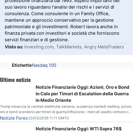
professione finanziaria dal 1993. Aspetti importanti del
suo lavoro riguardano l'analisi dei rischi e i servizi di
consulenza. Come consulente in un Family Office,
mantiene un approccio conservativo per la gestione
patrimoniale e gli investimenti. Robert lavora anche in
finanza privata con investitori e società che forniscono
servizi finanziari e di gestione.
Visto su:
Investing.com, TalkMarkets, Angry MetaTraders
Etichette
Nasdaq 100
Ultime notizie
Notizie Finanziarie Oggi: Azioni, Oro e Bond
in Calo per Timori di Escalation della Guerra
in Medio Oriente
Trump minaccia le centrali elettriche iraniane, scadenza martedì mattina; azioni,
oro e bond scendono per timori di guerra/inflazione; i mercati asiatici entrano in
correzione; il petrolio greggio resta stabile.
Notizie Forex
23/03/2026 11:11 GMT0
Notizie Finanziarie Oggi: WTI Sopra 76$