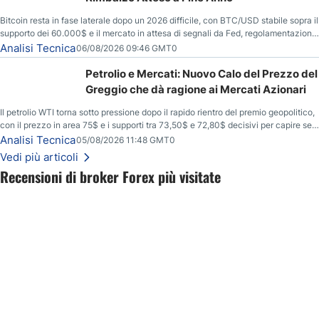
Bitcoin resta in fase laterale dopo un 2026 difficile, con BTC/USD stabile sopra il
supporto dei 60.000$ e il mercato in attesa di segnali da Fed, regolamentazione
USA ed elezioni di medio termine.
Analisi Tecnica
06/08/2026 09:46 GMT0
Petrolio e Mercati: Nuovo Calo del Prezzo del
Greggio che dà ragione ai Mercati Azionari
Il petrolio WTI torna sotto pressione dopo il rapido rientro del premio geopolitico,
con il prezzo in area 75$ e i supporti tra 73,50$ e 72,80$ decisivi per capire se il
ribasso potrà estendersi verso quota 70$.
Analisi Tecnica
05/08/2026 11:48 GMT0
Vedi più articoli
Recensioni di broker Forex più visitate