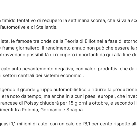
timido tentativo di recupero la settimana scorsa, che si va a sc
’automotive e di Stellantis.
iste, le famose tre onde della Teoria di Elliot nella fase di storn
e frame giornaliero. Il rendimento annuo non può che essere la d
intravvedano possibilità di recupero importanti da qui alla fine d
ercato auto pesantemente negativa, con valori produttivi che da i
 settori centrali dei sistemi economici.
tringendo il grande gruppo automobilistico a ridurre la produzione
mai era noto da tempo, ma anche in alcuni paesi europei, che inve
 francese di Poissy chiuderà per 15 giorni a ottobre, e secondo il
imenti tra Polonia, Germania e Spagna.
si 1,1 milioni di auto, con un calo dell’8,1 per cento rispetto al