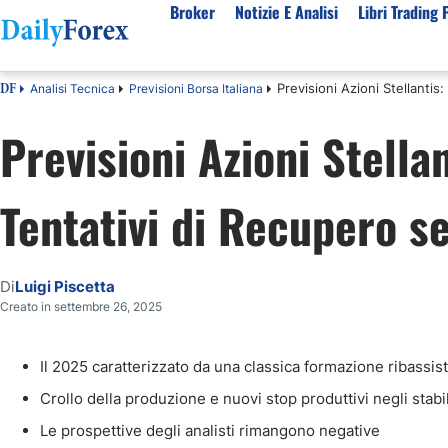
Broker
Notizie E Analisi
Libri Trading 
Previsioni Azioni Stellanti
Analisi Tecnica
Previsioni Borsa Italiana
DF
Per Tipologia
Mercati Popolari
Informazioni sulla nostra azienda
Per A
Previsioni Azioni Stella
Bot Trading Automatico
Quotazione EUR USD Real Time
Chi Siamo
Migli
Trading Bonus Senza Deposito
Previsioni S&P500 Oggi
Politica editoriale
Broke
Tentativi di Recupero s
Consob Lista Broker Autorizzati
Previsioni Nasdaq 100 Oggi
Come Guadagniamo Soldi
Brok
Broker No Esma
Previsione Quotazione XAUUSD Oro
La Nostra Metodologia
Migli
Broker ECN Migliori
MIB 40 in Tempo Reale
Indice di fiducia
Broke
Di
Luigi Piscetta
Broker con Spread 0
Tutte le Valute Disponibili
Perché Fidarsi di Noi
Migli
Creato in settembre 26, 2025
App di trading
Tutte le Materie Prime Disponibili
Tutti gli Indici Disponibili
Il 2025 caratterizzato da una classica formazione ribassis
Crollo della produzione e nuovi stop produttivi negli stabi
Le prospettive degli analisti rimangono negative