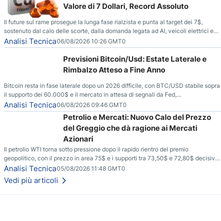
Valore di 7 Dollari, Record Assoluto
Il future sul rame prosegue la lunga fase rialzista e punta al target dei 7$,
sostenuto dal calo delle scorte, dalla domanda legata ad AI, veicoli elettrici e
reti energetiche, e dai timori di deficit produttivo dal 2028.
Analisi Tecnica
06/08/2026 10:26 GMT0
Previsioni Bitcoin/Usd: Estate Laterale e
Rimbalzo Atteso a Fine Anno
Bitcoin resta in fase laterale dopo un 2026 difficile, con BTC/USD stabile sopra
il supporto dei 60.000$ e il mercato in attesa di segnali da Fed,
regolamentazione USA ed elezioni di medio termine.
Analisi Tecnica
06/08/2026 09:46 GMT0
Petrolio e Mercati: Nuovo Calo del Prezzo
del Greggio che dà ragione ai Mercati
Azionari
Il petrolio WTI torna sotto pressione dopo il rapido rientro del premio
geopolitico, con il prezzo in area 75$ e i supporti tra 73,50$ e 72,80$ decisivi
per capire se il ribasso potrà estendersi verso quota 70$.
Analisi Tecnica
05/08/2026 11:48 GMT0
Vedi più articoli