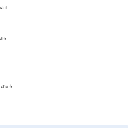
a il
 che
.
 che è