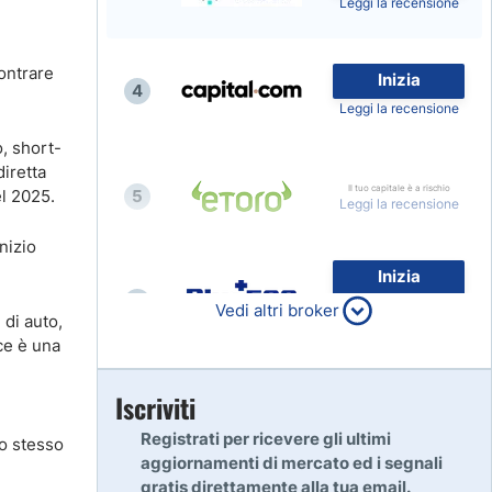
Leggi la recensione
ontrare
Inizia
4
Leggi la recensione
o, short-
iretta
Il tuo capitale è a rischio
el 2025.
5
Leggi la recensione
nizio
Inizia
6
80% dei conti al dettaglio di
Vedi altri broker
 di auto,
CFD perdono denaro
Leggi la recensione
ce è una
Inizia
Iscriviti
7
Leggi la recensione
Registrati per ricevere gli ultimi
lo stesso
aggiornamenti di mercato ed i segnali
gratis direttamente alla tua email.