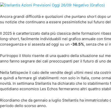
Ancora grandi difficoltà e quotazioni che puntano short dopo un 
su notizie che continuano a essere pessimistiche sul futuro dell
Il 2025 è caratterizzato dalla più classica delle formazioni ribass
long-short, facilmente individuabili nel grafico annuale con tim
conseguenza e si assesta ad oggi su un
-36.5%
, senza che si 
Purtroppo il titolo risente di una quadro della situazione sul m
anno fanno segnare dei cali preoccupanti per il futuro di uno dei
Nella fattispecie il calo delle vendite degli ultimi mesi sta cos
e quindi a fermare gli stabilimenti: non solo in Italia, come or
novità. In settimana Stellantis ha dichiarato che lo stabilimento
quotidiano economico Les Echos fermeranno altri quattro stabil
Ricordiamo che da gennaio a luglio Stellantis ha immatricolato qua
periodo dello scorso anno.