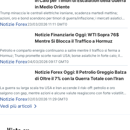
in Calo per Timori di Escalation della Guerra
in Medio Oriente
Trump minaccia le centrali elettriche iraniane, scadenza martedì mattina;
azioni, oro e bond scendono per timori di guerra/inflazione; i mercati asiatici
entrano in correzione; il petrolio greggio resta stabile.
Notizie Forex
23/03/2026 11:11 GMT0
Notizie Finanziarie Oggi: WTI Sopra 76$
Mentre Si Blocca il Traffico a Hormuz
Petrolio e comparto energia continuano a salire mentre il traffico si ferma a
Hormuz; Trump promette scorte navali USA; borse asiatiche in forte calo; il
rialzo del gas naturale mette pressione all’euro.
Notizie Forex
04/03/2026 09:17 GMT0
Notizie Forex Oggi: Il Petrolio Greggio Balza
di Oltre il 7% con la Guerra Totale con l’Iran
La guerra su larga scala tra USA e Iran accende il risk-off: petrolio e oro
salgono con gap, mentre azioni e alcune valute reagiscono con forte volatilità
e nuovi livelli da monitorare.
Notizie Forex
02/03/2026 11:29 GMT0
Vedi più articoli