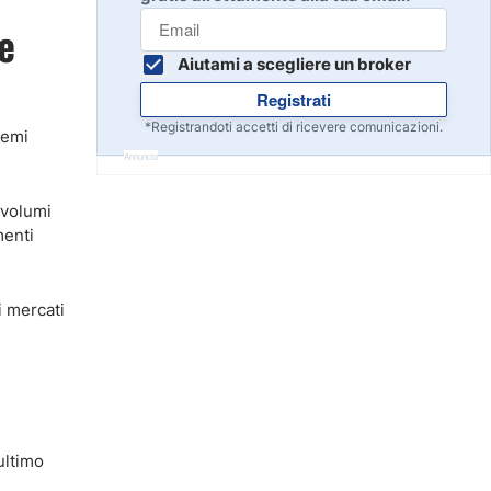
Inizia
8
e
Leggi la recensione
Aiutami a scegliere un broker
Registrati
Inizia
9
*Registrandoti accetti di ricevere comunicazioni.
lemi
Leggi la recensione
Annuncio
 volumi
Inizia
10
menti
Leggi la recensione
i mercati
ultimo