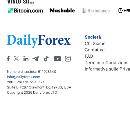
Visto su...
Società
Chi Siamo
Contattaci
FAQ
Termini e Condizioni
Informativa sulla Priv
Numero di società: 611928540
info@dailyforex.com
2803 Philadelphia Pike
Suite B #287 Claymont, DE 19703, USA
Copyright 2026 Dailyforex LTD