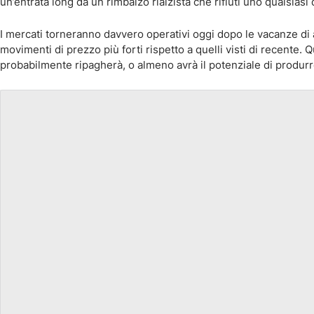
un’entrata long da un rimbalzo rialzista che rifiuti uno qualsiasi 
I mercati torneranno davvero operativi oggi dopo le vacanze di ago
movimenti di prezzo più forti rispetto a quelli visti di recente. 
probabilmente ripagherà, o almeno avrà il potenziale di produrr