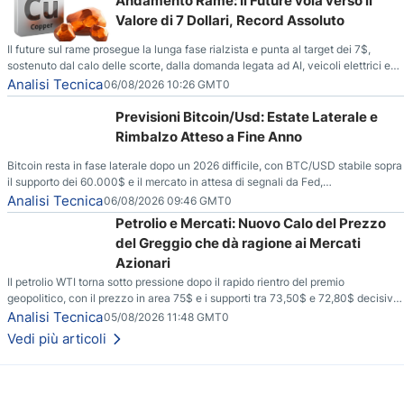
Andamento Rame: Il Future vola verso il
Valore di 7 Dollari, Record Assoluto
Il future sul rame prosegue la lunga fase rialzista e punta al target dei 7$,
sostenuto dal calo delle scorte, dalla domanda legata ad AI, veicoli elettrici e
reti energetiche, e dai timori di deficit produttivo dal 2028.
Analisi Tecnica
06/08/2026 10:26 GMT0
Previsioni Bitcoin/Usd: Estate Laterale e
Rimbalzo Atteso a Fine Anno
Bitcoin resta in fase laterale dopo un 2026 difficile, con BTC/USD stabile sopra
il supporto dei 60.000$ e il mercato in attesa di segnali da Fed,
regolamentazione USA ed elezioni di medio termine.
Analisi Tecnica
06/08/2026 09:46 GMT0
Petrolio e Mercati: Nuovo Calo del Prezzo
del Greggio che dà ragione ai Mercati
Azionari
Il petrolio WTI torna sotto pressione dopo il rapido rientro del premio
geopolitico, con il prezzo in area 75$ e i supporti tra 73,50$ e 72,80$ decisivi
per capire se il ribasso potrà estendersi verso quota 70$.
Analisi Tecnica
05/08/2026 11:48 GMT0
Vedi più articoli