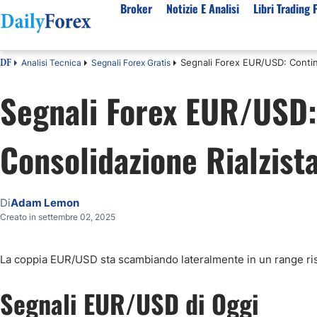
Broker
Notizie E Analisi
Libri Trading 
Segnali Forex EUR/USD: Continu
Analisi Tecnica
Segnali Forex Gratis
DF
Per Tipologia
Mercati Popolari
Informazioni sulla nostra azienda
Per A
Segnali Forex EUR/USD:
Bot Trading Automatico
Quotazione EUR USD Real Time
Chi Siamo
Migli
Trading Bonus Senza Deposito
Previsioni S&P500 Oggi
Politica editoriale
Broke
Consolidazione Rialzist
Consob Lista Broker Autorizzati
Previsioni Nasdaq 100 Oggi
Come Guadagniamo Soldi
Brok
Broker No Esma
Previsione Quotazione XAUUSD Oro
La Nostra Metodologia
Migli
Broker ECN Migliori
MIB 40 in Tempo Reale
Indice di fiducia
Broke
Di
Adam Lemon
Broker con Spread 0
Tutte le Valute Disponibili
Perché Fidarsi di Noi
Migli
Creato in settembre 02, 2025
App di trading
Tutte le Materie Prime Disponibili
Tutti gli Indici Disponibili
La coppia EUR/USD sta scambiando lateralmente in un range ris
Segnali EUR/USD di Oggi