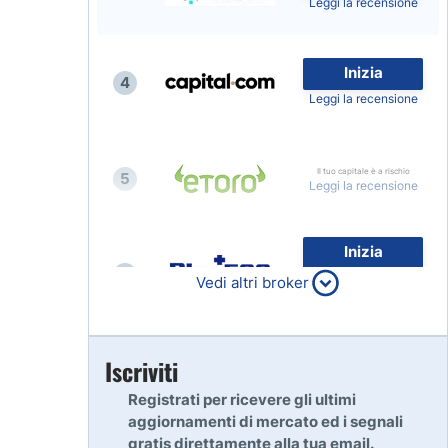
Leggi la recensione
Inizia
4
Leggi la recensione
Il tuo capitale è a rischio
5
Leggi la recensione
Inizia
6
80% dei conti al dettaglio di
Vedi altri broker
CFD perdono denaro
Leggi la recensione
Inizia
Iscriviti
7
Leggi la recensione
Registrati per ricevere gli ultimi
aggiornamenti di mercato ed i segnali
gratis direttamente alla tua email.