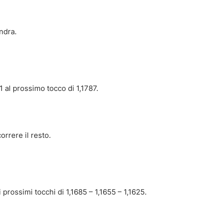
ndra.
 al prossimo tocco di 1,1787.
orrere il resto.
 prossimi tocchi di 1,1685 – 1,1655 – 1,1625.