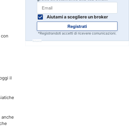
Inizia
8
Leggi la recensione
Aiutami a scegliere un broker
Registrati
Inizia
9
*Registrandoti accetti di ricevere comunicazioni.
g con
Leggi la recensione
Annuncio
Inizia
10
Leggi la recensione
oggi il
siatiche
o anche
 che