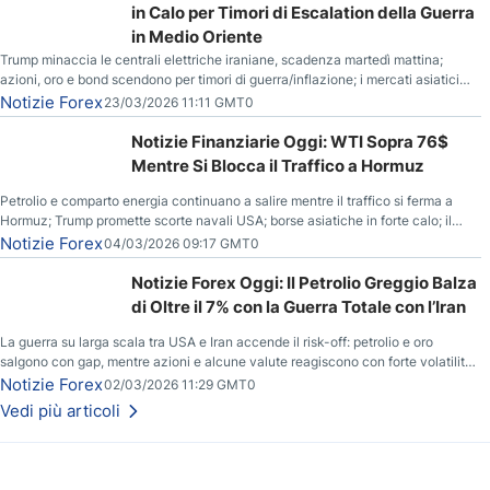
in Calo per Timori di Escalation della Guerra
in Medio Oriente
Trump minaccia le centrali elettriche iraniane, scadenza martedì mattina;
azioni, oro e bond scendono per timori di guerra/inflazione; i mercati asiatici
entrano in correzione; il petrolio greggio resta stabile.
Notizie Forex
23/03/2026 11:11 GMT0
Notizie Finanziarie Oggi: WTI Sopra 76$
Mentre Si Blocca il Traffico a Hormuz
Petrolio e comparto energia continuano a salire mentre il traffico si ferma a
Hormuz; Trump promette scorte navali USA; borse asiatiche in forte calo; il
rialzo del gas naturale mette pressione all’euro.
Notizie Forex
04/03/2026 09:17 GMT0
Notizie Forex Oggi: Il Petrolio Greggio Balza
di Oltre il 7% con la Guerra Totale con l’Iran
La guerra su larga scala tra USA e Iran accende il risk-off: petrolio e oro
salgono con gap, mentre azioni e alcune valute reagiscono con forte volatilità
e nuovi livelli da monitorare.
Notizie Forex
02/03/2026 11:29 GMT0
Vedi più articoli