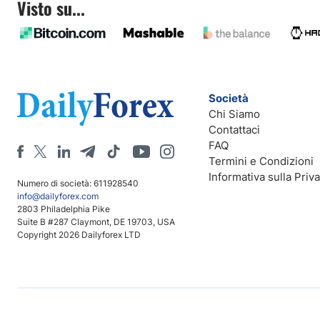
Visto su...
Società
Chi Siamo
Contattaci
FAQ
Termini e Condizioni
Informativa sulla Priv
Numero di società: 611928540
info@dailyforex.com
2803 Philadelphia Pike
Suite B #287 Claymont, DE 19703, USA
Copyright 2026 Dailyforex LTD