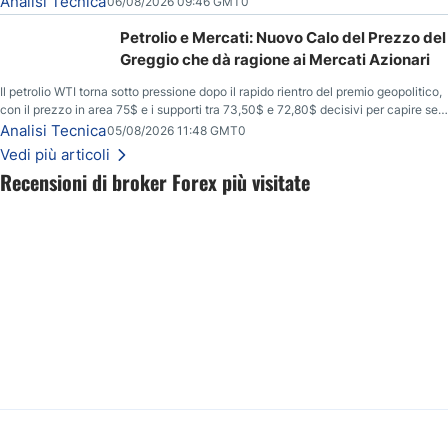
Analisi Tecnica
06/08/2026 09:46 GMT0
Petrolio e Mercati: Nuovo Calo del Prezzo del
Greggio che dà ragione ai Mercati Azionari
Il petrolio WTI torna sotto pressione dopo il rapido rientro del premio geopolitico,
con il prezzo in area 75$ e i supporti tra 73,50$ e 72,80$ decisivi per capire se il
ribasso potrà estendersi verso quota 70$.
Analisi Tecnica
05/08/2026 11:48 GMT0
Vedi più articoli
Recensioni di broker Forex più visitate