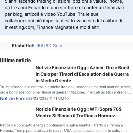
5 anni facendo trading di azioni, opzioni e valute. Inoltre,
da tre anni Edoardo è uno scrittore di contenuti finanziari
per blog, articoli e video YouTube. Tra le sue
collaborazioni più importanti si trovano siti del calibro di
Investing.com, Finance Magnates e molti altri.
Etichette
EUR/USD
Gold
Ultime notizie
Notizie Finanziarie Oggi: Azioni, Oro e Bond
in Calo per Timori di Escalation della Guerra
in Medio Oriente
Trump minaccia le centrali elettriche iraniane, scadenza martedì mattina; azioni,
oro e bond scendono per timori di guerra/inflazione; i mercati asiatici entrano in
correzione; il petrolio greggio resta stabile.
Notizie Forex
23/03/2026 11:11 GMT0
Notizie Finanziarie Oggi: WTI Sopra 76$
Mentre Si Blocca il Traffico a Hormuz
Petrolio e comparto energia continuano a salire mentre il traffico si ferma a
Hormuz; Trump promette scorte navali USA; borse asiatiche in forte calo; il rialzo