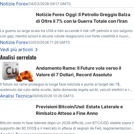
del gas naturale mette pressione all’euro.
Notizie Forex
04/03/2026 09:17 GMT0
Notizie Forex Oggi: Il Petrolio Greggio Balza
di Oltre il 7% con la Guerra Totale con l’Iran
La guerra su larga scala tra USA e Iran accende il risk-off: petrolio e oro salgono
con gap, mentre azioni e alcune valute reagiscono con forte volatilità e nuovi
livelli da monitorare.
Notizie Forex
02/03/2026 11:29 GMT0
Vedi più articoli
Analisi correlate
Andamento Rame: Il Future vola verso il
Valore di 7 Dollari, Record Assoluto
Il future sul rame prosegue la lunga fase rialzista e punta al target dei 7$,
sostenuto dal calo delle scorte, dalla domanda legata ad AI, veicoli elettrici e reti
energetiche, e dai timori di deficit produttivo dal 2028.
Analisi Tecnica
06/08/2026 10:26 GMT0
Previsioni Bitcoin/Usd: Estate Laterale e
Rimbalzo Atteso a Fine Anno
Bitcoin resta in fase laterale dopo un 2026 difficile, con BTC/USD stabile sopra il
supporto dei 60.000$ e il mercato in attesa di segnali da Fed, regolamentazione
USA ed elezioni di medio termine.