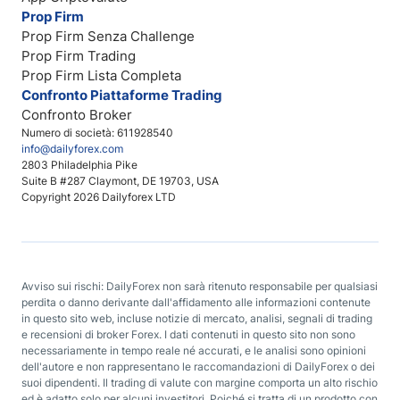
Prop Firm
Prop Firm Senza Challenge
Prop Firm Trading
Prop Firm Lista Completa
Confronto Piattaforme Trading
Confronto Broker
Numero di società: 611928540
info@dailyforex.com
2803 Philadelphia Pike
Suite B #287 Claymont, DE 19703, USA
Copyright 2026 Dailyforex LTD
Avviso sui rischi: DailyForex non sarà ritenuto responsabile per qualsiasi
perdita o danno derivante dall'affidamento alle informazioni contenute
in questo sito web, incluse notizie di mercato, analisi, segnali di trading
e recensioni di broker Forex. I dati contenuti in questo sito non sono
necessariamente in tempo reale né accurati, e le analisi sono opinioni
dell'autore e non rappresentano le raccomandazioni di DailyForex o dei
suoi dipendenti. Il trading di valute con margine comporta un alto rischio
ed è adatto solo per alcuni investitori. Poiché si tratta di un prodotto con