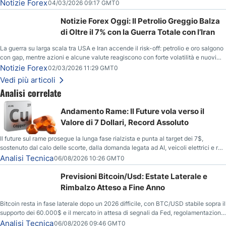
del gas naturale mette pressione all’euro.
Notizie Forex
04/03/2026 09:17 GMT0
Notizie Forex Oggi: Il Petrolio Greggio Balza
di Oltre il 7% con la Guerra Totale con l’Iran
La guerra su larga scala tra USA e Iran accende il risk-off: petrolio e oro salgono
con gap, mentre azioni e alcune valute reagiscono con forte volatilità e nuovi
livelli da monitorare.
Notizie Forex
02/03/2026 11:29 GMT0
Vedi più articoli
Analisi correlate
Andamento Rame: Il Future vola verso il
Valore di 7 Dollari, Record Assoluto
Il future sul rame prosegue la lunga fase rialzista e punta al target dei 7$,
sostenuto dal calo delle scorte, dalla domanda legata ad AI, veicoli elettrici e reti
energetiche, e dai timori di deficit produttivo dal 2028.
Analisi Tecnica
06/08/2026 10:26 GMT0
Previsioni Bitcoin/Usd: Estate Laterale e
Rimbalzo Atteso a Fine Anno
Bitcoin resta in fase laterale dopo un 2026 difficile, con BTC/USD stabile sopra il
supporto dei 60.000$ e il mercato in attesa di segnali da Fed, regolamentazione
USA ed elezioni di medio termine.
Analisi Tecnica
06/08/2026 09:46 GMT0