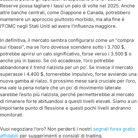
Reserve possa tagliare i tassi un paio di volte nel 2025. Anche
altre banche centrali, come Giappone e Canada, potrebbero
mantenere un approccio piuttosto morbido, ma alla fine è
l’FOMC negli Stati Uniti ad avere l’influenza maggiore.
In definitiva, il mercato sembra configurarsi come un “compra
sui ribassi”, ma se l’oro dovesse scendere sotto i 3.700 $,
potrebbe aprirsi un calo significativo, forse verso i 3.500 $ o
anche più in basso. Se ciò accadesse, l’oro potrebbe
abbandonare il trend rialzista per un po’. Se invece il mercato
superasse i 4.400 $, tornerebbe impulsivo, forse avviando una
nuova gamba al rialzo. Il prossimo mese sarà cruciale per l’oro,
ma vale la pena notare che un po’ di movimento laterale
sarebbe l’esito più rialzista, perché permetterebbe al mercato
di rimanere forte abituandosi a questi livelli elevati. Siamo a un
importante punto di flessione e questi pochi livelli andranno
monitorati.
Vuoi negoziare l'oro? Non perderti i nostri
segnali forex gratis
affidabili
per suggerimenti e consigli di trading.