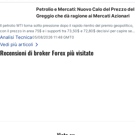
Petrolio e Mercati: Nuovo Calo del Prezzo del
Greggio che dà ragione ai Mercati Azionari
Il petrolio WTI torna sotto pressione dopo il rapido rientro del premio geopolitico,
con il prezzo in area 75$ e i supporti tra 73,50$ e 72,80$ decisivi per capire se il
ribasso potrà estendersi verso quota 70$.
Analisi Tecnica
05/08/2026 11:48 GMT0
Vedi più articoli
Recensioni di broker Forex più visitate