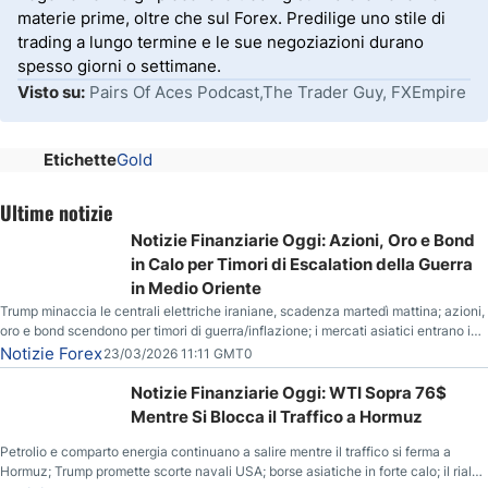
materie prime, oltre che sul Forex. Predilige uno stile di
trading a lungo termine e le sue negoziazioni durano
spesso giorni o settimane.
Visto su:
Pairs Of Aces Podcast,The Trader Guy, FXEmpire
Etichette
Gold
Ultime notizie
Notizie Finanziarie Oggi: Azioni, Oro e Bond
in Calo per Timori di Escalation della Guerra
in Medio Oriente
Trump minaccia le centrali elettriche iraniane, scadenza martedì mattina; azioni,
oro e bond scendono per timori di guerra/inflazione; i mercati asiatici entrano in
correzione; il petrolio greggio resta stabile.
Notizie Forex
23/03/2026 11:11 GMT0
Notizie Finanziarie Oggi: WTI Sopra 76$
Mentre Si Blocca il Traffico a Hormuz
Petrolio e comparto energia continuano a salire mentre il traffico si ferma a
Hormuz; Trump promette scorte navali USA; borse asiatiche in forte calo; il rialzo