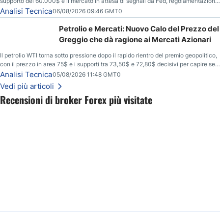
supporto dei 60.000$ e il mercato in attesa di segnali da Fed, regolamentazione
USA ed elezioni di medio termine.
Analisi Tecnica
06/08/2026 09:46 GMT0
Petrolio e Mercati: Nuovo Calo del Prezzo del
Greggio che dà ragione ai Mercati Azionari
Il petrolio WTI torna sotto pressione dopo il rapido rientro del premio geopolitico,
con il prezzo in area 75$ e i supporti tra 73,50$ e 72,80$ decisivi per capire se il
ribasso potrà estendersi verso quota 70$.
Analisi Tecnica
05/08/2026 11:48 GMT0
Vedi più articoli
Recensioni di broker Forex più visitate