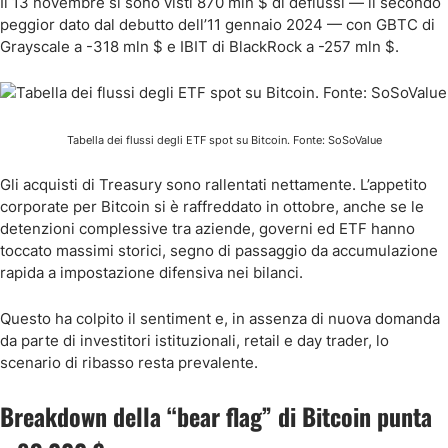
Il 13 novembre si sono visti 870 mln $ di deflussi — il secondo
peggior dato dal debutto dell’11 gennaio 2024 — con GBTC di
Grayscale a -318 mln $ e IBIT di BlackRock a -257 mln $.
Tabella dei flussi degli ETF spot su Bitcoin. Fonte: SoSoValue
Gli acquisti di Treasury sono rallentati nettamente. L’appetito
corporate per Bitcoin si è raffreddato in ottobre, anche se le
detenzioni complessive tra aziende, governi ed ETF hanno
toccato massimi storici, segno di passaggio da accumulazione
rapida a impostazione difensiva nei bilanci.
Questo ha colpito il sentiment e, in assenza di nuova domanda
da parte di investitori istituzionali, retail e day trader, lo
scenario di ribasso resta prevalente.
Breakdown della “bear flag” di Bitcoin punta