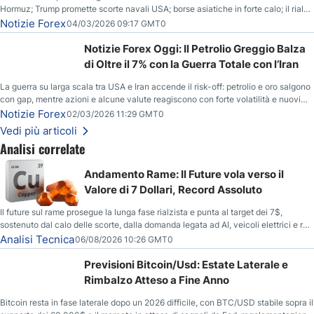
Hormuz; Trump promette scorte navali USA; borse asiatiche in forte calo; il rialzo
del gas naturale mette pressione all’euro.
Notizie Forex
04/03/2026 09:17 GMT0
Notizie Forex Oggi: Il Petrolio Greggio Balza
di Oltre il 7% con la Guerra Totale con l’Iran
La guerra su larga scala tra USA e Iran accende il risk-off: petrolio e oro salgono
con gap, mentre azioni e alcune valute reagiscono con forte volatilità e nuovi
livelli da monitorare.
Notizie Forex
02/03/2026 11:29 GMT0
Vedi più articoli
Analisi correlate
Andamento Rame: Il Future vola verso il
Valore di 7 Dollari, Record Assoluto
Il future sul rame prosegue la lunga fase rialzista e punta al target dei 7$,
sostenuto dal calo delle scorte, dalla domanda legata ad AI, veicoli elettrici e reti
energetiche, e dai timori di deficit produttivo dal 2028.
Analisi Tecnica
06/08/2026 10:26 GMT0
Previsioni Bitcoin/Usd: Estate Laterale e
Rimbalzo Atteso a Fine Anno
Bitcoin resta in fase laterale dopo un 2026 difficile, con BTC/USD stabile sopra il