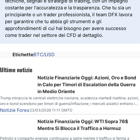
tecniche, segnali e strategie di trading, con un impegno
costante per l'accuratezza e la trasparenza. Che tu sia un
principiante o un trader professionista, il team DFX lavora
per garantire che tu abbia gli strumenti e gli
approfondimenti di cui hai bisogno per avere successo
come trader nel settore dei CFD al dettaglio.
Etichette
BTC/USD
Ultime notizie
Notizie Finanziarie Oggi: Azioni, Oro e Bond
in Calo per Timori di Escalation della Guerra
in Medio Oriente
Trump minaccia le centrali elettriche iraniane, scadenza martedì mattina; azioni,
oro e bond scendono per timori di guerra/inflazione; i mercati asiatici entrano in
correzione; il petrolio greggio resta stabile.
Notizie Forex
23/03/2026 11:11 GMT0
Notizie Finanziarie Oggi: WTI Sopra 76$
Mentre Si Blocca il Traffico a Hormuz
Petrolio e comparto energia continuano a salire mentre il traffico si ferma a