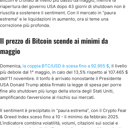
Bitcoin è crollato al livello più basso da maggio, mentre la
riapertura del governo USA dopo 43 giorni di shutdown non è
riuscita a sostenere il sentiment. Con il mercato in “paura
estrema” e le liquidazioni in aumento, ora si teme una
correzione più profonda.
Il prezzo di Bitcoin scende ai minimi da
maggio
Domenica,
la coppia BTC/USD è scesa fino a 92.955 $
, il livello
più debole dal 1° maggio, in calo del 13,5% rispetto ai 107.465 $
dell’11 novembre. Il tonfo è arrivato nonostante il Presidente
USA Donald Trump abbia firmato la legge di spesa per porre
fine allo shutdown più lungo della storia degli Stati Uniti,
amplificando l’avversione al rischio sui mercati.
Il sentiment è precipitato in “paura estrema”, con il Crypto Fear
& Greed Index sceso fino a 10 - il minimo da febbraio 2025.
L’indicatore combina volatilità, volumi, citazioni sui social e