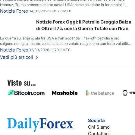
Hormuz; Trump promette scorte navali USA; borse asiatiche in forte calo; il
rialzo del gas naturale mette pressione all’euro.
Notizie Forex
04/03/2026 09:17 GMT0
Notizie Forex Oggi: Il Petrolio Greggio Balza
di Oltre il 7% con la Guerra Totale con l’Iran
La guerra su larga scala tra USA e Iran accende il risk-off: petrolio e oro
salgono con gap, mentre azioni e alcune valute reagiscono con forte volatilità
e nuovi livelli da monitorare.
Notizie Forex
02/03/2026 11:29 GMT0
Vedi più articoli
Visto su...
Società
Chi Siamo
Contattaci