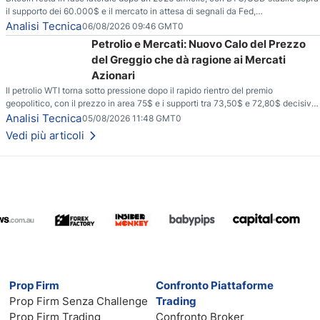
il supporto dei 60.000$ e il mercato in attesa di segnali da Fed,
regolamentazione USA ed elezioni di medio termine.
Analisi Tecnica
06/08/2026 09:46 GMT0
Petrolio e Mercati: Nuovo Calo del Prezzo
del Greggio che dà ragione ai Mercati
Azionari
Il petrolio WTI torna sotto pressione dopo il rapido rientro del premio
geopolitico, con il prezzo in area 75$ e i supporti tra 73,50$ e 72,80$ decisivi
per capire se il ribasso potrà estendersi verso quota 70$.
Analisi Tecnica
05/08/2026 11:48 GMT0
Vedi più articoli
Prop Firm
Confronto Piattaforme
Prop Firm Senza Challenge
Trading
Prop Firm Trading
Confronto Broker