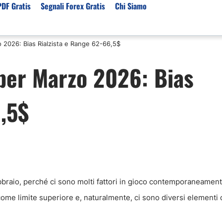
PDF Gratis
Segnali Forex Gratis
Chi Siamo
o 2026: Bias Rialzista e Range 62-66,5$
sset
Per Servizi
Previsioni e Analisi
 per Marzo 2026: Bias
ori Broker Forex
Segnali Trading Telegr
Previsioni Forex Oggi
r con Leva Alta
Copy Trading Forex
Mercato Azionario Oggi
,5$
er Trading Oro(XAUUSD)
Trading Demo Senza
Registrazione
ori Broker Futures Trading
Broker per Metatrader 
r Trading Azioni
Trading Senza Commiss
ori Broker CFD
Broker Forex per Princip
ebbraio, perché ci sono molti fattori in gioco contemporaneament
come limite superiore e, naturalmente, ci sono diversi elementi 