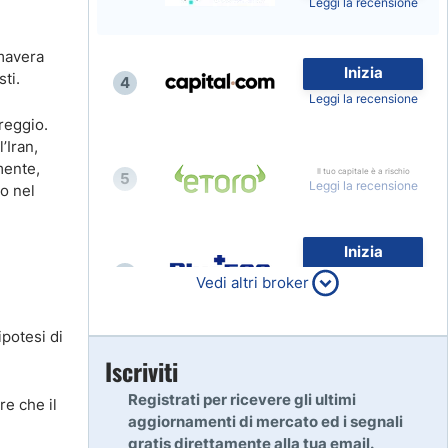
Leggi la recensione
imavera
Inizia
ti.
4
Leggi la recensione
reggio.
’Iran,
mente,
Il tuo capitale è a rischio
5
Leggi la recensione
io nel
Inizia
6
80% dei conti al dettaglio di
Vedi altri broker
CFD perdono denaro
Leggi la recensione
potesi di
Inizia
Iscriviti
7
Leggi la recensione
Registrati per ricevere gli ultimi
re che il
aggiornamenti di mercato ed i segnali
gratis direttamente alla tua email.