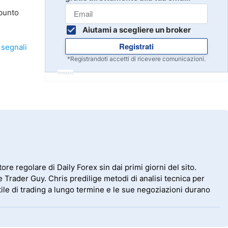
Inizia
8
 punto
Leggi la recensione
Aiutami a scegliere un broker
Registrati
i
segnali
Inizia
9
*Registrandoti accetti di ricevere comunicazioni.
Leggi la recensione
Annuncio
Inizia
10
Leggi la recensione
ore regolare di Daily Forex sin dai primi giorni del sito.
 Trader Guy. Chris predilige metodi di analisi tecnica per
stile di trading a lungo termine e le sue negoziazioni durano