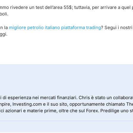
mo rivedere un test dell’area 55$; tuttavia, per arrivare a quel
oli.
on la
migliore petrolio italiano piattaforma trading
? Segui i nostr
ggi.
 di esperienza nei mercati finanziari. Chris è stato un collaborat
Empire, Investing.com e il suo sito, opportunamente chiamato The
dici azionari e materie prime, oltre che sul Forex. Predilige uno 