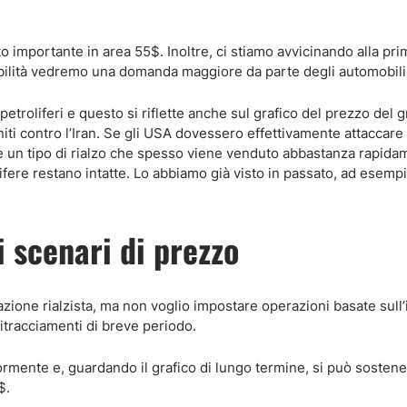
 importante in area 55$. Inoltre, ci stiamo avvicinando alla pr
babilità vedremo una domanda maggiore da parte degli automobilis
troliferi e questo si riflette anche sul grafico del prezzo del g
niti contro l’Iran. Se gli USA dovessero effettivamente attaccare l
 un tipo di rialzo che spesso viene venduto abbastanza rapida
lifere restano intatte. Lo abbiamo già visto in passato, ad esemp
 scenari di prezzo
ione rialzista, ma non voglio impostare operazioni basate sull’i
ritracciamenti di breve periodo.
rmente e, guardando il grafico di lungo termine, si può sostene
$.