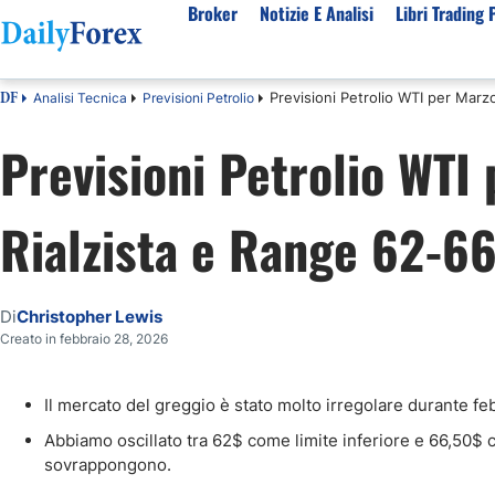
Broker
Notizie E Analisi
Libri Trading 
Previsioni Petrolio WTI per Marz
Analisi Tecnica
Previsioni Petrolio
DF
Per Tipologia
Mercati Popolari
Informazioni sulla nostra azienda
Per A
Previsioni Petrolio WTI
Bot Trading Automatico
Quotazione EUR USD Real Time
Chi Siamo
Migli
Trading Bonus Senza Deposito
Previsioni S&P500 Oggi
Politica editoriale
Broke
Rialzista e Range 62-66
Consob Lista Broker Autorizzati
Previsioni Nasdaq 100 Oggi
Come Guadagniamo Soldi
Brok
Broker No Esma
Previsione Quotazione XAUUSD Oro
La Nostra Metodologia
Migli
Broker ECN Migliori
MIB 40 in Tempo Reale
Indice di fiducia
Broke
Di
Christopher Lewis
Broker con Spread 0
Tutte le Valute Disponibili
Perché Fidarsi di Noi
Migli
Creato in febbraio 28, 2026
App di trading
Tutte le Materie Prime Disponibili
Tutti gli Indici Disponibili
Il mercato del greggio è stato molto irregolare durante f
Abbiamo oscillato tra 62$ come limite inferiore e 66,50$ 
sovrappongono.