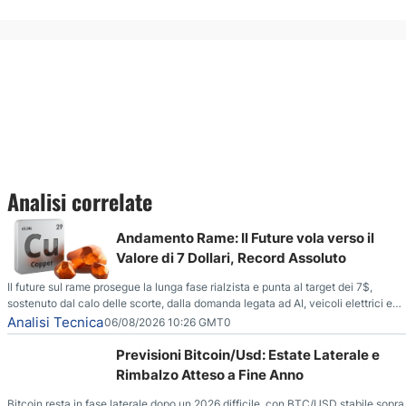
Analisi correlate
Andamento Rame: Il Future vola verso il
Valore di 7 Dollari, Record Assoluto
Il future sul rame prosegue la lunga fase rialzista e punta al target dei 7$,
sostenuto dal calo delle scorte, dalla domanda legata ad AI, veicoli elettrici e
reti energetiche, e dai timori di deficit produttivo dal 2028.
Analisi Tecnica
06/08/2026 10:26 GMT0
Previsioni Bitcoin/Usd: Estate Laterale e
Rimbalzo Atteso a Fine Anno
Bitcoin resta in fase laterale dopo un 2026 difficile, con BTC/USD stabile sopra