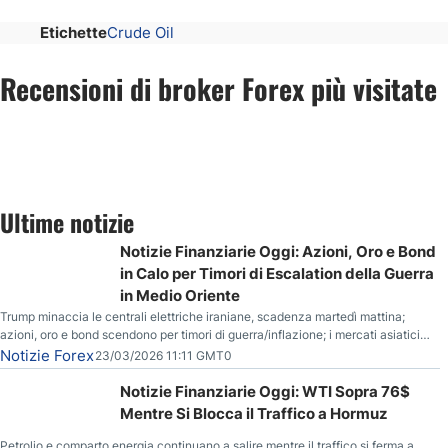
Etichette
Crude Oil
Recensioni di broker Forex più visitate
Ultime notizie
Notizie Finanziarie Oggi: Azioni, Oro e Bond
in Calo per Timori di Escalation della Guerra
in Medio Oriente
Trump minaccia le centrali elettriche iraniane, scadenza martedì mattina;
azioni, oro e bond scendono per timori di guerra/inflazione; i mercati asiatici
entrano in correzione; il petrolio greggio resta stabile.
Notizie Forex
23/03/2026 11:11 GMT0
Notizie Finanziarie Oggi: WTI Sopra 76$
Mentre Si Blocca il Traffico a Hormuz
Petrolio e comparto energia continuano a salire mentre il traffico si ferma a