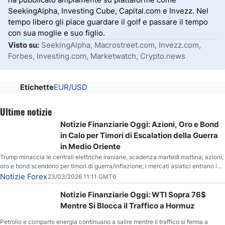
SeekingAlpha, Investing Cube, Capital.com e Invezz. Nel
tempo libero gli piace guardare il golf e passare il tempo
con sua moglie e suo figlio.
Visto su:
SeekingAlpha, Macrostreet.com, Invezz.com,
Forbes, Investing.com, Marketwatch, Crypto.news
Etichette
EUR/USD
Ultime notizie
Notizie Finanziarie Oggi: Azioni, Oro e Bond
in Calo per Timori di Escalation della Guerra
in Medio Oriente
Trump minaccia le centrali elettriche iraniane, scadenza martedì mattina; azioni,
oro e bond scendono per timori di guerra/inflazione; i mercati asiatici entrano in
correzione; il petrolio greggio resta stabile.
Notizie Forex
23/03/2026 11:11 GMT0
Notizie Finanziarie Oggi: WTI Sopra 76$
Mentre Si Blocca il Traffico a Hormuz
Petrolio e comparto energia continuano a salire mentre il traffico si ferma a