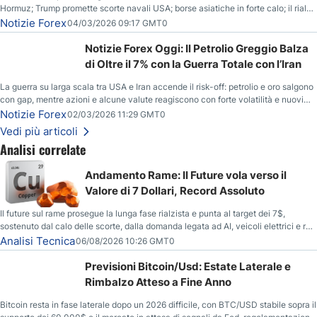
Hormuz; Trump promette scorte navali USA; borse asiatiche in forte calo; il rialzo
del gas naturale mette pressione all’euro.
Notizie Forex
04/03/2026 09:17 GMT0
Notizie Forex Oggi: Il Petrolio Greggio Balza
di Oltre il 7% con la Guerra Totale con l’Iran
La guerra su larga scala tra USA e Iran accende il risk-off: petrolio e oro salgono
con gap, mentre azioni e alcune valute reagiscono con forte volatilità e nuovi
livelli da monitorare.
Notizie Forex
02/03/2026 11:29 GMT0
Vedi più articoli
Analisi correlate
Andamento Rame: Il Future vola verso il
Valore di 7 Dollari, Record Assoluto
Il future sul rame prosegue la lunga fase rialzista e punta al target dei 7$,
sostenuto dal calo delle scorte, dalla domanda legata ad AI, veicoli elettrici e reti
energetiche, e dai timori di deficit produttivo dal 2028.
Analisi Tecnica
06/08/2026 10:26 GMT0
Previsioni Bitcoin/Usd: Estate Laterale e
Rimbalzo Atteso a Fine Anno
Bitcoin resta in fase laterale dopo un 2026 difficile, con BTC/USD stabile sopra il