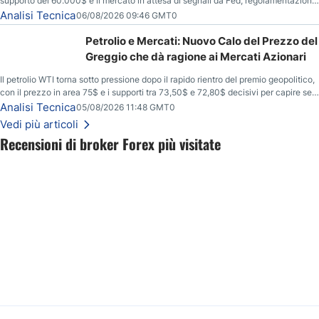
supporto dei 60.000$ e il mercato in attesa di segnali da Fed, regolamentazione
USA ed elezioni di medio termine.
Analisi Tecnica
06/08/2026 09:46 GMT0
Petrolio e Mercati: Nuovo Calo del Prezzo del
Greggio che dà ragione ai Mercati Azionari
Il petrolio WTI torna sotto pressione dopo il rapido rientro del premio geopolitico,
con il prezzo in area 75$ e i supporti tra 73,50$ e 72,80$ decisivi per capire se il
ribasso potrà estendersi verso quota 70$.
Analisi Tecnica
05/08/2026 11:48 GMT0
Vedi più articoli
Recensioni di broker Forex più visitate