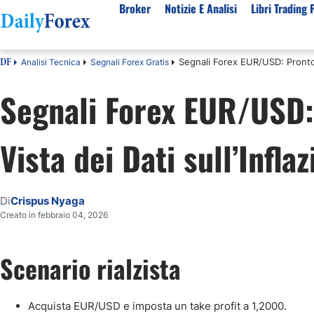
Broker
Notizie E Analisi
Libri Trading 
Segnali Forex EUR/USD: Pronto a
Analisi Tecnica
Segnali Forex Gratis
DF
Per Tipologia
Mercati Popolari
Informazioni sulla nostra azienda
Per A
Segnali Forex EUR/USD:
Bot Trading Automatico
Quotazione EUR USD Real Time
Chi Siamo
Migli
Trading Bonus Senza Deposito
Previsioni S&P500 Oggi
Politica editoriale
Broke
Vista dei Dati sull’Infla
Consob Lista Broker Autorizzati
Previsioni Nasdaq 100 Oggi
Come Guadagniamo Soldi
Brok
Broker No Esma
Previsione Quotazione XAUUSD Oro
La Nostra Metodologia
Migli
Broker ECN Migliori
MIB 40 in Tempo Reale
Indice di fiducia
Broke
Di
Crispus Nyaga
Broker con Spread 0
Tutte le Valute Disponibili
Perché Fidarsi di Noi
Migli
Creato in febbraio 04, 2026
App di trading
Tutte le Materie Prime Disponibili
Tutti gli Indici Disponibili
Scenario rialzista
Acquista EUR/USD e imposta un take profit a 1,2000.