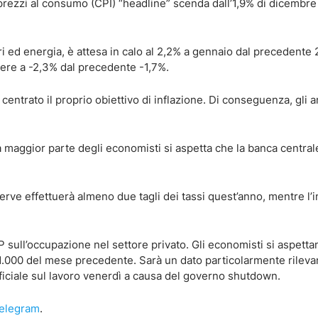
 prezzi al consumo (CPI) “headline” scenda dall’1,9% di dicembre 
ri ed energia, è attesa in calo al 2,2% a gennaio dal precedente 
ndere a -2,3% dal precedente -1,7%.
trato il proprio obiettivo di inflazione. Di conseguenza, gli an
 maggior parte degli economisti si aspetta che la banca central
rve effettuerà almeno due tagli dei tassi quest’anno, mentre l’i
sull’occupazione nel settore privato. Gli economisti si aspettan
41.000 del mese precedente. Sarà un dato particolarmente rileva
fficiale sul lavoro venerdì a causa del governo shutdown.
 telegram
.