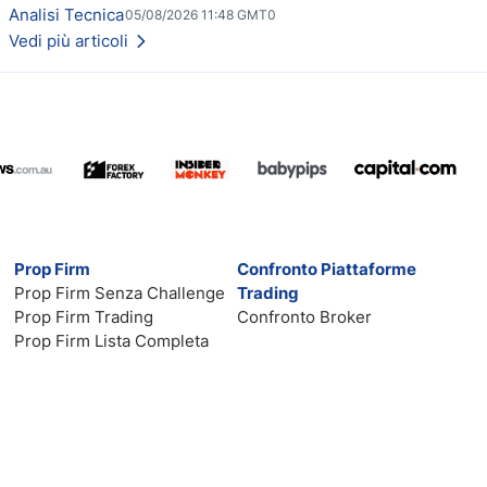
per capire se il ribasso potrà estendersi verso quota 70$.
Analisi Tecnica
05/08/2026 11:48 GMT0
Vedi più articoli
Prop Firm
Confronto Piattaforme
Prop Firm Senza Challenge
Trading
Prop Firm Trading
Confronto Broker
Prop Firm Lista Completa