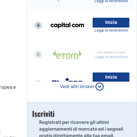
Leggi la recensione
Inizia
4
Leggi la recensione
Il tuo capitale è a rischio
5
Leggi la recensione
Inizia
6
80% dei conti al dettaglio di
Vedi altri broker
uropea e
CFD perdono denaro
Leggi la recensione
Inizia
Iscriviti
7
Leggi la recensione
Registrati per ricevere gli ultimi
aggiornamenti di mercato ed i segnali
i
gratis direttamente alla tua email.