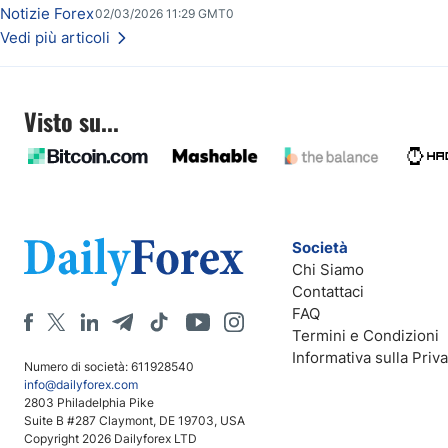
e nuovi livelli da monitorare.
Notizie Forex
02/03/2026 11:29 GMT0
Vedi più articoli
Visto su...
Società
Chi Siamo
Contattaci
FAQ
Termini e Condizioni
Informativa sulla Priv
Numero di società: 611928540
info@dailyforex.com
2803 Philadelphia Pike
Suite B #287 Claymont, DE 19703, USA
Copyright 2026 Dailyforex LTD