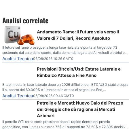
Analisi correlate
Andamento Rame: Il Future vola verso il
Valore di 7 Dollari, Record Assoluto
Il future sul rame prosegue la lunga fase rialzista e punta al target dei 7$,
sostenuto dal calo delle scorte, dalla domanda legata ad AI, veicoli elettrici e
reti energetiche, e dai timori di deficit produttivo dal 2028.
Analisi Tecnica
06/08/2026 10:26 GMT0
Previsioni Bitcoin/Usd: Estate Laterale e
Rimbalzo Atteso a Fine Anno
Bitcoin resta in fase laterale dopo un 2026 difficile, con BTC/USD stabile sopra
il supporto dei 60.000$ e il mercato in attesa di segnali da Fed,
regolamentazione USA ed elezioni di medio termine.
Analisi Tecnica
06/08/2026 09:46 GMT0
Petrolio e Mercati: Nuovo Calo del Prezzo
del Greggio che dà ragione ai Mercati
Azionari
Il petrolio WTI torna sotto pressione dopo il rapido rientro del premio
geopolitico, con il prezzo in area 75$ e i supporti tra 73,50$ e 72,80$ decisivi