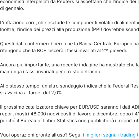
economisti interpellati da Reuters si aspettano che l’indice dei
di gennaio.
L’inflazione core, che esclude le componenti volatili di alimenta
Inoltre, l’indice dei prezzi alla produzione (PPI) dovrebbe sce
Questi dati confermerebbero che la Banca Centrale Europea ha cen
ritengono che la BCE lascerà i tassi invariati al 2% giovedì.
Ancora più importante, una recente indagine ha mostrato che la
mantenga i tassi invariati per il resto dell’anno.
Allo stesso tempo, un altro sondaggio indica che la Federal Rese
si avvicina al target del 2,0%.
Il prossimo catalizzatore chiave per EUR/USD saranno i dati ADP 
report mostri 48.000 nuovi posti di lavoro a dicembre, dopo i 
perché il Bureau of Labor Statistics non pubblicherà il report u
Vuoi operazioni pronte all’uso? Segui i
migliori segnali trading