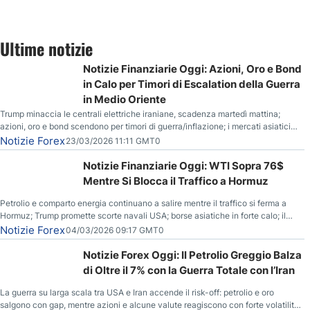
Ultime notizie
Notizie Finanziarie Oggi: Azioni, Oro e Bond
in Calo per Timori di Escalation della Guerra
in Medio Oriente
Trump minaccia le centrali elettriche iraniane, scadenza martedì mattina;
azioni, oro e bond scendono per timori di guerra/inflazione; i mercati asiatici
entrano in correzione; il petrolio greggio resta stabile.
Notizie Forex
23/03/2026 11:11 GMT0
Notizie Finanziarie Oggi: WTI Sopra 76$
Mentre Si Blocca il Traffico a Hormuz
Petrolio e comparto energia continuano a salire mentre il traffico si ferma a
Hormuz; Trump promette scorte navali USA; borse asiatiche in forte calo; il
rialzo del gas naturale mette pressione all’euro.
Notizie Forex
04/03/2026 09:17 GMT0
Notizie Forex Oggi: Il Petrolio Greggio Balza
di Oltre il 7% con la Guerra Totale con l’Iran
La guerra su larga scala tra USA e Iran accende il risk-off: petrolio e oro
salgono con gap, mentre azioni e alcune valute reagiscono con forte volatilità