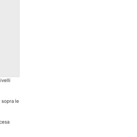
velli
 sopra le
scesa