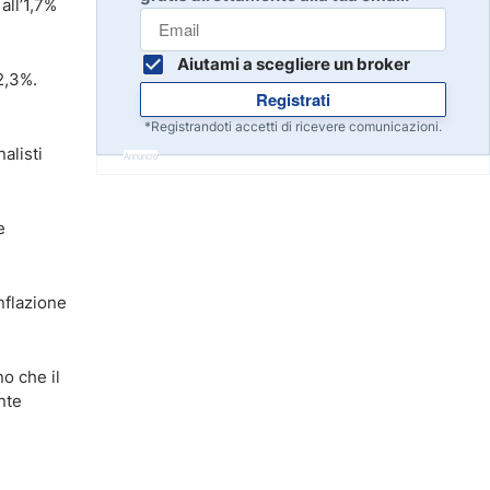
all’1,7%
Inizia
8
Leggi la recensione
Aiutami a scegliere un broker
2,3%.
Registrati
Inizia
9
*Registrandoti accetti di ricevere comunicazioni.
Leggi la recensione
alisti
Annuncio
Inizia
e
10
Leggi la recensione
nflazione
o che il
nte