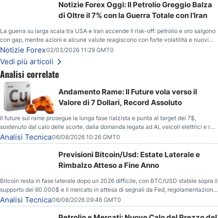
Notizie Forex Oggi: Il Petrolio Greggio Balza
di Oltre il 7% con la Guerra Totale con l’Iran
La guerra su larga scala tra USA e Iran accende il risk-off: petrolio e oro salgono
con gap, mentre azioni e alcune valute reagiscono con forte volatilità e nuovi
livelli da monitorare.
Notizie Forex
02/03/2026 11:29 GMT0
Vedi più articoli
Analisi correlate
Andamento Rame: Il Future vola verso il
Valore di 7 Dollari, Record Assoluto
Il future sul rame prosegue la lunga fase rialzista e punta al target dei 7$,
sostenuto dal calo delle scorte, dalla domanda legata ad AI, veicoli elettrici e reti
energetiche, e dai timori di deficit produttivo dal 2028.
Analisi Tecnica
06/08/2026 10:26 GMT0
Previsioni Bitcoin/Usd: Estate Laterale e
Rimbalzo Atteso a Fine Anno
Bitcoin resta in fase laterale dopo un 2026 difficile, con BTC/USD stabile sopra il
supporto dei 60.000$ e il mercato in attesa di segnali da Fed, regolamentazione
USA ed elezioni di medio termine.
Analisi Tecnica
06/08/2026 09:46 GMT0
Petrolio e Mercati: Nuovo Calo del Prezzo del