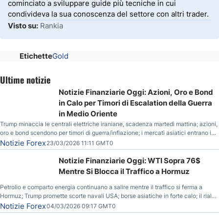
cominciato a sviluppare guide più tecniche in cui
condivideva la sua conoscenza del settore con altri trader.
Visto su:
Rankia
Etichette
Gold
Ultime notizie
Notizie Finanziarie Oggi: Azioni, Oro e Bond
in Calo per Timori di Escalation della Guerra
in Medio Oriente
Trump minaccia le centrali elettriche iraniane, scadenza martedì mattina; azioni,
oro e bond scendono per timori di guerra/inflazione; i mercati asiatici entrano in
correzione; il petrolio greggio resta stabile.
Notizie Forex
23/03/2026 11:11 GMT0
Notizie Finanziarie Oggi: WTI Sopra 76$
Mentre Si Blocca il Traffico a Hormuz
Petrolio e comparto energia continuano a salire mentre il traffico si ferma a
Hormuz; Trump promette scorte navali USA; borse asiatiche in forte calo; il rialzo
del gas naturale mette pressione all’euro.
Notizie Forex
04/03/2026 09:17 GMT0