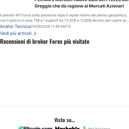
Greggio che dà ragione ai Mercati Azionari
Il petrolio WTI torna sotto pressione dopo il rapido rientro del premio geopolitico,
con il prezzo in area 75$ e i supporti tra 73,50$ e 72,80$ decisivi per capire se il
ribasso potrà estendersi verso quota 70$.
Analisi Tecnica
05/08/2026 11:48 GMT0
Vedi più articoli
Recensioni di broker Forex più visitate
Visto su...