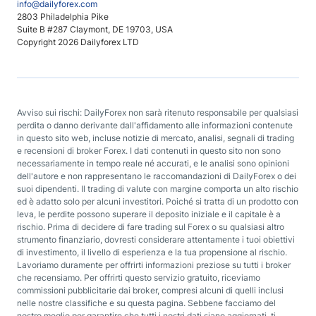
info@dailyforex.com
2803 Philadelphia Pike
Suite B #287 Claymont, DE 19703, USA
Copyright 2026 Dailyforex LTD
Avviso sui rischi: DailyForex non sarà ritenuto responsabile per qualsiasi
perdita o danno derivante dall'affidamento alle informazioni contenute
in questo sito web, incluse notizie di mercato, analisi, segnali di trading
e recensioni di broker Forex. I dati contenuti in questo sito non sono
necessariamente in tempo reale né accurati, e le analisi sono opinioni
dell'autore e non rappresentano le raccomandazioni di DailyForex o dei
suoi dipendenti. Il trading di valute con margine comporta un alto rischio
ed è adatto solo per alcuni investitori. Poiché si tratta di un prodotto con
leva, le perdite possono superare il deposito iniziale e il capitale è a
rischio. Prima di decidere di fare trading sul Forex o su qualsiasi altro
strumento finanziario, dovresti considerare attentamente i tuoi obiettivi
di investimento, il livello di esperienza e la tua propensione al rischio.
Lavoriamo duramente per offrirti informazioni preziose su tutti i broker
che recensiamo. Per offrirti questo servizio gratuito, riceviamo
commissioni pubblicitarie dai broker, compresi alcuni di quelli inclusi
nelle nostre classifiche e su questa pagina. Sebbene facciamo del
nostro meglio per garantire che tutti i nostri dati siano aggiornati, ti