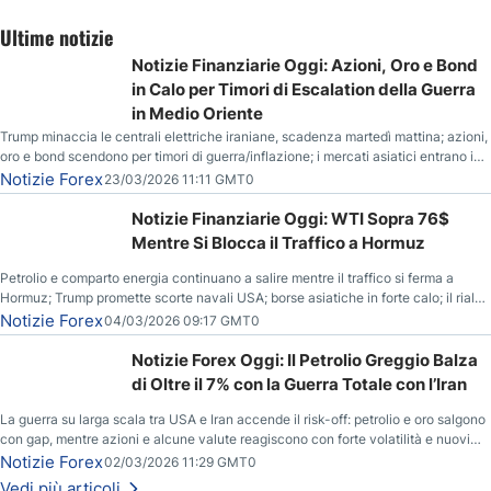
Ultime notizie
Notizie Finanziarie Oggi: Azioni, Oro e Bond
in Calo per Timori di Escalation della Guerra
in Medio Oriente
Trump minaccia le centrali elettriche iraniane, scadenza martedì mattina; azioni,
oro e bond scendono per timori di guerra/inflazione; i mercati asiatici entrano in
correzione; il petrolio greggio resta stabile.
Notizie Forex
23/03/2026 11:11 GMT0
Notizie Finanziarie Oggi: WTI Sopra 76$
Mentre Si Blocca il Traffico a Hormuz
Petrolio e comparto energia continuano a salire mentre il traffico si ferma a
Hormuz; Trump promette scorte navali USA; borse asiatiche in forte calo; il rialzo
del gas naturale mette pressione all’euro.
Notizie Forex
04/03/2026 09:17 GMT0
Notizie Forex Oggi: Il Petrolio Greggio Balza
di Oltre il 7% con la Guerra Totale con l’Iran
La guerra su larga scala tra USA e Iran accende il risk-off: petrolio e oro salgono
con gap, mentre azioni e alcune valute reagiscono con forte volatilità e nuovi
livelli da monitorare.
Notizie Forex
02/03/2026 11:29 GMT0
Vedi più articoli