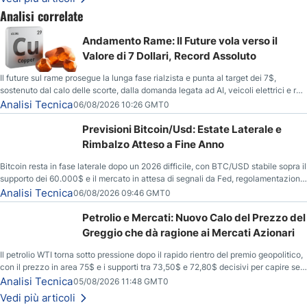
Analisi correlate
Andamento Rame: Il Future vola verso il
Valore di 7 Dollari, Record Assoluto
Il future sul rame prosegue la lunga fase rialzista e punta al target dei 7$,
sostenuto dal calo delle scorte, dalla domanda legata ad AI, veicoli elettrici e reti
energetiche, e dai timori di deficit produttivo dal 2028.
Analisi Tecnica
06/08/2026 10:26 GMT0
Previsioni Bitcoin/Usd: Estate Laterale e
Rimbalzo Atteso a Fine Anno
Bitcoin resta in fase laterale dopo un 2026 difficile, con BTC/USD stabile sopra il
supporto dei 60.000$ e il mercato in attesa di segnali da Fed, regolamentazione
USA ed elezioni di medio termine.
Analisi Tecnica
06/08/2026 09:46 GMT0
Petrolio e Mercati: Nuovo Calo del Prezzo del
Greggio che dà ragione ai Mercati Azionari
Il petrolio WTI torna sotto pressione dopo il rapido rientro del premio geopolitico,
con il prezzo in area 75$ e i supporti tra 73,50$ e 72,80$ decisivi per capire se il
ribasso potrà estendersi verso quota 70$.
Analisi Tecnica
05/08/2026 11:48 GMT0
Vedi più articoli