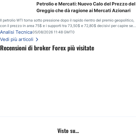
Petrolio e Mercati: Nuovo Calo del Prezzo del
Greggio che dà ragione ai Mercati Azionari
Il petrolio WTI torna sotto pressione dopo il rapido rientro del premio geopolitico,
con il prezzo in area 75$ e i supporti tra 73,50$ e 72,80$ decisivi per capire se il
ribasso potrà estendersi verso quota 70$.
Analisi Tecnica
05/08/2026 11:48 GMT0
Vedi più articoli
Recensioni di broker Forex più visitate
Visto su...