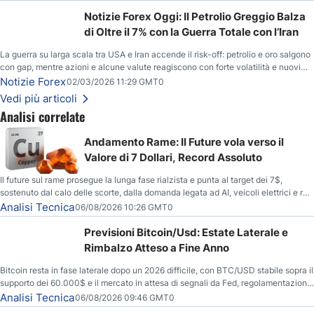
Notizie Forex Oggi: Il Petrolio Greggio Balza
di Oltre il 7% con la Guerra Totale con l’Iran
La guerra su larga scala tra USA e Iran accende il risk-off: petrolio e oro salgono
con gap, mentre azioni e alcune valute reagiscono con forte volatilità e nuovi
livelli da monitorare.
Notizie Forex
02/03/2026 11:29 GMT0
Vedi più articoli
Analisi correlate
Andamento Rame: Il Future vola verso il
Valore di 7 Dollari, Record Assoluto
Il future sul rame prosegue la lunga fase rialzista e punta al target dei 7$,
sostenuto dal calo delle scorte, dalla domanda legata ad AI, veicoli elettrici e reti
energetiche, e dai timori di deficit produttivo dal 2028.
Analisi Tecnica
06/08/2026 10:26 GMT0
Previsioni Bitcoin/Usd: Estate Laterale e
Rimbalzo Atteso a Fine Anno
Bitcoin resta in fase laterale dopo un 2026 difficile, con BTC/USD stabile sopra il
supporto dei 60.000$ e il mercato in attesa di segnali da Fed, regolamentazione
USA ed elezioni di medio termine.
Analisi Tecnica
06/08/2026 09:46 GMT0