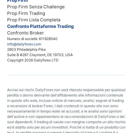
Prop Firm
Prop Firm Senza Challenge
Prop Firm Trading
Prop Firm Lista Completa
Confronto Piattaforme Trading
Confronto Broker
Numero di società: 611928540
info@dailyforex.com
2803 Philadelphia Pike
Suite B #287 Claymont, DE 19703, USA
Copyright 2026 Dailyforex LTD
Avviso sui rischi: DailyForex non sarà ritenuto responsabile per qualsiasi
perdita o danno derivante dall'affidamento alle informazioni contenute
in questo sito web, incluse notizie di mercato, analisi, segnali di trading
e recensioni di broker Forex. I dati contenuti in questo sito non sono
necessariamente in tempo reale né accurati, e le analisi sono opinioni
dell'autore e non rappresentano le raccomandazioni di DailyForex o dei
suoi dipendenti. Il trading di valute con margine comporta un alto rischio
ed è adatto solo per alcuni investitori. Poiché si tratta di un prodotto con
leva, le perdite possono superare il deposito iniziale e il capitale è a