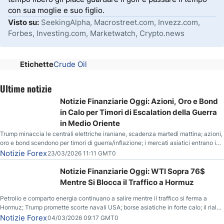
con sua moglie e suo figlio.
Visto su:
SeekingAlpha, Macrostreet.com, Invezz.com,
Forbes, Investing.com, Marketwatch, Crypto.news
Etichette
Crude Oil
Ultime notizie
Notizie Finanziarie Oggi: Azioni, Oro e Bond
in Calo per Timori di Escalation della Guerra
in Medio Oriente
Trump minaccia le centrali elettriche iraniane, scadenza martedì mattina; azioni,
oro e bond scendono per timori di guerra/inflazione; i mercati asiatici entrano in
correzione; il petrolio greggio resta stabile.
Notizie Forex
23/03/2026 11:11 GMT0
Notizie Finanziarie Oggi: WTI Sopra 76$
Mentre Si Blocca il Traffico a Hormuz
Petrolio e comparto energia continuano a salire mentre il traffico si ferma a
Hormuz; Trump promette scorte navali USA; borse asiatiche in forte calo; il rialzo
del gas naturale mette pressione all’euro.
Notizie Forex
04/03/2026 09:17 GMT0