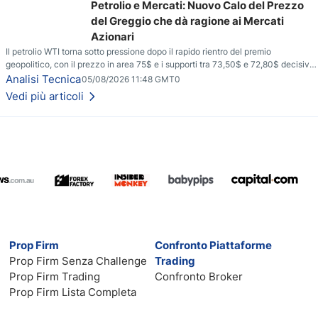
Petrolio e Mercati: Nuovo Calo del Prezzo
del Greggio che dà ragione ai Mercati
Azionari
Il petrolio WTI torna sotto pressione dopo il rapido rientro del premio
geopolitico, con il prezzo in area 75$ e i supporti tra 73,50$ e 72,80$ decisivi
per capire se il ribasso potrà estendersi verso quota 70$.
Analisi Tecnica
05/08/2026 11:48 GMT0
Vedi più articoli
Prop Firm
Confronto Piattaforme
Prop Firm Senza Challenge
Trading
Prop Firm Trading
Confronto Broker
Prop Firm Lista Completa