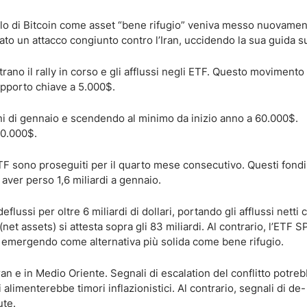
olo di Bitcoin come asset “bene rifugio” veniva messo nuovament
iato un attacco congiunto contro l’Iran, uccidendo la sua guida 
ano il rally in corso e gli afflussi negli ETF. Questo movimento
upporto chiave a 5.000$.
agni di gennaio e scendendo al minimo da inizio anno a 60.000$.
70.000$.
TF sono proseguiti per il quarto mese consecutivo. Questi fond
o aver perso 1,6 miliardi a gennaio.
flussi per oltre 6 miliardi di dollari, portando gli afflussi netti 
 (net assets) si attesta sopra gli 83 miliardi. Al contrario, l’ETF
o, emergendo come alternativa più solida come bene rifugio.
 Iran e in Medio Oriente. Segnali di escalation del conflitto potre
alimenterebbe timori inflazionistici. Al contrario, segnali di de-
ute.