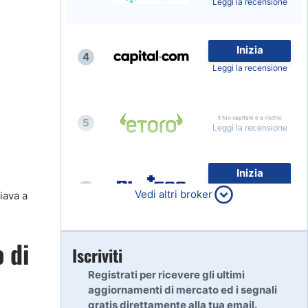
Leggi la recensione
Inizia
4
Leggi la recensione
Il tuo capitale è a rischio
5
Leggi la recensione
Inizia
6
80% dei conti al dettaglio di
Vedi altri broker
iava a
CFD perdono denaro
Leggi la recensione
 di
Inizia
Iscriviti
7
Leggi la recensione
Registrati per ricevere gli ultimi
aggiornamenti di mercato ed i segnali
gratis direttamente alla tua email.