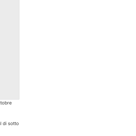
ttobre
l di sotto