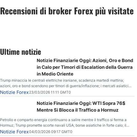
Recensioni di broker Forex più visitate
Ultime notizie
Notizie Finanziarie Oggi: Azioni, Oro e Bond
in Calo per Timori di Escalation della Guerra
in Medio Oriente
Trump minaccia le centrali elettriche iraniane, scadenza martedì mattina;
azioni, oro e bond scendono per timori di guerra/inflazione; i mercati asiatici
entrano in correzione; il petrolio greggio resta stabile.
Notizie Forex
23/03/2026 11:11 GMT0
Notizie Finanziarie Oggi: WTI Sopra 76$
Mentre Si Blocca il Traffico a Hormuz
Petrolio e comparto energia continuano a salire mentre il traffico si ferma a
Hormuz; Trump promette scorte navali USA; borse asiatiche in forte calo; il
rialzo del gas naturale mette pressione all’euro.
Notizie Forex
04/03/2026 09:17 GMT0