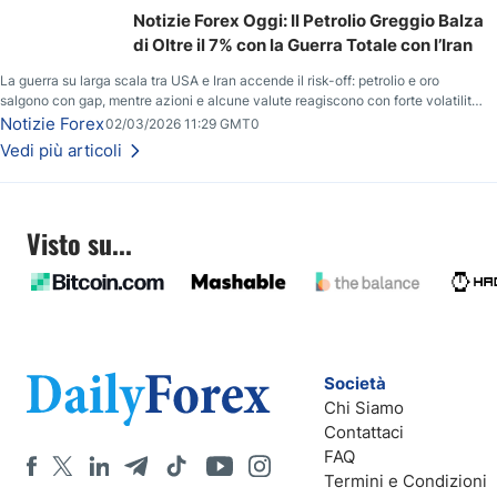
Notizie Forex Oggi: Il Petrolio Greggio Balza
di Oltre il 7% con la Guerra Totale con l’Iran
La guerra su larga scala tra USA e Iran accende il risk-off: petrolio e oro
salgono con gap, mentre azioni e alcune valute reagiscono con forte volatilità
e nuovi livelli da monitorare.
Notizie Forex
02/03/2026 11:29 GMT0
Vedi più articoli
Visto su...
Società
Chi Siamo
Contattaci
FAQ
Termini e Condizioni