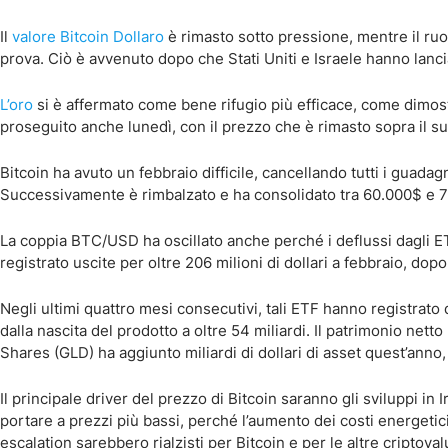
Il
valore Bitcoin Dollaro
è rimasto sotto pressione, mentre il ru
prova. Ciò è avvenuto dopo che Stati Uniti e Israele hanno lanc
L’oro
si è affermato come bene rifugio più efficace, come dimostr
proseguito anche lunedì, con il prezzo che è rimasto sopra il s
Bitcoin ha avuto un febbraio difficile, cancellando tutti i guad
Successivamente è rimbalzato e ha consolidato tra 60.000$ e 
La coppia BTC/USD ha oscillato anche perché i deflussi dagli E
registrato uscite per oltre 206 milioni di dollari a febbraio, dop
Negli ultimi quattro mesi consecutivi, tali ETF hanno registrato de
dalla nascita del prodotto a oltre 54 miliardi. Il patrimonio netto
Shares (GLD) ha aggiunto miliardi di dollari di asset quest’ann
Il principale driver del prezzo di Bitcoin saranno gli sviluppi in
portare a prezzi più bassi, perché l’aumento dei costi energetici 
escalation sarebbero rialzisti per Bitcoin e per le altre criptoval