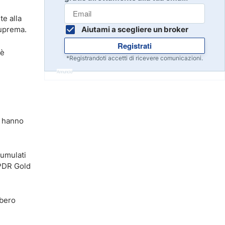
Inizia
8
e alla
Leggi la recensione
suprema.
Aiutami a scegliere un broker
Registrati
 è
Inizia
9
*Registrandoti accetti di ricevere comunicazioni.
Leggi la recensione
Annuncio
Inizia
10
Leggi la recensione
i hanno
cumulati
 SPDR Gold
bbero