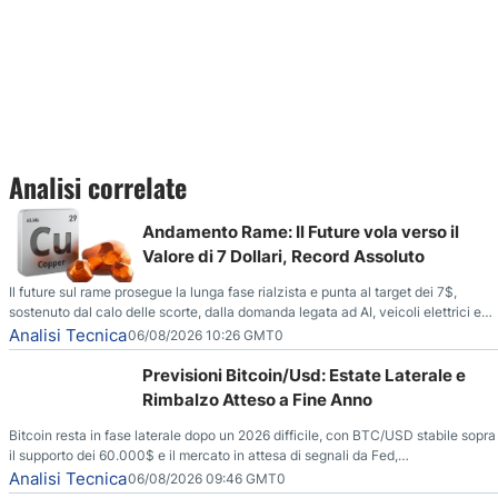
Analisi correlate
Andamento Rame: Il Future vola verso il
Valore di 7 Dollari, Record Assoluto
Il future sul rame prosegue la lunga fase rialzista e punta al target dei 7$,
sostenuto dal calo delle scorte, dalla domanda legata ad AI, veicoli elettrici e
reti energetiche, e dai timori di deficit produttivo dal 2028.
Analisi Tecnica
06/08/2026 10:26 GMT0
Previsioni Bitcoin/Usd: Estate Laterale e
Rimbalzo Atteso a Fine Anno
Bitcoin resta in fase laterale dopo un 2026 difficile, con BTC/USD stabile sopra
il supporto dei 60.000$ e il mercato in attesa di segnali da Fed,
regolamentazione USA ed elezioni di medio termine.
Analisi Tecnica
06/08/2026 09:46 GMT0