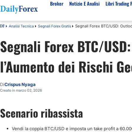
Broker
Notizie E Analisi
Libri Trading 
Segnali Forex BTC/USD: Outlook
Analisi Tecnica
Segnali Forex Gratis
DF
Per Tipologia
Mercati Popolari
Informazioni sulla nostra azienda
Per A
Segnali Forex BTC/USD:
Bot Trading Automatico
Quotazione EUR USD Real Time
Chi Siamo
Migli
Trading Bonus Senza Deposito
Previsioni S&P500 Oggi
Politica editoriale
Broke
l’Aumento dei Rischi Ge
Consob Lista Broker Autorizzati
Previsioni Nasdaq 100 Oggi
Come Guadagniamo Soldi
Brok
Broker No Esma
Previsione Quotazione XAUUSD Oro
La Nostra Metodologia
Migli
Broker ECN Migliori
MIB 40 in Tempo Reale
Indice di fiducia
Broke
Di
Crispus Nyaga
Broker con Spread 0
Tutte le Valute Disponibili
Perché Fidarsi di Noi
Migli
Creato in marzo 02, 2026
App di trading
Tutte le Materie Prime Disponibili
Tutti gli Indici Disponibili
Scenario ribassista
Vendi la coppia BTC/USD e imposta un take profit a 60.00