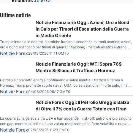
Etichette
Crude Oil
Ultime notizie
Notizie Finanziarie Oggi: Azioni, Oro e Bond
in Calo per Timori di Escalation della Guerra
in Medio Oriente
Trump minaccia le centrali elettriche iraniane, scadenza martedì mattina; azioni,
oro e bond scendono per timori di guerra/inflazione; i mercati asiatici entrano in
correzione; il petrolio greggio resta stabile.
Notizie Forex
23/03/2026 11:11 GMT0
Notizie Finanziarie Oggi: WTI Sopra 76$
Mentre Si Blocca il Traffico a Hormuz
Petrolio e comparto energia continuano a salire mentre il traffico si ferma a
Hormuz; Trump promette scorte navali USA; borse asiatiche in forte calo; il rialzo
del gas naturale mette pressione all’euro.
Notizie Forex
04/03/2026 09:17 GMT0
Notizie Forex Oggi: Il Petrolio Greggio Balza
di Oltre il 7% con la Guerra Totale con l’Iran
La guerra su larga scala tra USA e Iran accende il risk-off: petrolio e oro salgono
con gap, mentre azioni e alcune valute reagiscono con forte volatilità e nuovi
livelli da monitorare.
Notizie Forex
02/03/2026 11:29 GMT0