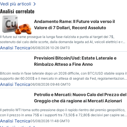
Vedi più articoli
Analisi correlate
Andamento Rame: Il Future vola verso il
Valore di 7 Dollari, Record Assoluto
Il future sul rame prosegue la lunga fase rialzista e punta al target dei 7$,
sostenuto dal calo delle scorte, dalla domanda legata ad AI, veicoli elettrici e reti
energetiche, e dai timori di deficit produttivo dal 2028.
Analisi Tecnica
06/08/2026 10:26 GMT0
Previsioni Bitcoin/Usd: Estate Laterale e
Rimbalzo Atteso a Fine Anno
Bitcoin resta in fase laterale dopo un 2026 difficile, con BTC/USD stabile sopra il
supporto dei 60.000$ e il mercato in attesa di segnali da Fed, regolamentazione
USA ed elezioni di medio termine.
Analisi Tecnica
06/08/2026 09:46 GMT0
Petrolio e Mercati: Nuovo Calo del Prezzo del
Greggio che dà ragione ai Mercati Azionari
Il petrolio WTI torna sotto pressione dopo il rapido rientro del premio geopolitico,
con il prezzo in area 75$ e i supporti tra 73,50$ e 72,80$ decisivi per capire se il
ribasso potrà estendersi verso quota 70$.
Analisi Tecnica
05/08/2026 11:48 GMT0