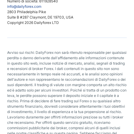
Numero di società: 611928540
info@dailyforex.com
2803 Philadelphia Pike
Suite B #287 Claymont, DE 19703, USA
Copyright 2026 Dailyforex LTD
Avviso sui rischi: DailyForex non sarà ritenuto responsabile per qualsiasi
perdita o danno derivante dall'affidamento alle informazioni contenute
in questo sito web, incluse notizie di mercato, analisi, segnali di trading
e recensioni di broker Forex. I dati contenuti in questo sito non sono
necessariamente in tempo reale né accurati, e le analisi sono opinioni
dell'autore e non rappresentano le raccomandazioni di DailyForex o dei
suoi dipendenti. Il trading di valute con margine comporta un alto rischio
ed è adatto solo per alcuni investitori. Poiché si tratta di un prodotto con
leva, le perdite possono superare il deposito iniziale e il capitale è a
rischio. Prima di decidere di fare trading sul Forex o su qualsiasi altro
strumento finanziario, dovresti considerare attentamente i tuoi obiettivi
di investimento, il livello di esperienza e la tua propensione al rischio.
Lavoriamo duramente per offrirti informazioni preziose su tutti i broker
che recensiamo. Per offrirti questo servizio gratuito, riceviamo
commissioni pubblicitarie dai broker, compresi alcuni di quelli inclusi
nelle nostre classifiche e su questa pagina. Sebbene facciamo del