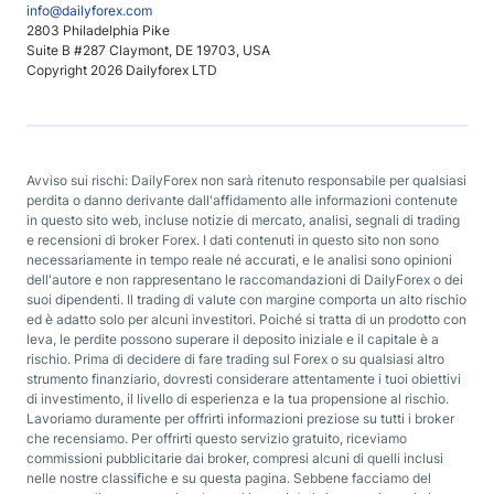
info@dailyforex.com
2803 Philadelphia Pike
Suite B #287 Claymont, DE 19703, USA
Copyright 2026 Dailyforex LTD
Avviso sui rischi: DailyForex non sarà ritenuto responsabile per qualsiasi
perdita o danno derivante dall'affidamento alle informazioni contenute
in questo sito web, incluse notizie di mercato, analisi, segnali di trading
e recensioni di broker Forex. I dati contenuti in questo sito non sono
necessariamente in tempo reale né accurati, e le analisi sono opinioni
dell'autore e non rappresentano le raccomandazioni di DailyForex o dei
suoi dipendenti. Il trading di valute con margine comporta un alto rischio
ed è adatto solo per alcuni investitori. Poiché si tratta di un prodotto con
leva, le perdite possono superare il deposito iniziale e il capitale è a
rischio. Prima di decidere di fare trading sul Forex o su qualsiasi altro
strumento finanziario, dovresti considerare attentamente i tuoi obiettivi
di investimento, il livello di esperienza e la tua propensione al rischio.
Lavoriamo duramente per offrirti informazioni preziose su tutti i broker
che recensiamo. Per offrirti questo servizio gratuito, riceviamo
commissioni pubblicitarie dai broker, compresi alcuni di quelli inclusi
nelle nostre classifiche e su questa pagina. Sebbene facciamo del