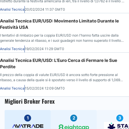
ristretto durante la festività americana di ieri, tra il livello di 1,0762 e il livello di
1,0789.
Analisi Tecnica
20/02/2024 11:37 GMT0
Analisi Tecnica EUR/USD: Movimento Limitato Durante le
Festività USA
I tentativi di rimbalzo per la coppia EUR/USD non l'hanno fatta uscire dalla
generale tendenza al ribasso, e i suoi guadagni non hanno superato il livello
di resistenza di 1,0787.
Analisi Tecnica
19/02/2024 11:29 GMT0
Analisi Tecnica EUR/USD: L’Euro Cerca di Fermare le Sue
Perdite
Il prezzo della coppia di valute EUR/USD è ancora sotto forte pressione al
ribasso, a causa della quale si è spostato verso il livello di supporto di 1,0695,
il più basso da due mesi.
Analisi Tecnica
15/02/2024 12:09 GMT0
Migliori Broker Forex
1
2
3