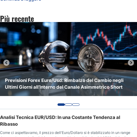
Previsioni Nasdaq 100
Più recente
Previsioni S&P 500
Previsioni Forex Euro/Usd: Rimbalzo del Cambio negli
Previsioni EUR/USD Luglio 2026: Euro Ipervenduto e Test
Analisi Tecnica Euro/Usd: Minimi annuali a 1,13
Ultimi Giorni all’Interno del Canale Asimmetrico Short
di 1,1400
Analisi Tecnica EUR/USD: In una Costante Tendenza al
Ribasso
Come ci aspettavamo, il prezzo dell'Euro/Dollaro si è stabilizzato in un range