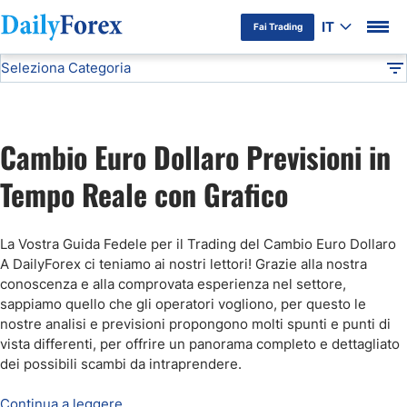
IT
Fai Trading
Seleziona Categoria
Informativa Pubblicitaria
Previsioni EUR/USD
Analisi Tecnica
DF
Previsioni Oro
Cambio Euro Dollaro Previsioni in
Previsioni EUR/USD
Tempo Reale con Grafico
Segnali Forex Gratis
La Vostra Guida Fedele per il Trading del Cambio Euro Dollaro
A DailyForex ci teniamo ai nostri lettori! Grazie alla nostra
Previsioni Bitcoin
conoscenza e alla comprovata esperienza nel settore,
sappiamo quello che gli operatori vogliono, per questo le
nostre analisi e previsioni propongono molti spunti e punti di
Previsioni Petrolio
vista differenti, per offrire un panorama completo e dettagliato
dei possibili scambi da intraprendere
.
Previsioni FTSE MIB
Continua a leggere