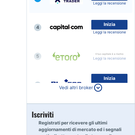
Leggi la recensione
Inizia
4
Leggi la recensione
Il tuo capitale è a rischio
5
Leggi la recensione
Inizia
6
80% dei conti al dettaglio di
Vedi altri broker
CFD perdono denaro
Leggi la recensione
Inizia
Iscriviti
7
Leggi la recensione
Registrati per ricevere gli ultimi
aggiornamenti di mercato ed i segnali