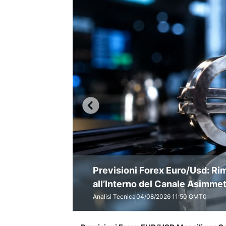
Previsioni Forex Euro/Usd: Rim
Analisi Tecnica Euro/Usd: Mini
Previsioni EUR/USD Luglio 202
all’Interno del Canale Asimmet
Analisi Tecnica
Analisi Tecnica
Analisi Tecnica
04/08/2026 11:50 GMT0
28/07/2026 11:35 GMT0
01/07/2026 08:43 GMT0