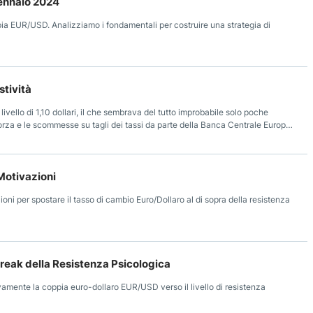
Gennaio 2024
pia EUR/USD. Analizziamo i fondamentali per costruire una strategia di
stività
 livello di 1,10 dollari, il che sembrava del tutto improbabile solo poche
forza e le scommesse su tagli dei tassi da parte della Banca Centrale Europea
Motivazioni
azioni per spostare il tasso di cambio Euro/Dollaro al di sopra della resistenza
Break della Resistenza Psicologica
vamente la coppia euro-dollaro EUR/USD verso il livello di resistenza