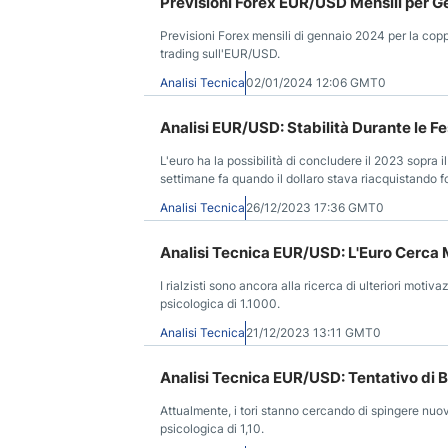
Previsioni Forex EUR/USD Mensili per 
Previsioni Forex mensili di gennaio 2024 per la cop
trading sull'EUR/USD.
Analisi Tecnica
02/01/2024 12:06 GMT0
Analisi EUR/USD: Stabilità Durante le Fe
L'euro ha la possibilità di concludere il 2023 sopra il
settimane fa quando il dollaro stava riacquistando 
stavano aumentando rapidamente.
Analisi Tecnica
26/12/2023 17:36 GMT0
Analisi Tecnica EUR/USD: L'Euro Cerca 
I rialzisti sono ancora alla ricerca di ulteriori motiv
psicologica di 1.1000.
Analisi Tecnica
21/12/2023 13:11 GMT0
Analisi Tecnica EUR/USD: Tentativo di 
Attualmente, i tori stanno cercando di spingere nuo
psicologica di 1,10.