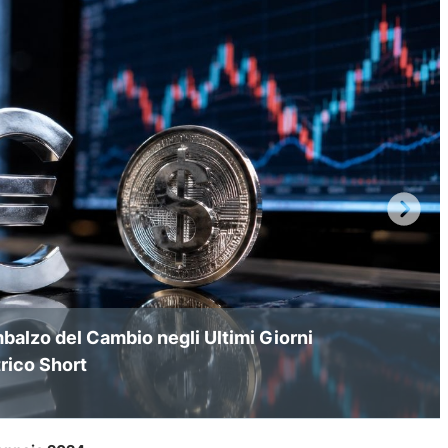
balzo del Cambio negli Ultimi Giorni
mi annuali a 1,13
6: Euro Ipervenduto e Test di 1,1400
rico Short