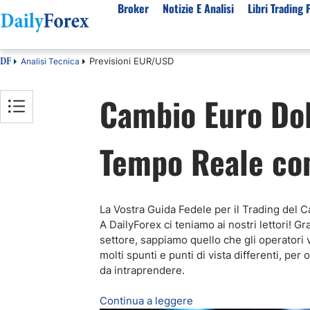
Broker
Notizie E Analisi
Libri Trading 
Previsioni EUR/USD
Analisi Tecnica
DF
Per Tipologia
Mercati Popolari
Informazioni sulla nostra azienda
Per A
Cambio Euro Dol
Bot Trading Automatico
Quotazione EUR USD Real Time
Chi Siamo
Migli
Trading Bonus Senza Deposito
Previsioni S&P500 Oggi
Politica editoriale
Broke
Tempo Reale con
Consob Lista Broker Autorizzati
Previsioni Nasdaq 100 Oggi
Come Guadagniamo Soldi
Brok
Broker No Esma
Previsione Quotazione XAUUSD Oro
La Nostra Metodologia
Migli
Broker ECN Migliori
MIB 40 in Tempo Reale
Indice di fiducia
Broke
Broker con Spread 0
Tutte le Valute Disponibili
Perché Fidarsi di Noi
Migli
La Vostra Guida Fedele per il Trading del 
A DailyForex ci teniamo ai nostri lettori! 
App di trading
Tutte le Materie Prime Disponibili
settore, sappiamo quello che gli operatori 
Tutti gli Indici Disponibili
molti spunti e punti di vista differenti, pe
da intraprendere
.
Continua a leggere