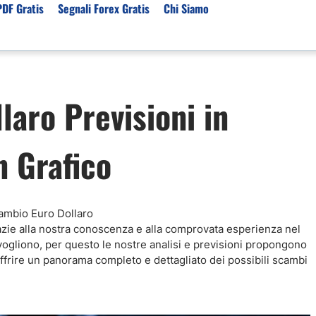
PDF Gratis
Segnali Forex Gratis
Chi Siamo
sset
Per Servizi
Previsioni e Analisi
laro Previsioni in
ori Broker Forex
Segnali Trading Telegr
Previsioni Forex Oggi
r con Leva Alta
Copy Trading Forex
Mercato Azionario Oggi
 Grafico
er Trading Oro(XAUUSD)
Trading Demo Senza
Registrazione
ori Broker Futures Trading
Broker per Metatrader 
r Trading Azioni
Trading Senza Commiss
ori Broker CFD
Cambio Euro Dollaro
Broker Forex per Princip
Grazie alla nostra conoscenza e alla comprovata esperienza nel
vogliono, per questo le nostre analisi e previsioni propongono
r offrire un panorama completo e dettagliato dei possibili scambi