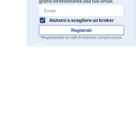
gratis direttamente alla tua email.
Inizia
8
Leggi la recensione
Aiutami a scegliere un broker
Registrati
Inizia
9
*Registrandoti accetti di ricevere comunicazioni.
Leggi la recensione
Annuncio
Inizia
10
Leggi la recensione