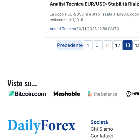
Analisi Tecnica EUR/USD: Stabilità Rialzi
La coppia EUR/USD si è stabilizzata a 1,0980, dopo ave
resistenza di 1,1016.
Analisi Tecnica
30/11/2023 12:56 GMT0
Precedente
…
13
1
11
12
1
Visto su...
Società
Chi Siamo
Contattaci