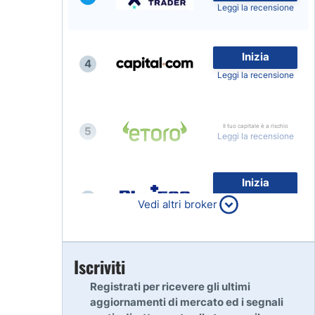
Leggi la recensione
Inizia
4
Leggi la recensione
Il tuo capitale è a rischio
5
Leggi la recensione
Inizia
6
80% dei conti al dettaglio di
Vedi altri broker
CFD perdono denaro
Leggi la recensione
Inizia
Iscriviti
7
Leggi la recensione
Registrati per ricevere gli ultimi
aggiornamenti di mercato ed i segnali