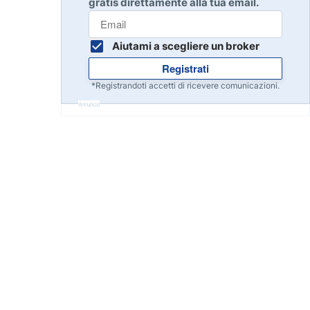
gratis direttamente alla tua email.
Inizia
8
Leggi la recensione
Aiutami a scegliere un broker
Registrati
Inizia
9
*Registrandoti accetti di ricevere comunicazioni.
Leggi la recensione
Annuncio
Inizia
10
Leggi la recensione