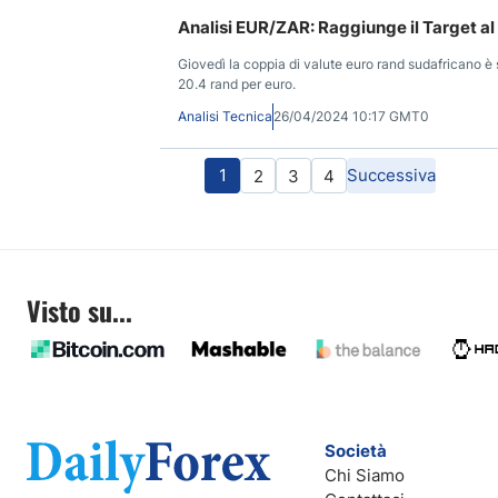
Analisi EUR/ZAR: Raggiunge il Target al
Giovedì la coppia di valute euro rand sudafricano è s
20.4 rand per euro.
Analisi Tecnica
26/04/2024 10:17 GMT0
1
Successiva
2
3
4
Visto su...
Società
Chi Siamo