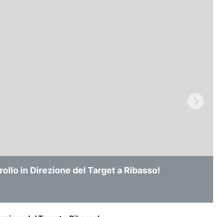
ollo in Direzione del Target a Ribasso!
nizia a Consolidare dopo Il Break-Out al Rialzo
ropria Tendenza dopo un Finto Break-Out