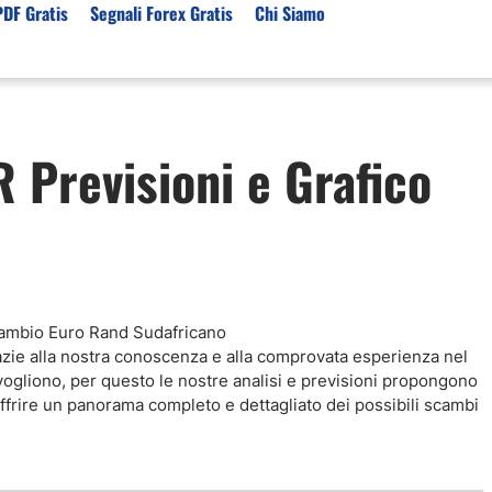
PDF Gratis
Segnali Forex Gratis
Chi Siamo
sset
Per Servizi
Previsioni e Analisi
Previsioni e Grafico
ori Broker Forex
Segnali Trading Telegr
Previsioni Forex Oggi
r con Leva Alta
Copy Trading Forex
Mercato Azionario Oggi
er Trading Oro(XAUUSD)
Trading Demo Senza
Registrazione
ori Broker Futures Trading
Broker per Metatrader 
r Trading Azioni
Trading Senza Commiss
ori Broker CFD
 Cambio Euro Rand Sudafricano
Broker Forex per Princip
Grazie alla nostra conoscenza e alla comprovata esperienza nel
vogliono, per questo le nostre analisi e previsioni propongono
r offrire un panorama completo e dettagliato dei possibili scambi