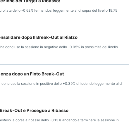
irezione del Target a Ribasso!
crollata dello -0.62% fermandosi leggermente al di sopra del livello 19.75
onsolidare dopo Il Break-Out al Rialzo
ha concluso la sessione in negativo dello -0.05% in prossimità del livello
ndenza dopo un Finto Break-Out
a concluso la sessione in positivo dello +0.39% chiudendo leggermente al di
 Break-Out e Prosegue a Ribasso
 esteso la corsa a ribasso dello -0.13% andando a terminare la sessione in