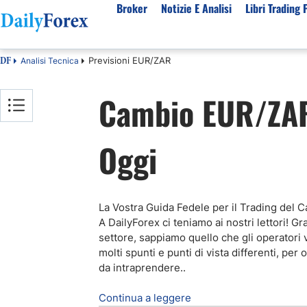
Broker
Notizie E Analisi
Libri Trading 
Previsioni EUR/ZAR
Analisi Tecnica
DF
Per Tipologia
Mercati Popolari
Informazioni sulla nostra azienda
Per A
Cambio EUR/ZAR 
Bot Trading Automatico
Quotazione EUR USD Real Time
Chi Siamo
Migli
Trading Bonus Senza Deposito
Previsioni S&P500 Oggi
Politica editoriale
Broke
Oggi
Consob Lista Broker Autorizzati
Previsioni Nasdaq 100 Oggi
Come Guadagniamo Soldi
Brok
Broker No Esma
Previsione Quotazione XAUUSD Oro
La Nostra Metodologia
Migli
Broker ECN Migliori
MIB 40 in Tempo Reale
Indice di fiducia
Broke
Broker con Spread 0
Tutte le Valute Disponibili
Perché Fidarsi di Noi
Migli
La Vostra Guida Fedele per il Trading del
A DailyForex ci teniamo ai nostri lettori! 
App di trading
Tutte le Materie Prime Disponibili
settore, sappiamo quello che gli operatori 
Tutti gli Indici Disponibili
molti spunti e punti di vista differenti, pe
da intraprendere.
.
Continua a leggere