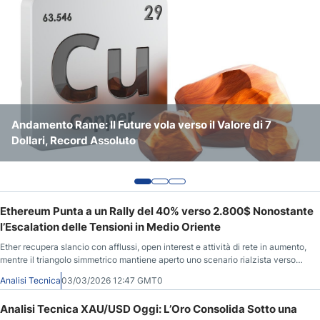
Previsioni Nasdaq 100
Previsioni S&P 500
Andamento Rame: Il Future vola verso il Valore di 7
Previsioni Bitcoin/Usd: Estate Laterale e Rimbalzo Atteso
Petrolio e Mercati: Nuovo Calo del Prezzo del Greggio
Dollari, Record Assoluto
a Fine Anno
che dà ragione ai Mercati Azionari
Ethereum Punta a un Rally del 40% verso 2.800$ Nonostante
l’Escalation delle Tensioni in Medio Oriente
Ether recupera slancio con afflussi, open interest e attività di rete in aumento,
mentre il triangolo simmetrico mantiene aperto uno scenario rialzista verso
area 2.800$ se supera le resistenze vicine.
Analisi Tecnica
03/03/2026 12:47 GMT0
Analisi Tecnica XAU/USD Oggi: L’Oro Consolida Sotto una