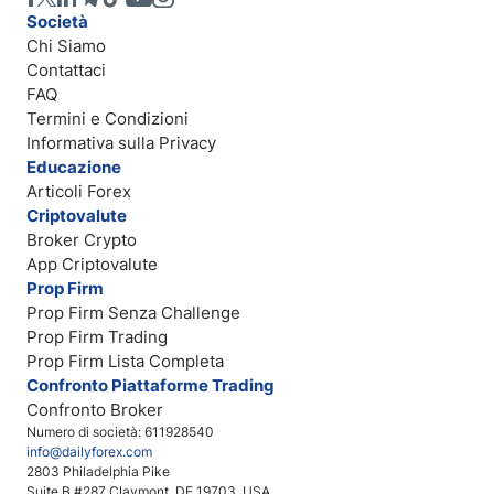
Società
Chi Siamo
Contattaci
FAQ
Termini e Condizioni
Informativa sulla Privacy
Educazione
Articoli Forex
Criptovalute
Broker Crypto
App Criptovalute
Prop Firm
Prop Firm Senza Challenge
Prop Firm Trading
Prop Firm Lista Completa
Confronto Piattaforme Trading
Confronto Broker
Numero di società: 611928540
info@dailyforex.com
2803 Philadelphia Pike
Suite B #287 Claymont, DE 19703, USA