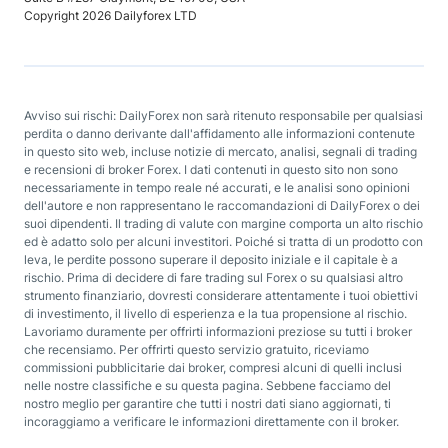
Copyright 2026 Dailyforex LTD
Avviso sui rischi: DailyForex non sarà ritenuto responsabile per qualsiasi
perdita o danno derivante dall'affidamento alle informazioni contenute
in questo sito web, incluse notizie di mercato, analisi, segnali di trading
e recensioni di broker Forex. I dati contenuti in questo sito non sono
necessariamente in tempo reale né accurati, e le analisi sono opinioni
dell'autore e non rappresentano le raccomandazioni di DailyForex o dei
suoi dipendenti. Il trading di valute con margine comporta un alto rischio
ed è adatto solo per alcuni investitori. Poiché si tratta di un prodotto con
leva, le perdite possono superare il deposito iniziale e il capitale è a
rischio. Prima di decidere di fare trading sul Forex o su qualsiasi altro
strumento finanziario, dovresti considerare attentamente i tuoi obiettivi
di investimento, il livello di esperienza e la tua propensione al rischio.
Lavoriamo duramente per offrirti informazioni preziose su tutti i broker
che recensiamo. Per offrirti questo servizio gratuito, riceviamo
commissioni pubblicitarie dai broker, compresi alcuni di quelli inclusi
nelle nostre classifiche e su questa pagina. Sebbene facciamo del
nostro meglio per garantire che tutti i nostri dati siano aggiornati, ti
incoraggiamo a verificare le informazioni direttamente con il broker.