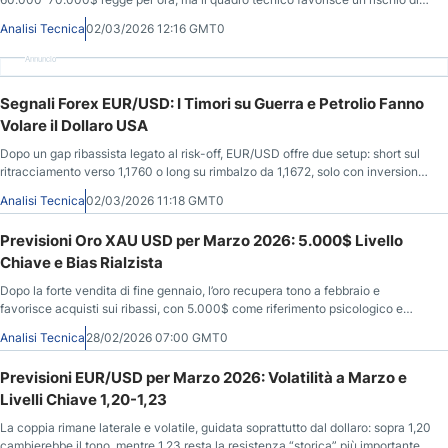
breakout ribassista.
Analisi Tecnica
02/03/2026 12:16 GMT0
Annuncio
Segnali Forex EUR/USD: I Timori su Guerra e Petrolio Fanno
Volare il Dollaro USA
Dopo un gap ribassista legato al risk-off, EUR/USD offre due setup: short sul
ritracciamento verso 1,1760 o long su rimbalzo da 1,1672, solo con inversione
H1.
Analisi Tecnica
02/03/2026 11:18 GMT0
Previsioni Oro XAU USD per Marzo 2026: 5.000$ Livello
Chiave e Bias Rialzista
Dopo la forte vendita di fine gennaio, l’oro recupera tono a febbraio e
favorisce acquisti sui ribassi, con 5.000$ come riferimento psicologico e
4.600$ come “linea rossa”.
Analisi Tecnica
28/02/2026 07:00 GMT0
Previsioni EUR/USD per Marzo 2026: Volatilità a Marzo e
Livelli Chiave 1,20-1,23
La coppia rimane laterale e volatile, guidata soprattutto dal dollaro: sopra 1,20
cambierebbe il tono, mentre 1,23 resta la resistenza “storica” più importante.