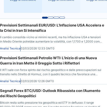
Previsioni Settimanali EUR/USD: L’Inflazione USA Accelera e
la Crisi in Iran Si Intensifica
Il cambio consolida vicino ai minimi recenti, ma tra inflazione USA e tensioni
in Medio Oriente potrebbe aumentare la volatilità, con 1,1700 e 1,2000 come
livelli guida.
Analisi Tecnica
02/03/2026 12:33 GMT0
Previsioni Settimanali Petrolio WTI: L’Inizio di una Nuova
Guerra in Iran Mette il Greggio Sotto i Riflettori
Il WTI sale con forza spinto dal rischio geopolitico e dalle preoccupazioni sul
transito nello Stretto di Hormuz, con il quadro tecnico che favorisce una
continuazione del trend finché la tensione resta alta.
Analisi Tecnica
02/03/2026 12:26 GMT0
Segnali Forex BTC/USD: Outlook Ribassista con l’Aumento
dei Rischi Geopolitici
Bitcoin resta sotto pressione tra geopolitica ed ETF in deflusso: il range
60.000–70.000$ regge per ora, ma il quadro tecnico favorisce un rischio di