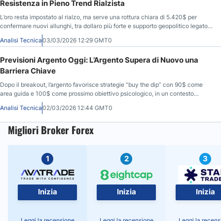
Resistenza in Pieno Trend Rialzista
L’oro resta impostato al rialzo, ma serve una rottura chiara di 5.420$ per
confermare nuovi allunghi, tra dollaro più forte e supporto geopolitico legato
all’Iran.
Analisi Tecnica
03/03/2026 12:29 GMT0
Previsioni Argento Oggi: L’Argento Supera di Nuovo una
Barriera Chiave
Dopo il breakout, l’argento favorisce strategie “buy the dip” con 90$ come
area guida e 100$ come prossimo obiettivo psicologico, in un contesto
potenzialmente volatile.
Analisi Tecnica
02/03/2026 12:44 GMT0
Migliori Broker Forex
1
2
3
Inizia
Inizia
Inizia
Leggi la recensione
Leggi la recensione
Leggi la recens