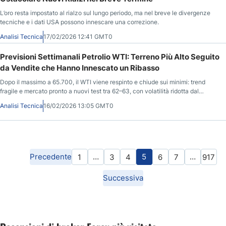
L’oro resta impostato al rialzo sul lungo periodo, ma nel breve le divergenze
tecniche e i dati USA possono innescare una correzione.
Analisi Tecnica
17/02/2026 12:41 GMT0
Previsioni Settimanali Petrolio WTI: Terreno Più Alto Seguito
da Vendite che Hanno Innescato un Ribasso
Dopo il massimo a 65.700, il WTI viene respinto e chiude sui minimi: trend
fragile e mercato pronto a nuovi test tra 62–63, con volatilità ridotta dal
festivo USA.
Analisi Tecnica
16/02/2026 13:05 GMT0
Precedente
…
5
…
1
3
4
6
7
917
Successiva