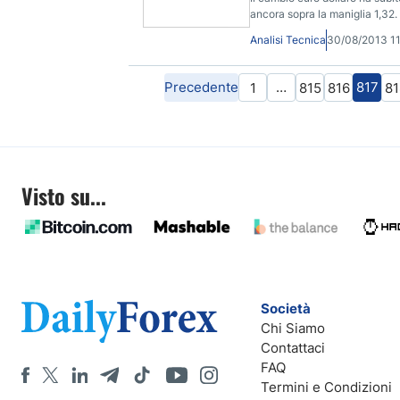
ancora sopra la maniglia 1,32. 
Analisi Tecnica
30/08/2013 1
Precedente
…
817
1
815
816
81
Visto su...
Società
Chi Siamo
Contattaci
FAQ
Termini e Condizioni