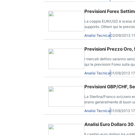
Previsioni Forex Settim
La coppia EUR/USD è scesa dur
supporto. Ottieni qui le pre
cura di DailyForex.
Analisi Tecnica
02/09/2013 1
Previsioni Prezzo Oro,
I mercati dell’oro saranno senz
qui le previsioni Forex sulla q
DailyForex.
Analisi Tecnica
01/09/2013 1
Previsioni GBP/CHF, S
La Sterlina/Franco svizzero era
erano generalmente di buon um
Forex sulla coppia GBP/CHF d
Analisi Tecnica
01/09/2013 1
Analisi Euro Dollaro 3
Il cambio euro dollaro ha subi