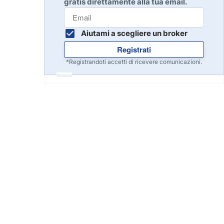
gratis direttamente alla tua email.
Inizia
8
Leggi la recensione
Aiutami a scegliere un broker
Registrati
Inizia
9
*Registrandoti accetti di ricevere comunicazioni.
Leggi la recensione
Annuncio
Inizia
10
Leggi la recensione