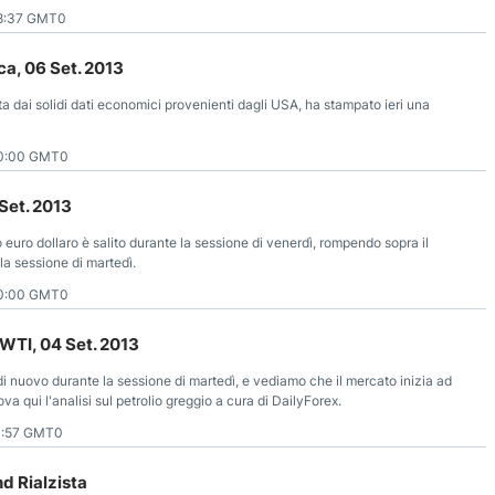
i DailyForex.
8:37 GMT0
a, 06 Set. 2013
 dai solidi dati economici provenienti dagli USA, ha stampato ieri una
00:00 GMT0
 Set. 2013
euro dollaro è salito durante la sessione di venerdì, rompendo sopra il
la sessione di martedì.
00:00 GMT0
 WTI, 04 Set. 2013
 di nuovo durante la sessione di martedì, e vediamo che il mercato inizia ad
va qui l'analisi sul petrolio greggio a cura di DailyForex.
1:57 GMT0
d Rialzista