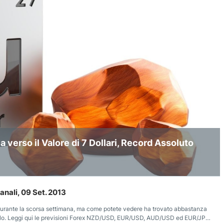
 del Prezzo del Greggio che dà ragione ai
 verso il Valore di 7 Dollari, Record Assoluto
 Laterale e Rimbalzo Atteso a Fine Anno
anali, 09 Set. 2013
rante la scorsa settimana, ma come potete vedere ha trovato abbastanza
llo. Leggi qui le previsioni Forex NZD/USD, EUR/USD, AUD/USD ed EUR/JPY