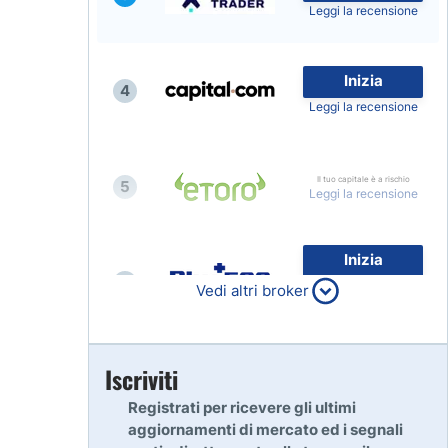
Leggi la recensione
Inizia
4
Leggi la recensione
Il tuo capitale è a rischio
5
Leggi la recensione
Inizia
6
80% dei conti al dettaglio di
Vedi altri broker
CFD perdono denaro
Leggi la recensione
Inizia
Iscriviti
7
Leggi la recensione
Registrati per ricevere gli ultimi
aggiornamenti di mercato ed i segnali