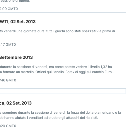
 sessione di lunedì.
00:00 GMT0
 WTI, 02 Set. 2013
to venerdì una giornata dura: tutti i giochi sono stati spazzati via prima di
2:17 GMT0
2 Settembre 2013
 durante la sessione di venerdì, ma come potete vedere il livello 1,32 ha
 formare un martello. Ottieni qui l'analisi Forex di oggi sul cambio Euro
1:46 GMT0
a, 02 Set. 2013
 a scendere durante la sessione di venerdì: la forza del dollaro americano e la
hanno aiutato i venditori ad eludere gli attacchi dei rialzisti.
1:20 GMT0