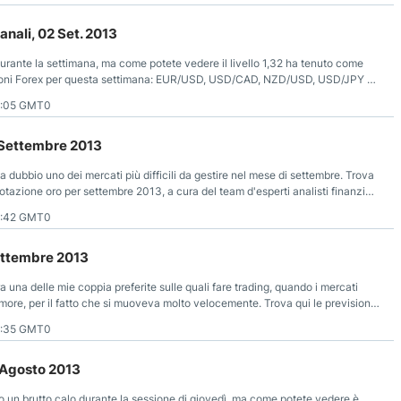
anali, 02 Set. 2013
ante la settimana, ma come potete vedere il livello 1,32 ha tenuto come
visioni Forex per questa settimana: EUR/USD, USD/CAD, NZD/USD, USD/JPY a
1:05 GMT0
 Settembre 2013
a dubbio uno dei mercati più difficili da gestire nel mese di settembre. Trova
uotazione oro per settembre 2013, a cura del team d'esperti analisti finanziari
7:42 GMT0
ettembre 2013
 una delle mie coppia preferite sulle quali fare trading, quando i mercati
ore, per il fatto che si muoveva molto velocemente. Trova qui le previsioni
i settembre 2013.
7:35 GMT0
0 Agosto 2013
to un brutto calo durante la sessione di giovedì, ma come potete vedere è