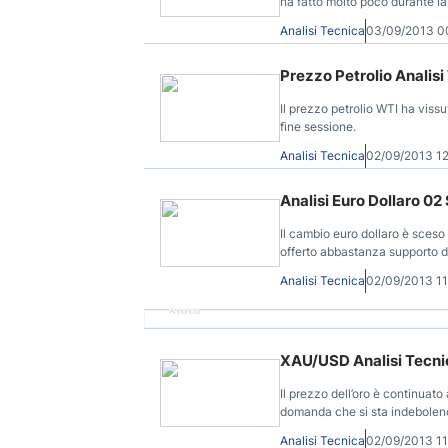
ha fatto molto poco durante la
Analisi Tecnica
03/09/2013 
Prezzo Petrolio Analisi
Il prezzo petrolio WTI ha vissu
fine sessione.
Analisi Tecnica
02/09/2013 1
Analisi Euro Dollaro 0
Il cambio euro dollaro è sceso
offerto abbastanza supporto da
Dollaro a cura di DailyForex.
Analisi Tecnica
02/09/2013 1
Annuncio
XAU/USD Analisi Tecnic
Il prezzo dell’oro è continuato
domanda che si sta indebolendo 
Analisi Tecnica
02/09/2013 1