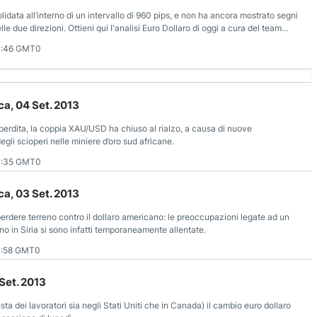
data all’interno di un intervallo di 960 pips, e non ha ancora mostrato segni
le due direzioni. Ottieni qui l'analisi Euro Dollaro di oggi a cura del team
1:46 GMT0
a, 04 Set. 2013
 perdita, la coppia XAU/USD ha chiuso al rialzo, a causa di nuove
egli scioperi nelle miniere d’oro sud africane.
1:35 GMT0
a, 03 Set. 2013
 perdere terreno contro il dollaro americano: le preoccupazioni legate ad un
o in Siria si sono infatti temporaneamente allentate.
1:58 GMT0
 Set. 2013
sta dei lavoratori sia negli Stati Uniti che in Canada) il cambio euro dollaro