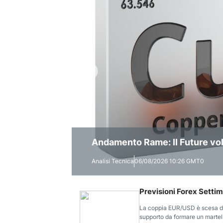
Petrolio e Mercati: Nuovo Calo
Andamento Rame: Il Future vola
Previsioni Bitcoin/Usd: Estate
Mercati Azionari
Analisi Tecnica
Analisi Tecnica
Analisi Tecnica
06/08/2026 10:26 GMT0
06/08/2026 09:46 GMT0
05/08/2026 11:48 GMT0
Previsioni Forex Settim
La coppia EUR/USD è scesa du
supporto da formare un marte