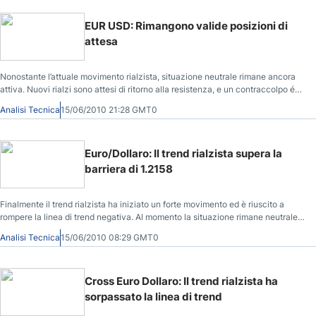
EUR USD: Rimangono valide posizioni di
attesa
Nonostante l’attuale movimento rialzista, situazione neutrale rimane ancora
attiva. Nuovi rialzi sono attesi di ritorno alla resistenza, e un contraccolpo é
possibile alla barriera di prezzo di 1.24114. Giusto sotto la linea tratteggiata
Analisi Tecnica
15/06/2010 21:28 GMT0
verde, il trend ribassista hanno la loro possibilità di indurre un ribasso di
prezzo ancora una volta. Posizioni di attesa sono consigliate al momento.
Euro/Dollaro: Il trend rialzista supera la
barriera di 1.2158
Finalmente il trend rialzista ha iniziato un forte movimento ed è riuscito a
rompere la linea di trend negativa. Al momento la situazione rimane neutrale,
e giusto sopra la resistenza il trend rialzista può iniziare un trend positivo per
Analisi Tecnica
15/06/2010 08:29 GMT0
la coppia euro/dollaro.
Cross Euro Dollaro: Il trend rialzista ha
sorpassato la linea di trend