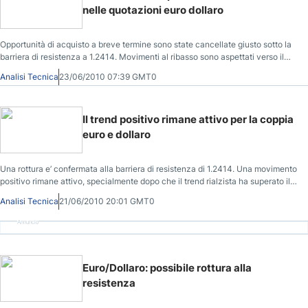
nelle quotazioni euro dollaro
Opportunità di acquisto a breve termine sono state cancellate giusto sotto la
barriera di resistenza a 1.2414. Movimenti al ribasso sono aspettati verso il
livello di supporto a 1.2158. Tuttavia, nonostante ciò il trend rialzista ha una
Analisi Tecnica
23/06/2010 07:39 GMT0
possibilità di recupero verso la barriera di resistenza. Al momento, sono
consigliate posizioni di attesa per confermare la forza del trend rialzista.
Il trend positivo rimane attivo per la coppia
euro e dollaro
Una rottura e’ confermata alla barriera di resistenza di 1.2414. Una movimento
positivo rimane attivo, specialmente dopo che il trend rialzista ha superato il
livello di resistenza. Il trend rialzista e’ confidente, mentre le candele
Analisi Tecnica
21/06/2010 20:01 GMT0
rimangono sopra la corrente linea di trend, cercate per opportunità di
acquisto.
Annuncio
Euro/Dollaro: possibile rottura alla
resistenza