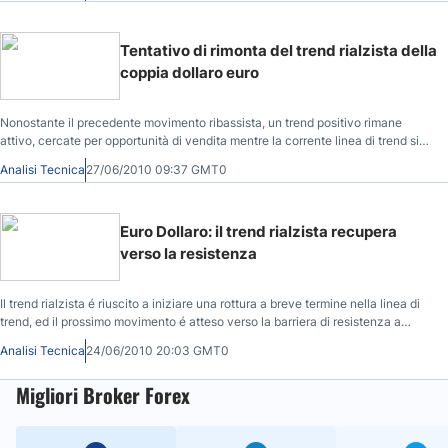
rimbalzo di ritorno al livello di supporto.
Tentativo di rimonta del trend rialzista della
coppia dollaro euro
Nonostante il precedente movimento ribassista, un trend positivo rimane
attivo, cercate per opportunità di vendita mentre la corrente linea di trend si
stabilizza e rimane valida. Giusto sopra la resistenza il trend rialzista può
Analisi Tecnica
27/06/2010 09:37 GMT0
aspettarsi di guadagnare forza e resistenza. Solamente opzioni a breve
termine sono sul tavolo in questo momento.
Euro Dollaro: il trend rialzista recupera
verso la resistenza
Il trend rialzista é riuscito a iniziare una rottura a breve termine nella linea di
trend, ed il prossimo movimento é atteso verso la barriera di resistenza a
1.2414.
Analisi Tecnica
24/06/2010 20:03 GMT0
Migliori Broker Forex