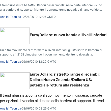
Il trend ribassista ha fatto ulteriori bassi rimbalzi nella parte inferiore vicino
alla barriera di supporto. Mentre il corrente trend negativo rimane valido,
cercate per ulteriori ribassi a breve termine e possibilità di vendita. Tuttavia,
Analisi Tecnica
10/06/2010 12:06 GMT0
al momento sembra che il trend rialzista stia recuperando dopo la rottura nella
parte alta del grafico. Posizioni di attesa si mantengono valide per
confermare ulteriori movimenti rialzisti.
Euro/Dollaro: nuova banda ai livelli inferiori
Un altro movimento si e’ formato ai livelli inferiori, giusto sotto la barriera di
supporto a 1.2158 dimostrando il buon momento del trend ribassista.
Analisi Tecnica
09/06/2010 13:20 GMT0
Euro/Dollaro: ristretto range di scambi;
Dollaro Nuova Zelanda/Dollaro US:
potenziale rottura alla resistenza
Il trend ribassista continua il suo movimento in discesa, cercate
per opzioni di vendita al di sotto della barriera di supporto. Il trend
ribassista appare molto confidente in questa fase. Al momento è
Analisi Tecnica
08/06/2010 08:25 GMT0