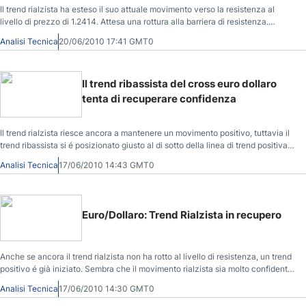
Il trend rialzista ha esteso il suo attuale movimento verso la resistenza al
livello di prezzo di 1.2414. Attesa una rottura alla barriera di resistenza.
Mentre le candele rimangono attive sopra la corrente linea di trend, cercate
Analisi Tecnica
20/06/2010 17:41 GMT0
per ulteriori opportunità di acquisto. Al momento bassi movimenti sono
possibili mentre non é ancora confermata la rottura. Aspettatevi una rottura
alla barriera di resistenza.
Il trend ribassista del cross euro dollaro
tenta di recuperare confidenza
Il trend rialzista riesce ancora a mantenere un movimento positivo, tuttavia il
trend ribassista si é posizionato giusto al di sotto della linea di trend positiva.
Posizioni di attesa sono consigliate, per confermare ulteriori movimenti
Analisi Tecnica
17/06/2010 14:43 GMT0
rialzisti. Sotto il livello di supporto a 1.2158 il trend ribassista può riguadagnare
confidenza.
Euro/Dollaro: Trend Rialzista in recupero
Anche se ancora il trend rialzista non ha rotto al livello di resistenza, un trend
positivo é già iniziato. Sembra che il movimento rialzista sia molto confidente
al di sopra del livello di supporto e rimane ancora entro il canale positivo.
Analisi Tecnica
17/06/2010 14:30 GMT0
Ulteriori rialzi sono attesi verso la resistenza. Cercate per opportunità di
acquisto, mentre la linea di trend rimane valida.