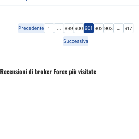
previsto un basso range di scambi vicino alla barriera di prezzo di
1.1900-1.1970. Ulteriori bassi rimbalzi sono possibili finché si
mantengono valide queste barriere.
Precedente
…
901
…
1
899
900
902
903
917
Successiva
Recensioni di broker Forex più visitate