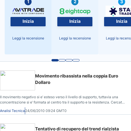
1
2
3
Inizia
Inizia
Inizia
Leggi la recensione
Leggi la recensione
Leggi la recens
Movimento ribassista nella coppia Euro
Dollaro
Il movimento negativo si e’ esteso verso il livello di supporto, tuttavia una
concentrazione si e’ formata al centro tra il supporto e la resistenza. Cercate
per opportunità di vendita a breve termine sotto il trend a breve termine.
Analisi Tecnica
24/06/2010 09:24 GMT0
Nonostante il movimento ribassista, il trend rialzista ha sufficiente confidenza
per recuperare il prezzo verso il livello di resistenza.
Tentativo di recupero del trend rialzista