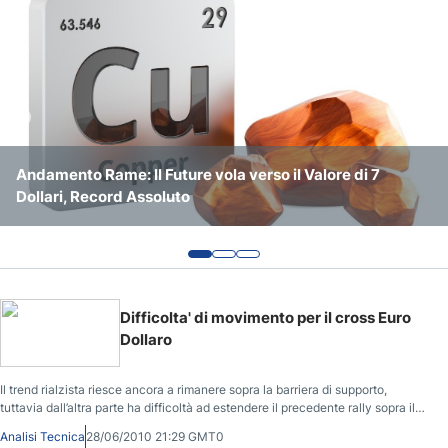
Previsioni Nasdaq 100
Previsioni S&P 500
Andamento Rame: Il Future vola verso il Valore di 7
Previsioni Bitcoin/Usd: Estate Laterale e Rimbalzo Atteso
Petrolio e Mercati: Nuovo Calo del Prezzo del Greggio
Dollari, Record Assoluto
a Fine Anno
che dà ragione ai Mercati Azionari
Difficolta' di movimento per il cross Euro
Dollaro
Il trend rialzista riesce ancora a rimanere sopra la barriera di supporto,
tuttavia dall’altra parte ha difficoltà ad estendere il precedente rally sopra il
livello di resistenza a 1.2414. Al momento sono consigliate posizioni di attesa
Analisi Tecnica
28/06/2010 21:29 GMT0
con opportunità di vendita a breve termine dovute ancora una volta al