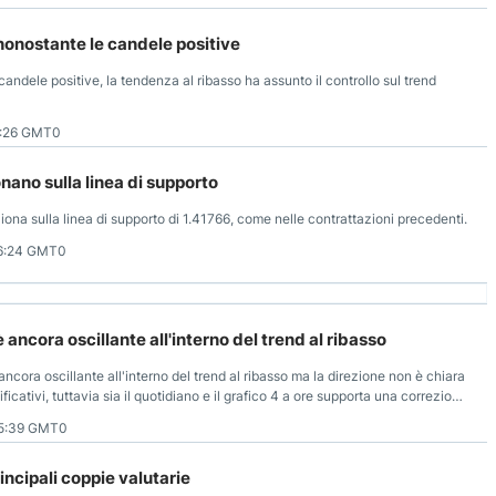
 nonostante le candele positive
dele positive, la tendenza al ribasso ha assunto il controllo sul trend
1:26 GMT0
onano sulla linea di supporto
iona sulla linea di supporto di 1.41766, come nelle contrattazioni precedenti.
6:24 GMT0
 ancora oscillante all'interno del trend al ribasso
ra oscillante all'interno del trend al ribasso ma la direzione non è chiara
ficativi, tuttavia sia il quotidiano e il grafico 4 a ore supporta una correzione
5:39 GMT0
principali coppie valutarie