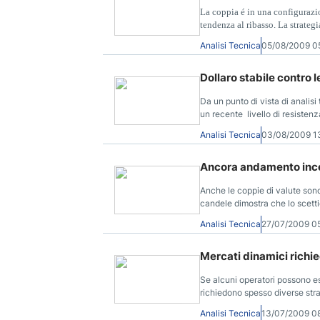
La coppia é in una configurazio
tendenza al ribasso. La strateg
qualsiasi posizione.
Analisi Tecnica
05/08/2009 0
Dollaro stabile contro l
Da un punto di vista di analis
un recente livello di resisten
sessione sopra la recente resi
Analisi Tecnica
03/08/2009 1
particolare perché esse posso
Ancora andamento incer
Anche le coppie di valute sono
candele dimostra che lo scetti
Analisi Tecnica
27/07/2009 0
Mercati dinamici richie
Se alcuni operatori possono ess
richiedono spesso diverse strat
Analisi Tecnica
13/07/2009 0