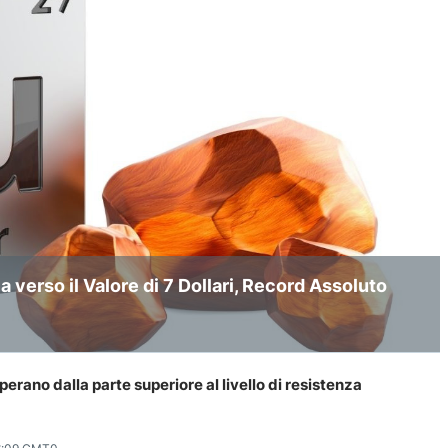
 del Prezzo del Greggio che dà ragione ai
 verso il Valore di 7 Dollari, Record Assoluto
 Laterale e Rimbalzo Atteso a Fine Anno
ano dalla parte superiore al livello di resistenza