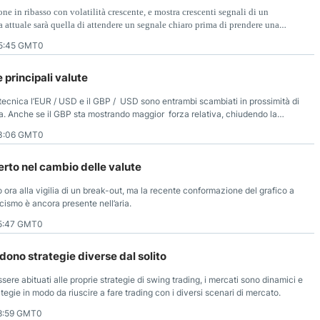
ne in ribasso con volatilità crescente, e mostra crescenti segnali di un
ia attuale sarà quella di attendere un segnale chiaro prima di prendere una
5:45 GMT0
e principali valute
i tecnica l’EUR / USD e il GBP / USD sono entrambi scambiati in prossimità di
za. Anche se il GBP sta mostrando maggior forza relativa, chiudendo la
stenza, entrambe le coppie sono attualmente le preferite dai traders, in
3:06 GMT0
no presentare lunghe tendenze rialziste.
to nel cambio delle valute
 ora alla vigilia di un break-out, ma la recente conformazione del grafico a
cismo è ancora presente nell’aria.
5:47 GMT0
dono strategie diverse dal solito
ere abituati alle proprie strategie di swing trading, i mercati sono dinamici e
egie in modo da riuscire a fare trading con i diversi scenari di mercato.
8:59 GMT0