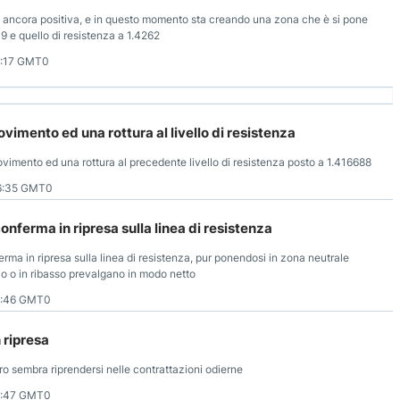
 ancora positiva, e in questo momento sta creando una zona che è si pone
219 e quello di resistenza a 1.4262
9:17 GMT0
imento ed una rottura al livello di resistenza
vimento ed una rottura al precedente livello di resistenza posto a 1.416688
6:35 GMT0
onferma in ripresa sulla linea di resistenza
erma in ripresa sulla linea di resistenza, pur ponendosi in zona neutrale
lzo o in ribasso prevalgano in modo netto
5:46 GMT0
 ripresa
ro sembra riprendersi nelle contrattazioni odierne
2:47 GMT0