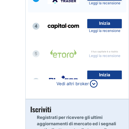
Leggi la recensione
Inizia
4
Leggi la recensione
Il tuo capitale è a rischio
5
Leggi la recensione
Inizia
6
80% dei conti al dettaglio di
Vedi altri broker
CFD perdono denaro
Leggi la recensione
Inizia
Iscriviti
7
Leggi la recensione
Registrati per ricevere gli ultimi
aggiornamenti di mercato ed i segnali