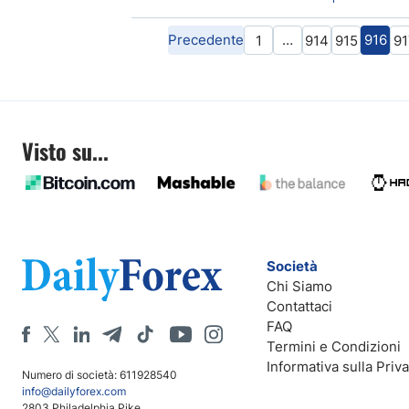
Precedente
…
916
1
914
915
91
Visto su...
Società
Chi Siamo
Contattaci
FAQ
Termini e Condizioni
Informativa sulla Priv
Numero di società: 611928540
info@dailyforex.com
2803 Philadelphia Pike