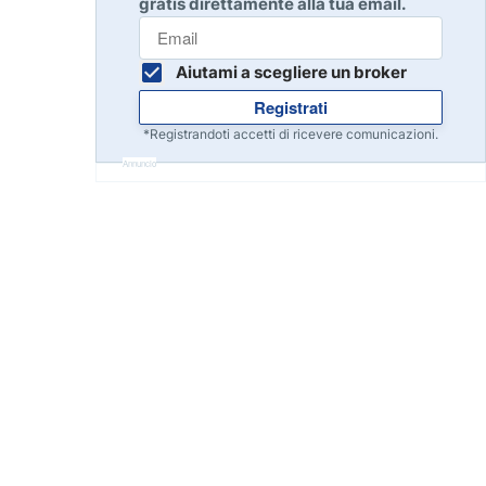
gratis direttamente alla tua email.
Inizia
8
Leggi la recensione
Aiutami a scegliere un broker
Registrati
Inizia
9
*Registrandoti accetti di ricevere comunicazioni.
Leggi la recensione
Annuncio
Inizia
10
Leggi la recensione