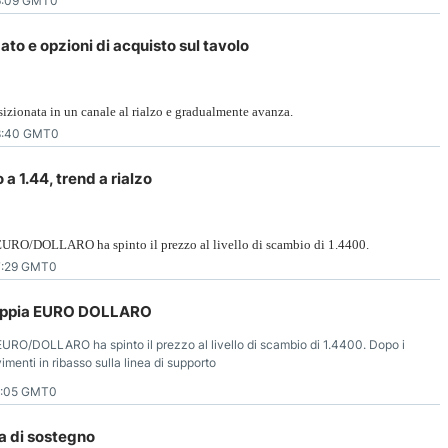
6:09 GMT0
to e opzioni di acquisto sul tavolo
sizionata in un canale al rialzo e gradualmente avanza.
8:40 GMT0
a 1.44, trend a rialzo
ia EURO/DOLLARO ha spinto il prezzo al livello di scambio di 1.4400.
7:29 GMT0
 coppia EURO DOLLARO
ia EURO/DOLLARO ha spinto il prezzo al livello di scambio di 1.4400. Dopo i
vimenti in ribasso sulla linea di supporto
1:05 GMT0
ea di sostegno