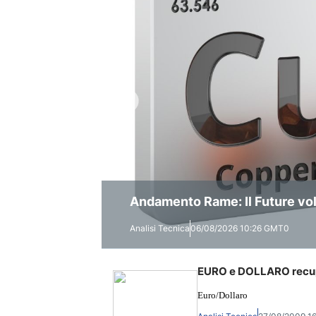
Petrolio e Mercati: Nuovo Calo
Andamento Rame: Il Future vola
Previsioni Bitcoin/Usd: Estate
Mercati Azionari
Analisi Tecnica
Analisi Tecnica
Analisi Tecnica
06/08/2026 10:26 GMT0
06/08/2026 09:46 GMT0
05/08/2026 11:48 GMT0
EURO e DOLLARO recuper
Euro/Dollaro