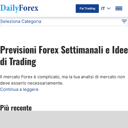
IT
Fai Trading
Seleziona Categoria
Informativa Pubblicitaria
Previsioni Forex Settimanali
Analisi Tecnica
DF
Previsioni Oro
Previsioni Forex Settimanali e Idee
Previsioni EUR/USD
di Trading
Segnali Forex Gratis
Il mercato Forex è complicato, ma la tua analisi di mercato non
deve esserlo necessariamente
.
Previsioni Bitcoin
Continua a leggere
Previsioni Petrolio
Più recente
Previsioni FTSE MIB