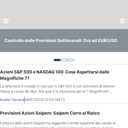
Previsioni Nasdaq 100
Previsioni S&P 500
Previsioni Azioni Tesla: il Crollo dei primi Mesi del 2025 si
Controllo delle Previsioni Settimanali: FTSE MIB, S&P 500
è arrestato, il Titolo si trova in una Fase Laterale ma
Controllo delle Previsioni Settimanali: Oro ed EUR/USD
e Nasdaq 100
sempre Molto Volatile
Azioni S&P 500 e NASDAQ 100: Cosa Aspettarsi dalle
Magnifiche 7?
La settimana è iniziata in calo per lo S&P 500 e con previsioni di ulteriori
ribassi a causa dei dazi. Ma qual è la situazione per le 7 Magnifiche?
Vediamolo di seguito.
Analisi Tecnica
08/07/2025 10:06 GMT0
Previsioni Azioni Saipem: Saipem Corre al Rialzo
Il prezzo delle azioni Saipem ha raggiunto il limite superiore del canale di