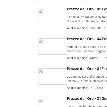
Prezzo dell'Oro - 05 F
Il cambio Oro Dollaro è salito 
Premier Silvio Berlusconi sta 
che hanno spinto l’interesse ve
Analisi Tecnica
05/02/2013 1
Prezzo dell'Oro - 04 F
Venerdì il prezzo dell’oro ha c
sulla disoccupazione peggiori 
Analisi Tecnica
04/02/2013 
Prezzo dell'Oro - 01 F
Lo schema sui grafici suggeris
Ichimoku, subirà la pressione
all’interno di un canale discen
Analisi Tecnica
01/02/2013 1
Prezzo dell'Oro - 31 G
Il prezzo dell’oro ha prodotto un