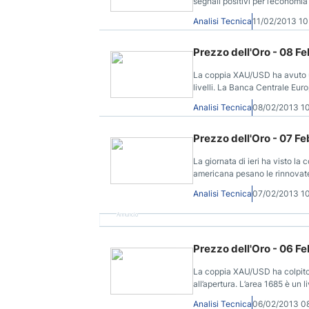
segnali positivi per l’economi
scalfito il fascino da angolo d
Analisi Tecnica
11/02/2013 1
Prezzo dell'Oro - 08 F
La coppia XAU/USD ha avuto una
livelli. La Banca Centrale Europe
cauti.
Analisi Tecnica
08/02/2013 1
Prezzo dell'Oro - 07 F
La giornata di ieri ha visto la
americana pesano le rinnovate p
Analisi Tecnica
07/02/2013 1
Annuncio
Prezzo dell'Oro - 06 F
La coppia XAU/USD ha colpito 
all’apertura. L’area 1685 è un 
2012.
Analisi Tecnica
06/02/2013 0