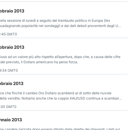
ebbraio 2013
nella sessione di lunedì a seguito del trambusto politico in Europa (l’ex
guadagnando popolarità nei sondaggi) e dai dati deboli provenienti dagli USA
rso la sicurezza dell'oro.
0:45 GMT0
ebbraio 2013
hiuso ad un valore più alto rispetto all’apertura, dopo che, a causa delle cifre
del previsto, il Dollaro americano ha perso forza.
09:34 GMT0
ebbraio 2013
ce che finché il cambio Oro Dollaro scambierà al di sotto delle nuvole
 della vendita. Notiamo anche che la coppia XAU/USD continua a scambiare
dente.
1:30 GMT0
ennaio 2013
a candela rialzista dopo essersi ritirato dalla stretta dei ribassisti. I dati sul