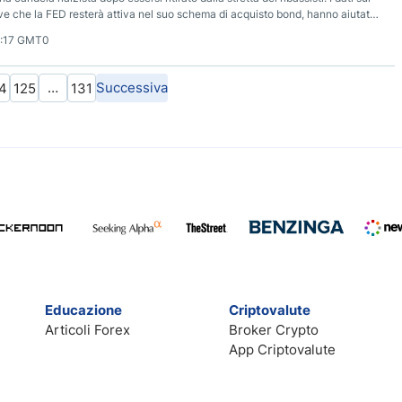
ive che la FED resterà attiva nel suo schema di acquisto bond, hanno aiutato
0:17 GMT0
…
Successiva
4
125
131
Educazione
Criptovalute
Articoli Forex
Broker Crypto
App Criptovalute