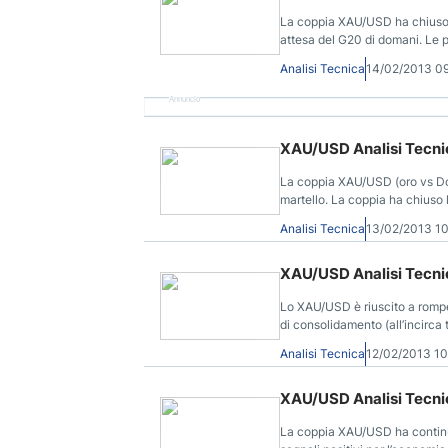
La coppia XAU/USD ha chiuso più
attesa del G20 di domani. Le p
scambia all’interno di un cana
Analisi Tecnica
14/02/2013 0
Annuncio
XAU/USD Analisi Tecnic
La coppia XAU/USD (oro vs Dol
martello. La coppia ha chiuso la
tecnica sul prezzo dell'oro ogg
Analisi Tecnica
13/02/2013 1
XAU/USD Analisi Tecnic
Lo XAU/USD è riuscito a romper
di consolidamento (all’incirca 
settimane.
Analisi Tecnica
12/02/2013 1
XAU/USD Analisi Tecnic
La coppia XAU/USD ha continuat