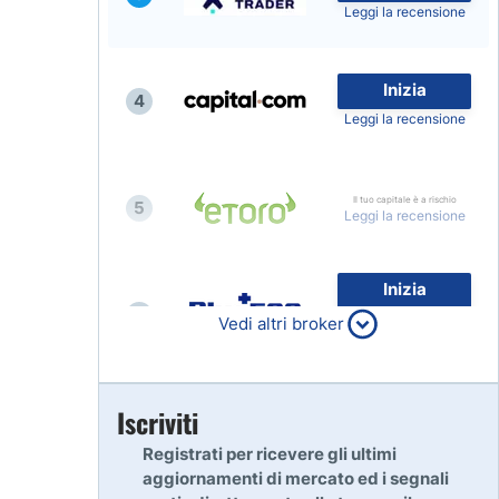
Leggi la recensione
Inizia
4
Leggi la recensione
Il tuo capitale è a rischio
5
Leggi la recensione
Inizia
6
80% dei conti al dettaglio di
Vedi altri broker
CFD perdono denaro
Leggi la recensione
Inizia
Iscriviti
7
Leggi la recensione
Registrati per ricevere gli ultimi
aggiornamenti di mercato ed i segnali