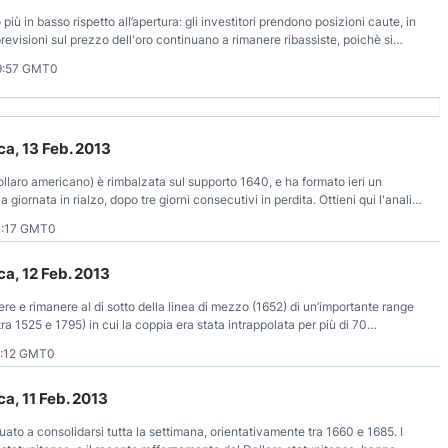
 in basso rispetto all’apertura: gli investitori prendono posizioni caute, in
revisioni sul prezzo dell'oro continuano a rimanere ribassiste, poichè si
le discendente.
9:57 GMT0
a, 13 Feb. 2013
laro americano) è rimbalzata sul supporto 1640, e ha formato ieri un
 giornata in rialzo, dopo tre giorni consecutivi in perdita. Ottieni qui l'analisi
i.
0:17 GMT0
a, 12 Feb. 2013
e e rimanere al di sotto della linea di mezzo (1652) di un’importante range
tra 1525 e 1795) in cui la coppia era stata intrappolata per più di 70
0:12 GMT0
a, 11 Feb. 2013
o a consolidarsi tutta la settimana, orientativamente tra 1660 e 1685. I