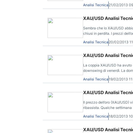
canale discendente.
Analisi Tecnica
21/02/2013 0
XAU/USD Analisi Tecnic
Sembra che lo XAU/USD abbia i
chiusi in perdita. I prezzi dell’
dagli Stati Uniti.
Analisi Tecnica
20/02/2013 1
XAU/USD Analisi Tecnic
La coppia XAU/USD ha avuto ieri
downswing di venerdì. La doma
del mercato hanno smorzato il 
Analisi Tecnica
19/02/2013 1
XAU/USD Analisi Tecnic
Il prezzo dell’oro (XAU/USD) v
ribassista. Qualche settimana 
ribassisti hanno protetto la bar
Analisi Tecnica
18/02/2013 1
XAU/USD Analisi Tecnic