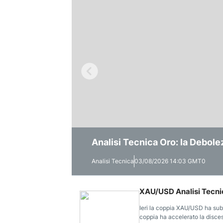
Analisi Tecnica Oro: la Debole
Previsioni Oro Luglio 2026: X
Previsioni Oro: Il Dollaro Cont
Analisi Tecnica
Analisi Tecnica
Analisi Tecnica
03/08/2026 14:03 GMT0
01/07/2026 11:36 GMT0
29/06/2026 12:58 GMT0
XAU/USD Analisi Tecnic
Ieri la coppia XAU/USD ha sub
coppia ha accelerato la disces