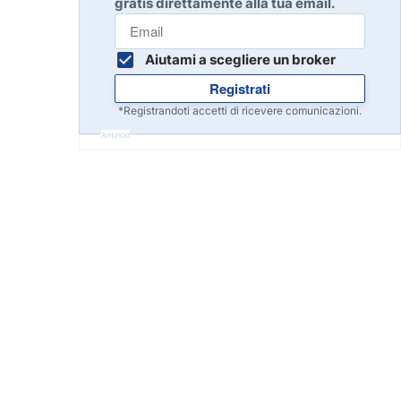
gratis direttamente alla tua email.
Inizia
8
Leggi la recensione
Aiutami a scegliere un broker
Registrati
Inizia
9
*Registrandoti accetti di ricevere comunicazioni.
Leggi la recensione
Annuncio
Inizia
10
Leggi la recensione