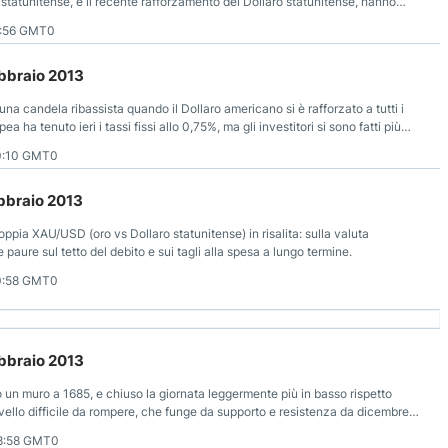
a statunitense, e il recente rafforzamento del Dollaro statunitense, hanno
i paradiso del metallo prezioso.
0:56 GMT0
ebbraio 2013
 candela ribassista quando il Dollaro americano si è rafforzato a tutti i
a ha tenuto ieri i tassi fissi allo 0,75%, ma gli investitori si sono fatti più
0:10 GMT0
ebbraio 2013
 coppia XAU/USD (oro vs Dollaro statunitense) in risalita: sulla valuta
aure sul tetto del debito e sui tagli alla spesa a lungo termine.
0:58 GMT0
ebbraio 2013
un muro a 1685, e chiuso la giornata leggermente più in basso rispetto
livello difficile da rompere, che funge da supporto e resistenza da dicembre
8:58 GMT0