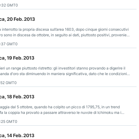
9:32 GMT0
a, 20 Feb. 2013
nterrotto la propria discesa sull’area 1603, dopo cinque giorni consecutivi
oro sono in discesa da ottobre, in seguito ai dati, piuttosto positivi, provenienti
1:37 GMT0
a, 19 Feb. 2013
 un range piuttosto ristretto: gli investitori stanno provando a digerire il
nda d'oro sta diminuendo in maniera significativa, dato che le condizioni
fascino del metallo prezioso.
1:52 GMT0
a, 18 Feb. 2013
iaggia dal 5 ottobre, quando ha colpito un picco di 1795,75, in un trend
fa la coppia ha provato a passare attraverso le nuvole di Ichimoku ma i
riera.
0:25 GMT0
a, 14 Feb. 2013