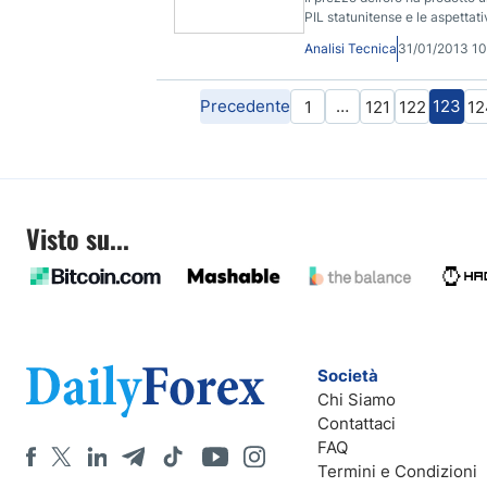
PIL statunitense e le aspettat
l'aumento del prezzo dell’oro.
Analisi Tecnica
31/01/2013 1
Precedente
…
123
1
121
122
12
Visto su...
Società
Chi Siamo
Contattaci
FAQ
Termini e Condizioni