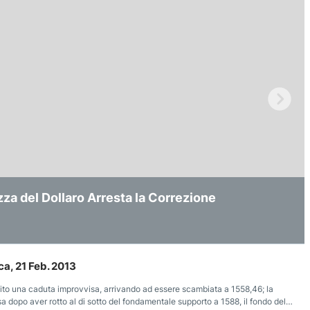
zza del Dollaro Arresta la Correzione
AU/USD alla Prova del Supporto dei 4.000$
inuerà a Frenare i Guadagni dell'Oro?
a, 21 Feb. 2013
ito una caduta improvvisa, arrivando ad essere scambiata a 1558,46; la
a dopo aver rotto al di sotto del fondamentale supporto a 1588, il fondo del