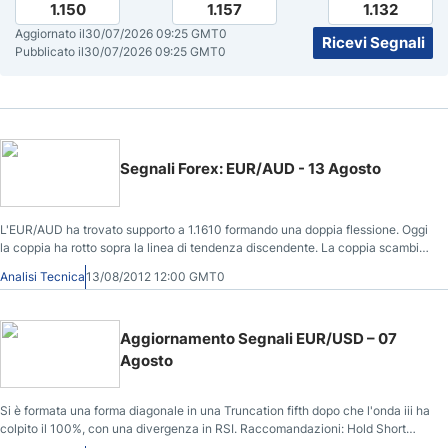
1.150
1.157
1.132
Aggiornato il
30/07/2026 09:25 GMT0
Ricevi Segnali
Pubblicato il
30/07/2026 09:25 GMT0
Segnali Forex: EUR/AUD - 13 Agosto
L'EUR/AUD ha trovato supporto a 1.1610 formando una doppia flessione. Oggi
la coppia ha rotto sopra la linea di tendenza discendente. La coppia scambia
al di sopra del Kumo, e anche il cross Tenkan sen e Kijun sen è rialzista.
Analisi Tecnica
13/08/2012 12:00 GMT0
Aggiornamento Segnali EUR/USD – 07
Agosto
Si è formata una forma diagonale in una Truncation fifth dopo che l'onda iii ha
colpito il 100%, con una divergenza in RSI. Raccomandazioni: Hold Short
;Target Area: Open Stop Loss: 1.2500; Segui qui l'aggiornamento dei Segnali