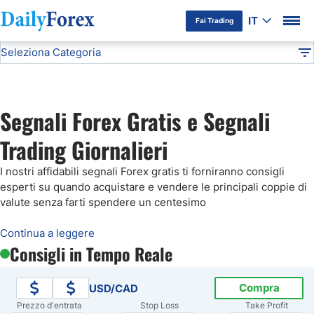
IT
Fai Trading
Seleziona Categoria
Informativa Pubblicitaria
Segnali Forex Gratis
Analisi Tecnica
DF
Previsioni Oro
Segnali Forex Gratis e Segnali
Previsioni EUR/USD
Trading Giornalieri
I nostri affidabili segnali Forex gratis ti forniranno consigli
Segnali Forex Gratis
esperti su quando acquistare e vendere le principali coppie di
valute senza farti spendere un centesimo
Previsioni Bitcoin
Continua a leggere
Consigli in Tempo Reale
Previsioni Petrolio
Compra
USD/CAD
Previsioni FTSE MIB
Prezzo d'entrata
Stop Loss
Take Profit