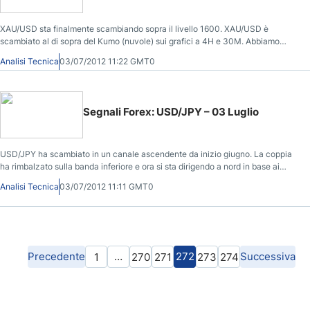
XAU/USD sta finalmente scambiando sopra il livello 1600. XAU/USD è
scambiato al di sopra del Kumo (nuvole) sui grafici a 4H e 30M. Abbiamo
anche un cross Tenkan-sen/Kijun-sen rialzista. Segui qui i Segnali Forex
Analisi Tecnica
03/07/2012 11:22 GMT0
DailyForex.com della coppia XAU/USD.
Segnali Forex: USD/JPY – 03 Luglio
USD/JPY ha scambiato in un canale ascendente da inizio giugno. La coppia
ha rimbalzato sulla banda inferiore e ora si sta dirigendo a nord in base ai
grafici a 4H e 30M. Segui qui i Segnali Forex della coppia USD/JPY.
Analisi Tecnica
03/07/2012 11:11 GMT0
Precedente
…
272
Successiva
1
270
271
273
274