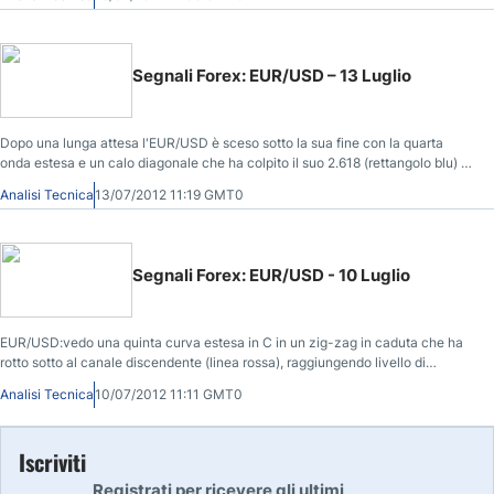
principali coppie valutarie.
Segnali Forex: EUR/USD – 13 Luglio
Dopo una lunga attesa l'EUR/USD è sceso sotto la sua fine con la quarta
onda estesa e un calo diagonale che ha colpito il suo 2.618 (rettangolo blu) e
rimbalzato, rompendo il momentum (cerchio rosso) ad indicare l'inversione
Analisi Tecnica
13/07/2012 11:19 GMT0
prevista.
Segnali Forex: EUR/USD - 10 Luglio
EUR/USD:vedo una quinta curva estesa in C in un zig-zag in caduta che ha
rotto sotto al canale discendente (linea rossa), raggiungendo livello di
Fibonacci 2.618. La zona sotto la linea rossa tratteggiata è ad altissimo
Analisi Tecnica
10/07/2012 11:11 GMT0
rischio per il trading.
Iscriviti
Registrati per ricevere gli ultimi