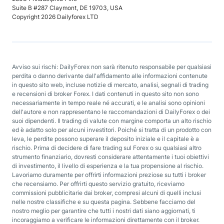
Suite B #287 Claymont, DE 19703, USA
Copyright 2026 Dailyforex LTD
Avviso sui rischi: DailyForex non sarà ritenuto responsabile per qualsiasi
perdita o danno derivante dall'affidamento alle informazioni contenute
in questo sito web, incluse notizie di mercato, analisi, segnali di trading
e recensioni di broker Forex. I dati contenuti in questo sito non sono
necessariamente in tempo reale né accurati, e le analisi sono opinioni
dell'autore e non rappresentano le raccomandazioni di DailyForex o dei
suoi dipendenti. Il trading di valute con margine comporta un alto rischio
ed è adatto solo per alcuni investitori. Poiché si tratta di un prodotto con
leva, le perdite possono superare il deposito iniziale e il capitale è a
rischio. Prima di decidere di fare trading sul Forex o su qualsiasi altro
strumento finanziario, dovresti considerare attentamente i tuoi obiettivi
di investimento, il livello di esperienza e la tua propensione al rischio.
Lavoriamo duramente per offrirti informazioni preziose su tutti i broker
che recensiamo. Per offrirti questo servizio gratuito, riceviamo
commissioni pubblicitarie dai broker, compresi alcuni di quelli inclusi
nelle nostre classifiche e su questa pagina. Sebbene facciamo del
nostro meglio per garantire che tutti i nostri dati siano aggiornati, ti
incoraggiamo a verificare le informazioni direttamente con il broker.