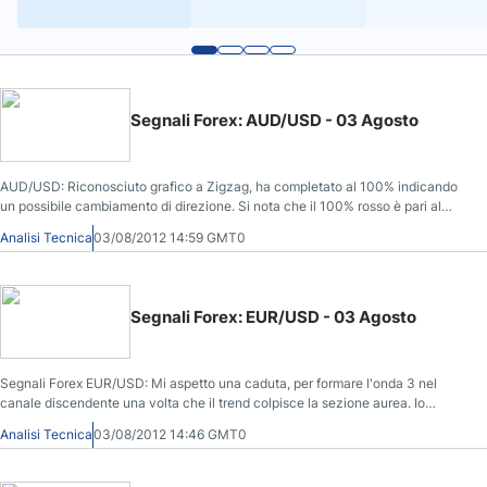
Segnali Forex: AUD/USD - 03 Agosto
AUD/USD: Riconosciuto grafico a Zigzag, ha completato al 100% indicando
un possibile cambiamento di direzione. Si nota che il 100% rosso è pari al
100% blu, con il motivo principale in (A) e la diagonale in (C). Restare short!
Analisi Tecnica
03/08/2012 14:59 GMT0
Segnali Forex: EUR/USD - 03 Agosto
Segnali Forex EUR/USD: Mi aspetto una caduta, per formare l'onda 3 nel
canale discendente una volta che il trend colpisce la sezione aurea. Io
entrerò corto nella coppia a questo livello, puntando le cinque onde inferiori a
Analisi Tecnica
03/08/2012 14:46 GMT0
1.23700