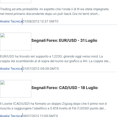
Trading ad alta probabilità: mi aspetto che l'onda ii di III sia stata impegnata
nel trend primario discendente dopo un pull-back.Ora mi terrò short
sull'Euro/Dollaro e deciderò la prossima mossa una volta che incontriamo il
Analisi Tecnica
01/08/2012 12:37 GMT0
livello di 1.21750.
Segnali Forex: EUR/USD - 31 Luglio
EUR/USD ha trovato ieri supporto a 1.2230, girando oggi verso nord. La
coppia sta scambiando al di sopra del kumo sul grafico a 4H. La coppia sta
anche scambiando sopra le linee di Tenkan sen e Kijun sen.
Analisi Tecnica
31/07/2012 09:39 GMT0
Segnali Forex: CAD/USD - 18 Luglio
Il Loonie (CAD/USD) ha formato un doppio Zigzag dopo che il primo non è
riuscito a raggiungere l'obiettivo a 0.618 livello di Fib (1.0050) punto del
prezzo dell'onda (I). Ottieni qui i Segnali operativi Forex gratuiti delle
Analisi Tecnica
18/07/2012 11:09 GMT0