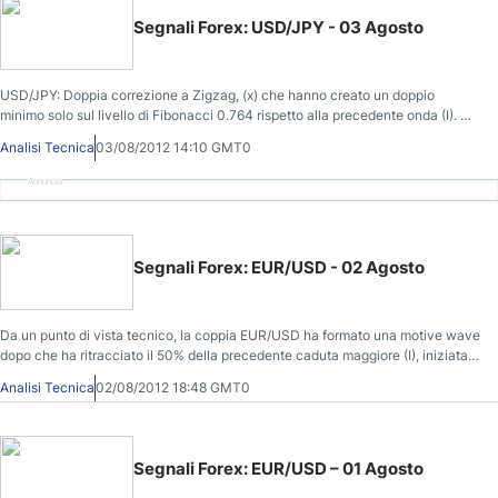
Segnali Forex: USD/JPY - 03 Agosto
USD/JPY: Doppia correzione a Zigzag, (x) che hanno creato un doppio
minimo solo sul livello di Fibonacci 0.764 rispetto alla precedente onda (I). Un
Zigzag discendente seguito da un doppio neutrale ed una gamba in più,
Analisi Tecnica
03/08/2012 14:10 GMT0
dovrebbe completare lo schema.
Annuncio
Segnali Forex: EUR/USD - 02 Agosto
Da un punto di vista tecnico, la coppia EUR/USD ha formato una motive wave
dopo che ha ritracciato il 50% della precedente caduta maggiore (I), iniziata il
20 giugno a 1.27240 e terminata il 24 luglio a 1.20450.
Analisi Tecnica
02/08/2012 18:48 GMT0
Segnali Forex: EUR/USD – 01 Agosto