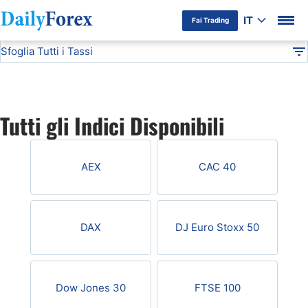
IT
Fai Trading
Sfoglia Tutti i Tassi
Informativa Pubblicitaria
Indici
DF
EUR/USD
Tutti gli Indici Disponibili
USD/JPY
AEX
CAC 40
GBP/USD
USD/CHF
DAX
DJ Euro Stoxx 50
USD/CAD
Dow Jones 30
FTSE 100
AUD/USD