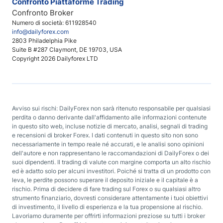
Confronto Piattaforme Trading
Confronto Broker
Numero di società: 611928540
info@dailyforex.com
2803 Philadelphia Pike
Suite B #287 Claymont, DE 19703, USA
Copyright 2026 Dailyforex LTD
Avviso sui rischi: DailyForex non sarà ritenuto responsabile per qualsiasi
perdita o danno derivante dall'affidamento alle informazioni contenute
in questo sito web, incluse notizie di mercato, analisi, segnali di trading
e recensioni di broker Forex. I dati contenuti in questo sito non sono
necessariamente in tempo reale né accurati, e le analisi sono opinioni
dell'autore e non rappresentano le raccomandazioni di DailyForex o dei
suoi dipendenti. Il trading di valute con margine comporta un alto rischio
ed è adatto solo per alcuni investitori. Poiché si tratta di un prodotto con
leva, le perdite possono superare il deposito iniziale e il capitale è a
rischio. Prima di decidere di fare trading sul Forex o su qualsiasi altro
strumento finanziario, dovresti considerare attentamente i tuoi obiettivi
di investimento, il livello di esperienza e la tua propensione al rischio.
Lavoriamo duramente per offrirti informazioni preziose su tutti i broker