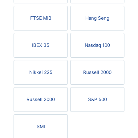
Oro
FTSE MIB
Hang Seng
Petrolio
Tutte le Valute
IBEX 35
Nasdaq 100
Materie Prime
Nikkei 225
Russell 2000
Indici
Russell 2000
S&P 500
SMI