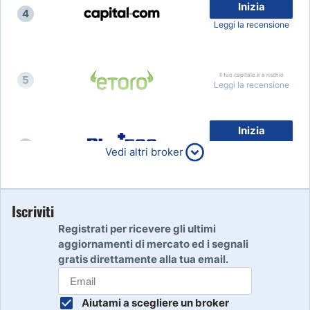
Inizia
4
Leggi la recensione
Il tuo capitale è a rischio
5
Leggi la recensione
Inizia
6
80% dei conti al dettaglio di
Vedi altri broker
CFD perdono denaro
Leggi la recensione
Inizia
Iscriviti
7
Leggi la recensione
Registrati per ricevere gli ultimi
aggiornamenti di mercato ed i segnali
gratis direttamente alla tua email.
Inizia
8
Leggi la recensione
Aiutami a scegliere un broker