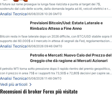
Il future sul rame prosegue la lunga fase rialzista e punta al target dei 7$,
sostenuto dal calo delle scorte, dalla domanda legata ad AI, veicoli elettrici e reti
energetiche, e dai timori di deficit produttivo dal 2028.
Analisi Tecnica
06/08/2026 10:26 GMT0
Previsioni Bitcoin/Usd: Estate Laterale e
Rimbalzo Atteso a Fine Anno
Bitcoin resta in fase laterale dopo un 2026 difficile, con BTC/USD stabile sopra il
supporto dei 60.000$ e il mercato in attesa di segnali da Fed, regolamentazione
USA ed elezioni di medio termine.
Analisi Tecnica
06/08/2026 09:46 GMT0
Petrolio e Mercati: Nuovo Calo del Prezzo del
Greggio che dà ragione ai Mercati Azionari
Il petrolio WTI torna sotto pressione dopo il rapido rientro del premio geopolitico,
con il prezzo in area 75$ e i supporti tra 73,50$ e 72,80$ decisivi per capire se il
ribasso potrà estendersi verso quota 70$.
Analisi Tecnica
05/08/2026 11:48 GMT0
Vedi più articoli
Recensioni di broker Forex più visitate