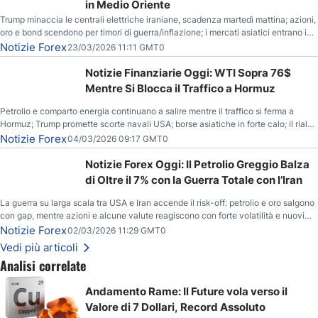
in Medio Oriente
Trump minaccia le centrali elettriche iraniane, scadenza martedì mattina; azioni,
oro e bond scendono per timori di guerra/inflazione; i mercati asiatici entrano in
correzione; il petrolio greggio resta stabile.
Notizie Forex
23/03/2026 11:11 GMT0
Notizie Finanziarie Oggi: WTI Sopra 76$
Mentre Si Blocca il Traffico a Hormuz
Petrolio e comparto energia continuano a salire mentre il traffico si ferma a
Hormuz; Trump promette scorte navali USA; borse asiatiche in forte calo; il rialzo
del gas naturale mette pressione all’euro.
Notizie Forex
04/03/2026 09:17 GMT0
Notizie Forex Oggi: Il Petrolio Greggio Balza
di Oltre il 7% con la Guerra Totale con l’Iran
La guerra su larga scala tra USA e Iran accende il risk-off: petrolio e oro salgono
con gap, mentre azioni e alcune valute reagiscono con forte volatilità e nuovi
livelli da monitorare.
Notizie Forex
02/03/2026 11:29 GMT0
Vedi più articoli
Analisi correlate
Andamento Rame: Il Future vola verso il
Valore di 7 Dollari, Record Assoluto