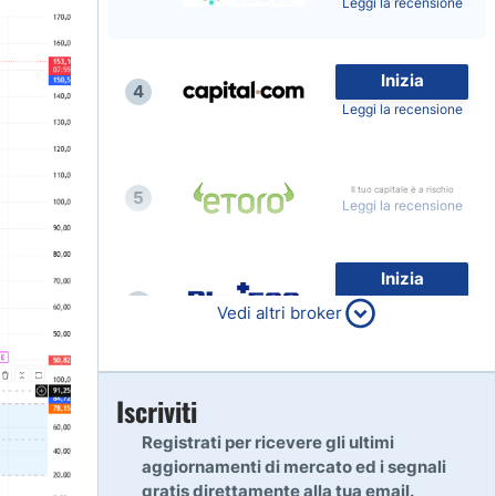
Leggi la recensione
Inizia
4
Leggi la recensione
Il tuo capitale è a rischio
5
Leggi la recensione
Inizia
6
80% dei conti al dettaglio di
Vedi altri broker
CFD perdono denaro
Leggi la recensione
Inizia
Iscriviti
7
Leggi la recensione
Registrati per ricevere gli ultimi
aggiornamenti di mercato ed i segnali
gratis direttamente alla tua email.