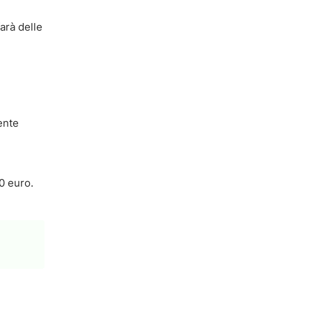
arà delle
ente
0 euro.