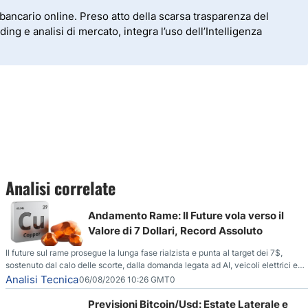
bancario online. Preso atto della scarsa trasparenza del
ding e analisi di mercato, integra l’uso dell’Intelligenza
Analisi correlate
Andamento Rame: Il Future vola verso il
Valore di 7 Dollari, Record Assoluto
Il future sul rame prosegue la lunga fase rialzista e punta al target dei 7$,
sostenuto dal calo delle scorte, dalla domanda legata ad AI, veicoli elettrici e
reti energetiche, e dai timori di deficit produttivo dal 2028.
Analisi Tecnica
06/08/2026 10:26 GMT0
Previsioni Bitcoin/Usd: Estate Laterale e