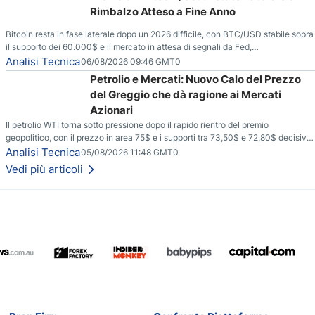
Rimbalzo Atteso a Fine Anno
Bitcoin resta in fase laterale dopo un 2026 difficile, con BTC/USD stabile sopra
il supporto dei 60.000$ e il mercato in attesa di segnali da Fed,
regolamentazione USA ed elezioni di medio termine.
Analisi Tecnica
06/08/2026 09:46 GMT0
Petrolio e Mercati: Nuovo Calo del Prezzo
del Greggio che dà ragione ai Mercati
Azionari
Il petrolio WTI torna sotto pressione dopo il rapido rientro del premio
geopolitico, con il prezzo in area 75$ e i supporti tra 73,50$ e 72,80$ decisivi
per capire se il ribasso potrà estendersi verso quota 70$.
Analisi Tecnica
05/08/2026 11:48 GMT0
Vedi più articoli