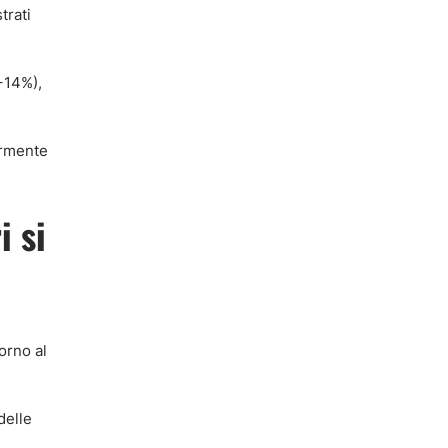
trati
(+14%),
ermente
i si
orno al
delle