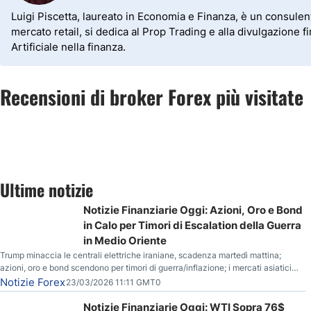
Luigi Piscetta, laureato in Economia e Finanza, è un consulen
mercato retail, si dedica al Prop Trading e alla divulgazione fi
Artificiale nella finanza.
Recensioni di broker Forex più visitate
Ultime notizie
Notizie Finanziarie Oggi: Azioni, Oro e Bond
in Calo per Timori di Escalation della Guerra
in Medio Oriente
Trump minaccia le centrali elettriche iraniane, scadenza martedì mattina;
azioni, oro e bond scendono per timori di guerra/inflazione; i mercati asiatici
entrano in correzione; il petrolio greggio resta stabile.
Notizie Forex
23/03/2026 11:11 GMT0
Notizie Finanziarie Oggi: WTI Sopra 76$