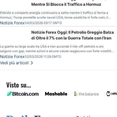
Mentre Si Blocca il Traffico a Hormuz
Petrolio e comparto energia continuano a salire mentre il traffico si ferma a
Hormuz; Trump promette scorte navali USA; borse asiatiche in forte calo; il
rialzo del gas naturale mette pressione all’euro.
Notizie Forex
04/03/2026 09:17 GMT0
Notizie Forex Oggi: Il Petrolio Greggio Balza
di Oltre il 7% con la Guerra Totale con l’Iran
La guerra su larga scala tra USA e Iran accende il risk-off: petrolio e oro
salgono con gap, mentre azioni e alcune valute reagiscono con forte volatilità
e nuovi livelli da monitorare.
Notizie Forex
02/03/2026 11:29 GMT0
Vedi più articoli
Visto su...