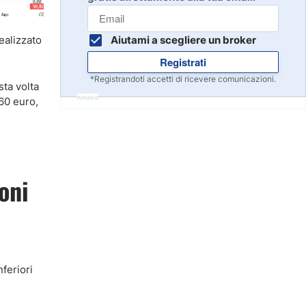
Inizia
8
Leggi la recensione
ealizzato
Aiutami a scegliere un broker
Registrati
Inizia
9
*Registrandoti accetti di ricevere comunicazioni.
ta volta
Leggi la recensione
Annuncio
60 euro,
Inizia
10
Leggi la recensione
oni
feriori