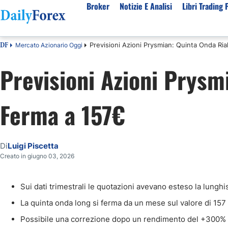
Broker
Notizie E Analisi
Libri Trading 
Previsioni Azioni Prysmian: Quinta Onda Ria
Mercato Azionario Oggi
DF
Per Tipologia
Mercati Popolari
Informazioni sulla nostra azienda
Per A
Previsioni Azioni Prysm
Bot Trading Automatico
Quotazione EUR USD Real Time
Chi Siamo
Migli
Trading Bonus Senza Deposito
Previsioni S&P500 Oggi
Politica editoriale
Broke
Ferma a 157€
Consob Lista Broker Autorizzati
Previsioni Nasdaq 100 Oggi
Come Guadagniamo Soldi
Brok
Broker No Esma
Previsione Quotazione XAUUSD Oro
La Nostra Metodologia
Migli
Broker ECN Migliori
MIB 40 in Tempo Reale
Indice di fiducia
Broke
Di
Luigi Piscetta
Broker con Spread 0
Tutte le Valute Disponibili
Perché Fidarsi di Noi
Migli
Creato in giugno 03, 2026
App di trading
Tutte le Materie Prime Disponibili
Tutti gli Indici Disponibili
Sui dati trimestrali le quotazioni avevano esteso la lungh
La quinta onda long si ferma da un mese sul valore di 157
Possibile una correzione dopo un rendimento del +300% 