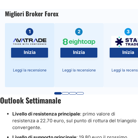
Migliori Broker Forex
1
2
3
Inizia
Inizia
Inizia
Leggi la recensione
Leggi la recensione
Leggi la recens
Outlook Settimanale
Livello di resistenza principale
: primo valore di
resistenza a 22.70 euro, sul punto di rottura del triangolo
convergente.
Livello di supporto principale
: 19.80 euro il prossimo