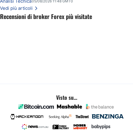
ribasso potrà estendersi verso quota 70$.
Analisi Tecnica
05/08/2026 11:48 GMT0
Vedi più articoli
Recensioni di broker Forex più visitate
Visto su...