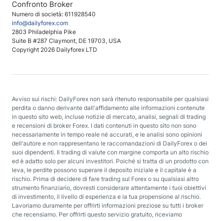
Confronto Broker
Numero di società: 611928540
info@dailyforex.com
2803 Philadelphia Pike
Suite B #287 Claymont, DE 19703, USA
Copyright 2026 Dailyforex LTD
Avviso sui rischi: DailyForex non sarà ritenuto responsabile per qualsiasi
perdita o danno derivante dall'affidamento alle informazioni contenute
in questo sito web, incluse notizie di mercato, analisi, segnali di trading
e recensioni di broker Forex. I dati contenuti in questo sito non sono
necessariamente in tempo reale né accurati, e le analisi sono opinioni
dell'autore e non rappresentano le raccomandazioni di DailyForex o dei
suoi dipendenti. Il trading di valute con margine comporta un alto rischio
ed è adatto solo per alcuni investitori. Poiché si tratta di un prodotto con
leva, le perdite possono superare il deposito iniziale e il capitale è a
rischio. Prima di decidere di fare trading sul Forex o su qualsiasi altro
strumento finanziario, dovresti considerare attentamente i tuoi obiettivi
di investimento, il livello di esperienza e la tua propensione al rischio.
Lavoriamo duramente per offrirti informazioni preziose su tutti i broker
che recensiamo. Per offrirti questo servizio gratuito, riceviamo