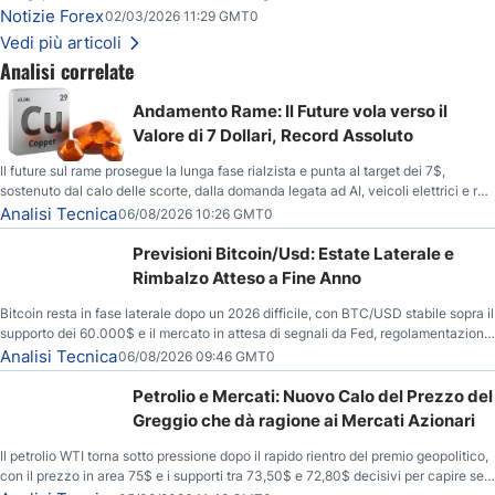
livelli da monitorare.
Notizie Forex
02/03/2026 11:29 GMT0
Vedi più articoli
Analisi correlate
Andamento Rame: Il Future vola verso il
Valore di 7 Dollari, Record Assoluto
Il future sul rame prosegue la lunga fase rialzista e punta al target dei 7$,
sostenuto dal calo delle scorte, dalla domanda legata ad AI, veicoli elettrici e reti
energetiche, e dai timori di deficit produttivo dal 2028.
Analisi Tecnica
06/08/2026 10:26 GMT0
Previsioni Bitcoin/Usd: Estate Laterale e
Rimbalzo Atteso a Fine Anno
Bitcoin resta in fase laterale dopo un 2026 difficile, con BTC/USD stabile sopra il
supporto dei 60.000$ e il mercato in attesa di segnali da Fed, regolamentazione
USA ed elezioni di medio termine.
Analisi Tecnica
06/08/2026 09:46 GMT0
Petrolio e Mercati: Nuovo Calo del Prezzo del
Greggio che dà ragione ai Mercati Azionari
Il petrolio WTI torna sotto pressione dopo il rapido rientro del premio geopolitico,
con il prezzo in area 75$ e i supporti tra 73,50$ e 72,80$ decisivi per capire se il