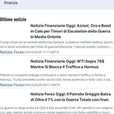
finanza.
Ultime notizie
Notizie Finanziarie Oggi: Azioni, Oro e Bond
in Calo per Timori di Escalation della Guerra
in Medio Oriente
Trump minaccia le centrali elettriche iraniane, scadenza martedì mattina; azioni,
oro e bond scendono per timori di guerra/inflazione; i mercati asiatici entrano in
correzione; il petrolio greggio resta stabile.
Notizie Forex
23/03/2026 11:11 GMT0
Notizie Finanziarie Oggi: WTI Sopra 76$
Mentre Si Blocca il Traffico a Hormuz
Petrolio e comparto energia continuano a salire mentre il traffico si ferma a
Hormuz; Trump promette scorte navali USA; borse asiatiche in forte calo; il rialzo
del gas naturale mette pressione all’euro.
Notizie Forex
04/03/2026 09:17 GMT0
Notizie Forex Oggi: Il Petrolio Greggio Balza
di Oltre il 7% con la Guerra Totale con l’Iran
La guerra su larga scala tra USA e Iran accende il risk-off: petrolio e oro salgono
con gap, mentre azioni e alcune valute reagiscono con forte volatilità e nuovi