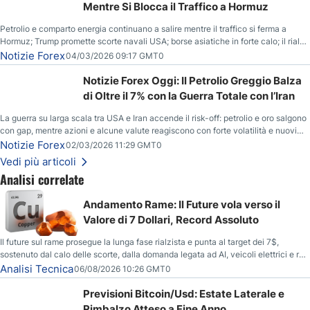
Mentre Si Blocca il Traffico a Hormuz
Petrolio e comparto energia continuano a salire mentre il traffico si ferma a
Hormuz; Trump promette scorte navali USA; borse asiatiche in forte calo; il rialzo
del gas naturale mette pressione all’euro.
Notizie Forex
04/03/2026 09:17 GMT0
Notizie Forex Oggi: Il Petrolio Greggio Balza
di Oltre il 7% con la Guerra Totale con l’Iran
La guerra su larga scala tra USA e Iran accende il risk-off: petrolio e oro salgono
con gap, mentre azioni e alcune valute reagiscono con forte volatilità e nuovi
livelli da monitorare.
Notizie Forex
02/03/2026 11:29 GMT0
Vedi più articoli
Analisi correlate
Andamento Rame: Il Future vola verso il
Valore di 7 Dollari, Record Assoluto
Il future sul rame prosegue la lunga fase rialzista e punta al target dei 7$,
sostenuto dal calo delle scorte, dalla domanda legata ad AI, veicoli elettrici e reti
energetiche, e dai timori di deficit produttivo dal 2028.
Analisi Tecnica
06/08/2026 10:26 GMT0
Previsioni Bitcoin/Usd: Estate Laterale e
Rimbalzo Atteso a Fine Anno