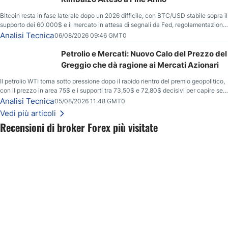
Bitcoin resta in fase laterale dopo un 2026 difficile, con BTC/USD stabile sopra il
supporto dei 60.000$ e il mercato in attesa di segnali da Fed, regolamentazione
USA ed elezioni di medio termine.
Analisi Tecnica
06/08/2026 09:46 GMT0
Petrolio e Mercati: Nuovo Calo del Prezzo del
Greggio che dà ragione ai Mercati Azionari
Il petrolio WTI torna sotto pressione dopo il rapido rientro del premio geopolitico,
con il prezzo in area 75$ e i supporti tra 73,50$ e 72,80$ decisivi per capire se il
ribasso potrà estendersi verso quota 70$.
Analisi Tecnica
05/08/2026 11:48 GMT0
Vedi più articoli
Recensioni di broker Forex più visitate