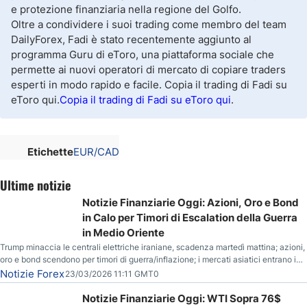
e protezione finanziaria nella regione del Golfo.
Oltre a condividere i suoi trading come membro del team
DailyForex, Fadi è stato recentemente aggiunto al
programma Guru di eToro, una piattaforma sociale che
permette ai nuovi operatori di mercato di copiare traders
esperti in modo rapido e facile. Copia il trading di Fadi su
eToro qui.
Copia il trading di Fadi su eToro qui
.
Etichette
EUR/CAD
Ultime notizie
Notizie Finanziarie Oggi: Azioni, Oro e Bond
in Calo per Timori di Escalation della Guerra
in Medio Oriente
Trump minaccia le centrali elettriche iraniane, scadenza martedì mattina; azioni,
oro e bond scendono per timori di guerra/inflazione; i mercati asiatici entrano in
correzione; il petrolio greggio resta stabile.
Notizie Forex
23/03/2026 11:11 GMT0
Notizie Finanziarie Oggi: WTI Sopra 76$