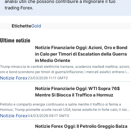
analisi utili che possono contribuire a migliorare il tuo
trading Forex.
Etichette
Gold
Ultime notizie
Notizie Finanziarie Oggi: Azioni, Oro e Bond
in Calo per Timori di Escalation della Guerra
in Medio Oriente
Trump minaccia le centrali elettriche iraniane, scadenza martedì mattina; azioni,
oro e bond scendono per timori di guerra/inflazione; i mercati asiatici entrano in
correzione; il petrolio greggio resta stabile.
Notizie Forex
23/03/2026 11:11 GMT0
Notizie Finanziarie Oggi: WTI Sopra 76$
Mentre Si Blocca il Traffico a Hormuz
Petrolio e comparto energia continuano a salire mentre il traffico si ferma a
Hormuz; Trump promette scorte navali USA; borse asiatiche in forte calo; il rialzo
del gas naturale mette pressione all’euro.
Notizie Forex
04/03/2026 09:17 GMT0
Notizie Forex Oggi: Il Petrolio Greggio Balza