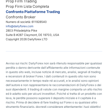
Prop Firm Trading
Prop Firm Lista Completa
Confronto Piattaforme Trading
Confronto Broker
Numero di società: 611928540
info@dailyforex.com
2803 Philadelphia Pike
Suite B #287 Claymont, DE 19703, USA
Copyright 2026 Dailyforex LTD
Avviso sui rischi: DailyForex non sarà ritenuto responsabile per qualsiasi
perdita o danno derivante dall'affidamento alle informazioni contenute
in questo sito web, incluse notizie di mercato, analisi, segnali di trading
e recensioni di broker Forex. I dati contenuti in questo sito non sono
necessariamente in tempo reale né accurati, e le analisi sono opinioni
dell'autore e non rappresentano le raccomandazioni di DailyForex o dei
suoi dipendenti. Il trading di valute con margine comporta un alto rischio
ed è adatto solo per alcuni investitori. Poiché si tratta di un prodotto con
leva, le perdite possono superare il deposito iniziale e il capitale è a
rischio. Prima di decidere di fare trading sul Forex o su qualsiasi altro
strumento finanziario, dovresti considerare attentamente i tuoi obiettivi