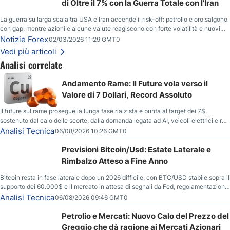
di Oltre il 7% con la Guerra Totale con l’Iran
La guerra su larga scala tra USA e Iran accende il risk-off: petrolio e oro salgono
con gap, mentre azioni e alcune valute reagiscono con forte volatilità e nuovi
livelli da monitorare.
Notizie Forex
02/03/2026 11:29 GMT0
Vedi più articoli
Analisi correlate
Andamento Rame: Il Future vola verso il
Valore di 7 Dollari, Record Assoluto
Il future sul rame prosegue la lunga fase rialzista e punta al target dei 7$,
sostenuto dal calo delle scorte, dalla domanda legata ad AI, veicoli elettrici e reti
energetiche, e dai timori di deficit produttivo dal 2028.
Analisi Tecnica
06/08/2026 10:26 GMT0
Previsioni Bitcoin/Usd: Estate Laterale e
Rimbalzo Atteso a Fine Anno
Bitcoin resta in fase laterale dopo un 2026 difficile, con BTC/USD stabile sopra il
supporto dei 60.000$ e il mercato in attesa di segnali da Fed, regolamentazione
USA ed elezioni di medio termine.
Analisi Tecnica
06/08/2026 09:46 GMT0
Petrolio e Mercati: Nuovo Calo del Prezzo del
Greggio che dà ragione ai Mercati Azionari