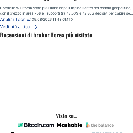
Il petrolio WTI torna sotto pressione dopo il rapido rientro del premio geopolitico,
con il prezzo in area 75$ e i supporti tra 73,50$ e 72,80$ decisivi per capire se il
ribasso potrà estendersi verso quota 70$.
Analisi Tecnica
05/08/2026 11:48 GMT0
Vedi più articoli
Recensioni di broker Forex più visitate
Visto su...