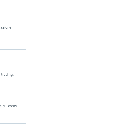
vazione,
 trading.
te di Bezos