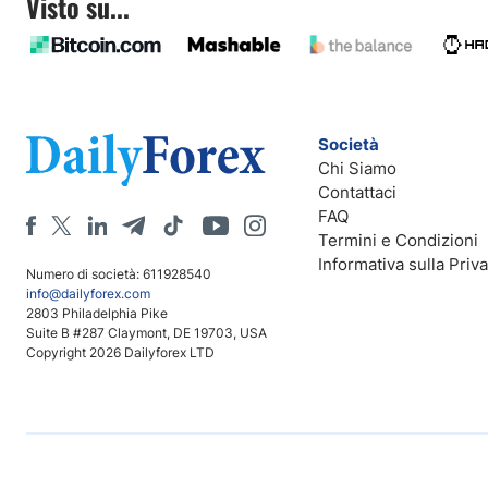
Visto su...
Società
Chi Siamo
Contattaci
FAQ
Termini e Condizioni
Informativa sulla Priv
Numero di società: 611928540
info@dailyforex.com
2803 Philadelphia Pike
Suite B #287 Claymont, DE 19703, USA
Copyright 2026 Dailyforex LTD