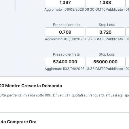
1.397
1.388
Aggiornato il
06/08/2026 09:30 GMT0
Pubblicato il
0
Prezzo d'entrata
Stop Loss
0.709
0.720
Aggiornato il
06/08/2026 09:28 GMT0
Pubblicato il
0
Prezzo d'entrata
Stop Loss
53400.000
55000.000
Aggiornato il
03/08/2026 13:36 GMT0
Pubblicato il
0
5.000 Mentre Cresce la Domanda
pertrend. Invalida sotto 90k. Driver: ETF quotati su Vanguard, afflussi agli spo
re da Comprare Ora