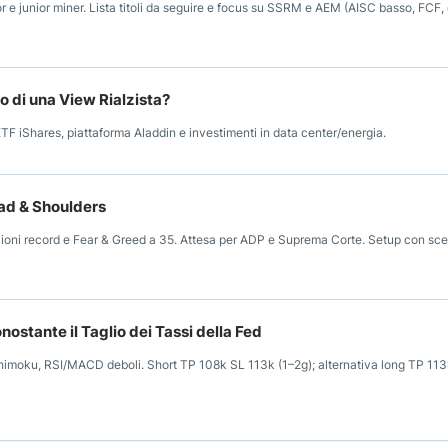
or e junior miner. Lista titoli da seguire e focus su SSRM e AEM (AISC basso, FCF, 
o di una View Rialzista?
F iShares, piattaforma Aladdin e investimenti in data center/energia.
ead & Shoulders
azioni record e Fear & Greed a 35. Attesa per ADP e Suprema Corte. Setup con sce
tante il Taglio dei Tassi della Fed
imoku, RSI/MACD deboli. Short TP 108k SL 113k (1–2g); alternativa long TP 113