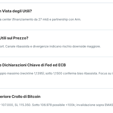
Vista degli Utili?
data center (finanziamento da 27 mld) e partnership con Arm.
tili sul Prezzo?
ort. Canale ribassista e divergenze indicano rischio downside maggiore.
e Dichiarazioni Chiave di Fed ed ECB
ppio massimo (neckline 1,1395); sotto 1,1500 conferma bias ribassista. Focus su i
riore Crollo di Bitcoin
 107.000, SL 115.350. Sotto 106.978 possibile <100k; invalidazione sopra EMA5