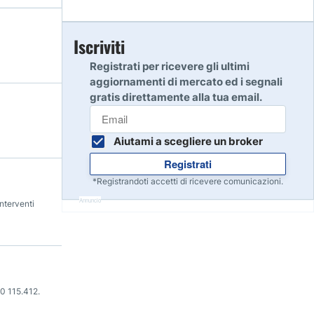
Inizia
Iscriviti
7
Leggi la recensione
Registrati per ricevere gli ultimi
aggiornamenti di mercato ed i segnali
gratis direttamente alla tua email.
Inizia
8
Leggi la recensione
Aiutami a scegliere un broker
Registrati
Inizia
9
*Registrandoti accetti di ricevere comunicazioni.
Leggi la recensione
Annuncio
nterventi
Inizia
10
Leggi la recensione
0 115.412.