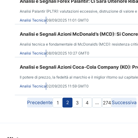
Analisi e Segnali Forex Palantir: Ci Sarà Ulteriore Rib
Analisi Palantir (PLTR): valutazioni eccessive, distruzione di valore e s
Analisi Tecnica
09/09/2025 11:01 GMT0
Analisi e Segnali Azioni McDonald’s (MCD): Si Conc
Analisi tecnica e fondamentale di McDonald’s (MCD): resistenza critic
Analisi Tecnica
08/09/2025 10:27 GMT0
Analisi e Segnali Azioni Coca-Cola Company (KO): Pre
Il potere di prezzo, la fedeltà al marchio e il miglior ritorno sul capita
Analisi Tecnica
02/09/2025 11:59 GMT0
Precedente
2
…
Successiva
1
3
4
274