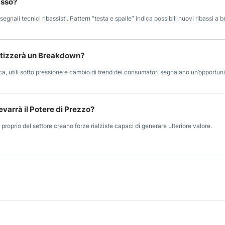
asso?
egnali tecnici ribassisti. Pattern “testa e spalle” indica possibili nuovi ribassi a b
retizzerà un Breakdown?
a, utili sotto pressione e cambio di trend dei consumatori segnalano un’opportuni
varrà il Potere di Prezzo?
le proprio del settore creano forze rialziste capaci di generare ulteriore valore.