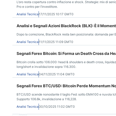
L’oro resta copertura contro inflazione e shock. Strategie: mix di seni
Pro e contro per l’investitore.
Analisi Tecnica
17/11/2025 10:17 GMT0
Analisi e Segnali Azioni BlackRock (BLK): È il Moment
Dopo la correzione, BlackRock resta ben posizionata: domanda per ET
Analisi Tecnica
11/11/2025 11:09 GMT0
Segnali Forex Bitcoin: Si Forma un Death Cross da H
Bitcoin crolla sotto 106.000: head & shoulders e death cross, liquid
long/short e invalidazione sopra 116.300.
Analisi Tecnica
04/11/2025 11:04 GMT0
Segnali Forex BTC/USD: Bitcoin Perde Momentum Nonos
BTC/USD scende nonostante il taglio Fed: sotto EMA100 e nuvola Ich
Supporto 106.6k, invalidazione a 116,228.
Analisi Tecnica
30/10/2025 11:02 GMT0
Annuncio