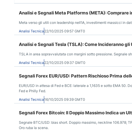
Analisi e Segnali Meta Platforms (META): Comprare in 
Meta verso gli utili con leadership nell’IA, investimenti massicci in 
Analisi Tecnica
22/10/2025 09:57 GMT0
Analisi e Segnali Tesla (TSLA): Come Incideranno gli U
TSLA in area sopravvalutata con margini sotto pressione. Segnale sh
Analisi Tecnica
22/10/2025 09:37 GMT0
Segnali Forex EUR/USD: Pattern Rischioso Prima dell
EUR/USD in attesa di Fed e BCE: laterale a 1,1635 e sotto EMA 50. Do
Fed e Philly Fed.
Analisi Tecnica
16/10/2025 09:39 GMT0
Segnali Forex Bitcoin: Il Doppio Massimo Indica un Ulte
Segnale BTC/USD: bias short. Doppio massimo, neckline 106.978; TP
Oro ruba la scena.