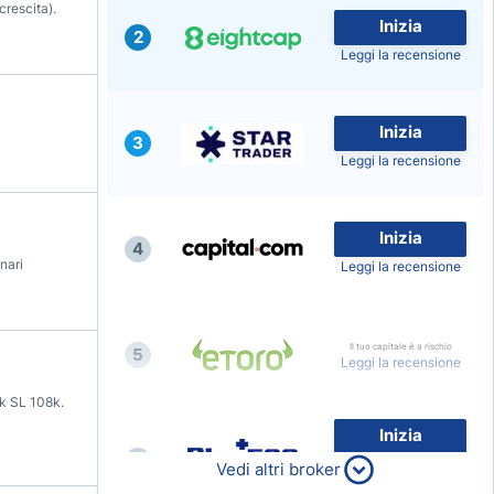
crescita).
Inizia
2
Leggi la recensione
Inizia
3
Leggi la recensione
Inizia
4
nari
Leggi la recensione
Il tuo capitale è a rischio
5
Leggi la recensione
k SL 108k.
Inizia
6
80% dei conti al dettaglio di
Vedi altri broker
CFD perdono denaro
Leggi la recensione