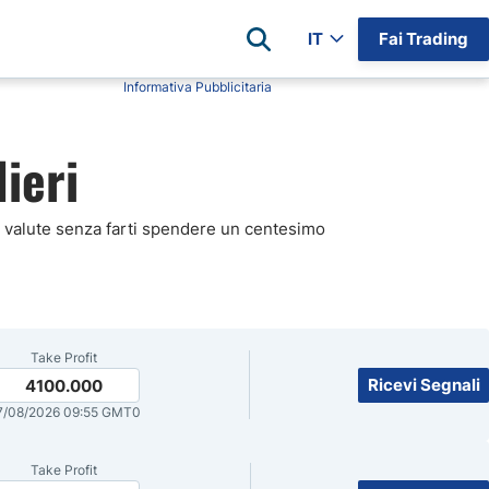
IT
Fai Trading
Informativa Pubblicitaria
Recensioni
ieri
am
Ava Trade Recensioni
Eightcap Recensioni
StarTrader Recensioni
 di valute senza farti spendere un centesimo
Capital.com Recensioni
4
ioni
Brokers Lista Completa
ianti
Take Profit
Broker per Categoria
Ricevi Segnali
4100.000
7/08/2026 09:55 GMT0
Take Profit