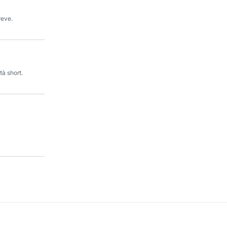
reve.
tà short.