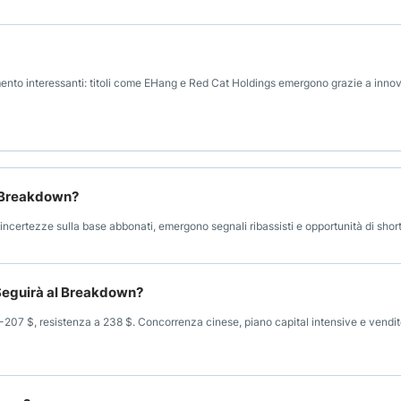
imento interessanti: titoli come EHang e Red Cat Holdings emergono grazie a inno
o Breakdown?
a e incertezze sulla base abbonati, emergono segnali ribassisti e opportunità di short
Seguirà al Breakdown?
207 $, resistenza a 238 $. Concorrenza cinese, piano capital intensive e vendi