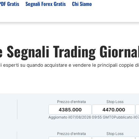
PDF Gratis
Segnali Forex Gratis
Chi Siamo
sset
Per Servizi
Previsioni e Analisi
e Segnali Trading Giornal
ori Broker Forex
Segnali Trading Telegr
Previsioni Forex Oggi
r con Leva Alta
Copy Trading Forex
Mercato Azionario Oggi
er Trading Oro(XAUUSD)
Trading Demo Senza
sigli esperti su quando acquistare e vendere le principali coppie
Registrazione
ori Broker Futures Trading
Broker per Metatrader 
r Trading Azioni
Trading Senza Commiss
ori Broker CFD
Broker Forex per Princip
Prezzo d'entrata
Stop Loss
4385.000
4470.000
Aggiornato il
07/08/2026 09:55 GMT0
Pubblicato il
0
Prezzo d'entrata
Stop Loss