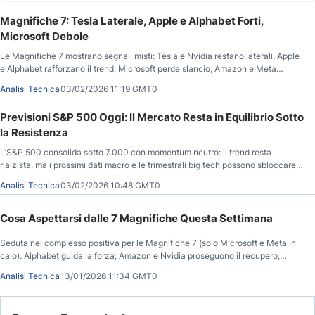
Magnifiche 7: Tesla Laterale, Apple e Alphabet Forti,
Microsoft Debole
Le Magnifiche 7 mostrano segnali misti: Tesla e Nvidia restano laterali, Apple
e Alphabet rafforzano il trend, Microsoft perde slancio; Amazon e Meta
richiedono cautela.
Analisi Tecnica
03/02/2026 11:19 GMT0
Previsioni S&P 500 Oggi: Il Mercato Resta in Equilibrio Sotto
la Resistenza
L’S&P 500 consolida sotto 7.000 con momentum neutro: il trend resta
rialzista, ma i prossimi dati macro e le trimestrali big tech possono sbloccare
la direzione.
Analisi Tecnica
03/02/2026 10:48 GMT0
Cosa Aspettarsi dalle 7 Magnifiche Questa Settimana
Seduta nel complesso positiva per le Magnifiche 7 (solo Microsoft e Meta in
calo). Alphabet guida la forza; Amazon e Nvidia proseguono il recupero;
Apple arretra in un trend di fondo ancora costruttivo. Meta mostra debolezza,
Analisi Tecnica
13/01/2026 11:34 GMT0
Microsoft resta laterale, Tesla compressa in attesa di segnali direzionali.