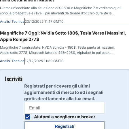
Diamo un'occhiata alla situazione di SP500 e Magnifiche 7 e vediamo quali
sono le prospettive e i livelli più rilevanti da tenere d'occhio durante la
settimana di Natale.
Analisi Tecnica
23/12/2025 11:17 GMT0
Magnifiche 7 Oggi: Nvidia Sotto 180$, Tesla Verso i Massimi,
Apple Rompe 277$
Magnifiche 7 contrastate: NVDA scivola <180$, Tesla punta ai massimi,
Apple sotto 277$. Microsoft laterale 468–493$, Alphabet in pullback,
Amazon 211–242$, Meta bloccata a 681$.
Analisi Tecnica
17/12/2025 11:39 GMT0
Iscriviti
Registrati per ricevere gli ultimi
aggiornamenti di mercato ed i segnali
gratis direttamente alla tua email.
Aiutami a scegliere un broker
Registrati