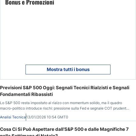
Bonus e Promozioni
Mostra tutti i bonus
Previsioni S&P 500 Oggi: Segnali Tecnici Rialzisti e Segnali
Fondamentali Ribassisti
Lo S&P 500 resta impostato al rialzo con momentum solido, ma il quadro
macro-politico introduce rischi: pressione sulla Fed e segnale COT prudente. I
dati su inflazione e occupazione potrebbero ridefinire rapidamente il
Analisi Tecnica
13/01/2026 10:54 GMT0
sentiment.
Cosa Ci Si Può Aspettare dall’S&P 500 e dalle Magnifiche 7
nella Settimana di Natale?