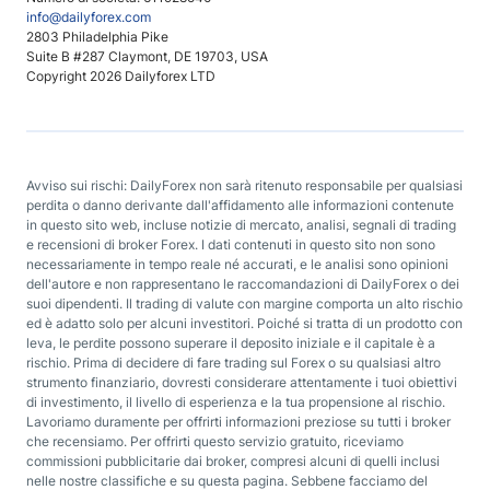
info@dailyforex.com
2803 Philadelphia Pike
Suite B #287 Claymont, DE 19703, USA
Copyright 2026 Dailyforex LTD
Avviso sui rischi: DailyForex non sarà ritenuto responsabile per qualsiasi
perdita o danno derivante dall'affidamento alle informazioni contenute
in questo sito web, incluse notizie di mercato, analisi, segnali di trading
e recensioni di broker Forex. I dati contenuti in questo sito non sono
necessariamente in tempo reale né accurati, e le analisi sono opinioni
dell'autore e non rappresentano le raccomandazioni di DailyForex o dei
suoi dipendenti. Il trading di valute con margine comporta un alto rischio
ed è adatto solo per alcuni investitori. Poiché si tratta di un prodotto con
leva, le perdite possono superare il deposito iniziale e il capitale è a
rischio. Prima di decidere di fare trading sul Forex o su qualsiasi altro
strumento finanziario, dovresti considerare attentamente i tuoi obiettivi
di investimento, il livello di esperienza e la tua propensione al rischio.
Lavoriamo duramente per offrirti informazioni preziose su tutti i broker
che recensiamo. Per offrirti questo servizio gratuito, riceviamo
commissioni pubblicitarie dai broker, compresi alcuni di quelli inclusi
nelle nostre classifiche e su questa pagina. Sebbene facciamo del